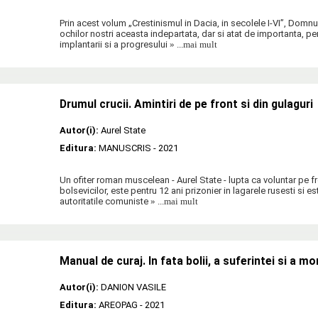
Prin acest volum „Crestinismul in Dacia, in secolele I-VI”, Domnu
ochilor nostri aceasta indepartata, dar si atat de importanta, per
implantarii si a progresului
» ...mai mult
Drumul crucii. Amintiri de pe front si din gulaguri
Autor(i):
Aurel State
Editura:
MANUSCRIS
- 2021
Un ofiter roman muscelean - Aurel State - lupta ca voluntar pe fr
bolsevicilor, este pentru 12 ani prizonier in lagarele rusesti si est
autoritatile comuniste
» ...mai mult
Manual de curaj. In fata bolii, a suferintei si a mor
Autor(i):
DANION VASILE
Editura:
AREOPAG
- 2021