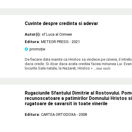
Cuvinte despre credinta si adevar
Autor(i):
sf Luca al Crimeei
Editura:
METEOR PRESS
- 2021
promoție
De fiecare data inainte ca Hristos sa vindece pe cineva, il intre
daca crede. Si doar daca acela credea facea minunea Lui. Evan
locurile Sale natale, la Nazaret, Hristos
» ...mai mult
Rugaciunile Sfantului Dimitrie al Rostovului. Pom
recunoscatoare a patimirilor Domnului Hristos s
rugatoare de savarsit in toate vinerile
Editura:
CARTEA ORTODOXA
- 2008