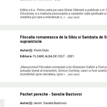
Editia a II-a Prima carte pe care Olivier Clément a publicat-o in 
Ortodoxie, e o marturie pasionanta a cautarilor sale spirituale si
credinta pe care a imbratisat-o,
» ...mai mult
Filocalia romaneasca de la Sibiu si Sambata de Su
supraistorie
Autor(i):
Florin Dutu
Editura:
FLOARE ALBA DE COLT
- 2021
„Manuscrisul Filocaliei romanesti a lui Gherasim Safirin a fost p
actualul staret al manastirii, Simion Combei, care i-a fost ucenic.
incredintat spre cercetare, spre
» ...mai mult
Pachet pereche - Savatie Bastovoi
Autor(i):
ierom. Savatie Bastovoi