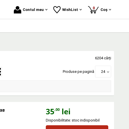
produse
0
Contul meu
WishList
Coș
6204 cărți
Produse pe pagină
24
35
lei
,00
oxe
Disponibilitate: stoc indisponibil