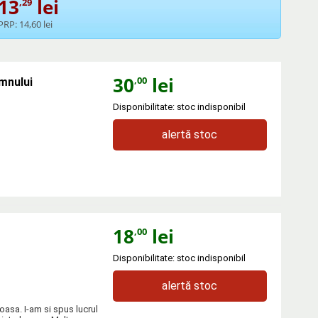
13
lei
,29
PRP:
14,60 lei
30
lei
,00
omnului
Disponibilitate: stoc indisponibil
alertă stoc
18
lei
,00
Disponibilitate: stoc indisponibil
alertă stoc
asa. I-am si spus lucrul