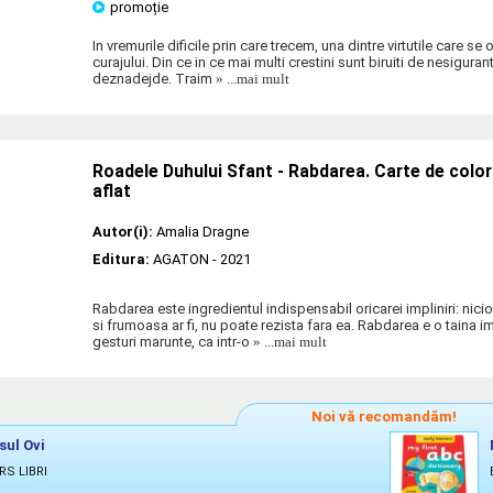
promoție
In vremurile dificile prin care trecem, una dintre virtutile care se
curajului. Din ce in ce mai multi crestini sunt biruiti de nesigurant
deznadejde. Traim
» ...mai mult
Roadele Duhului Sfant - Rabdarea. Carte de color
aflat
Autor(i):
Amalia Dragne
Editura:
AGATON
- 2021
Rabdarea este ingredientul indispensabil oricarei impliniri: nicio
si frumoasa ar fi, nu poate rezista fara ea. Rabdarea e o taina 
gesturi marunte, ca intr-o
» ...mai mult
Noi vă recomandăm!
sul Ovi
RS LIBRI