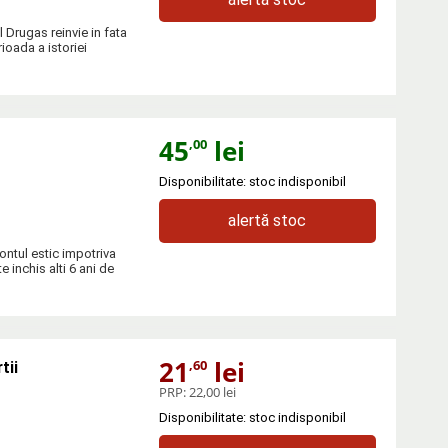
l Drugas reinvie in fata
ioada a istoriei
45
lei
,00
Disponibilitate: stoc indisponibil
alertă stoc
ontul estic impotriva
e inchis alti 6 ani de
21
lei
,60
tii
PRP:
22,00 lei
Disponibilitate: stoc indisponibil