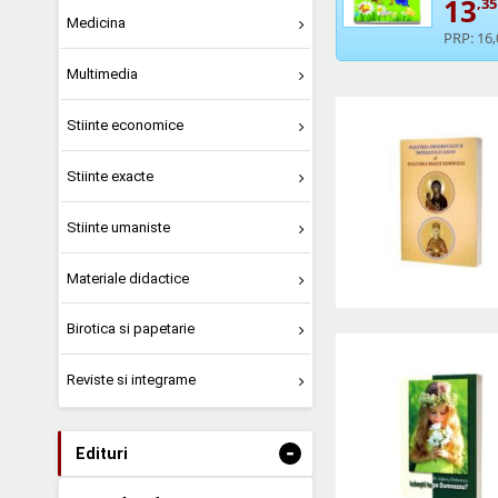
13
,35
Medicina
PRP:
16,
Multimedia
Stiinte economice
Stiinte exacte
Stiinte umaniste
Materiale didactice
Birotica si papetarie
Reviste si integrame
-
Edituri