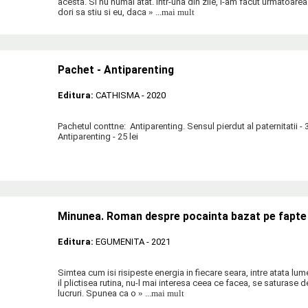
acesta. Si nu numai atat. Intr-una din zile, i-am facut urmatoarea
dori sa stiu si eu, daca
» ...mai mult
Pachet - Antiparenting
Editura:
CATHISMA
- 2020
Pachetul conttne: Antiparenting. Sensul pierdut al paternitatii - 35
Antiparenting - 25 lei
Minunea. Roman despre pocainta bazat pe fapte 
Editura:
EGUMENITA
- 2021
Simtea cum isi risipeste energia in fiecare seara, intre atata lum
il plictisea rutina, nu-l mai interesa ceea ce facea, se saturase d
lucruri. Spunea ca o
» ...mai mult