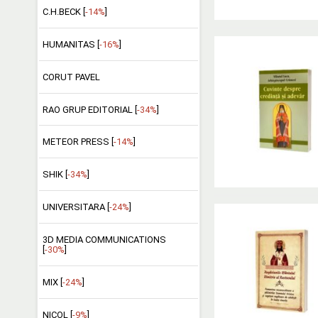
C.H.BECK [
-14%
]
HUMANITAS [
-16%
]
CORUT PAVEL
RAO GRUP EDITORIAL [
-34%
]
METEOR PRESS [
-14%
]
SHIK [
-34%
]
UNIVERSITARA [
-24%
]
3D MEDIA COMMUNICATIONS
[
-30%
]
MIX [
-24%
]
NICOL [
-9%
]