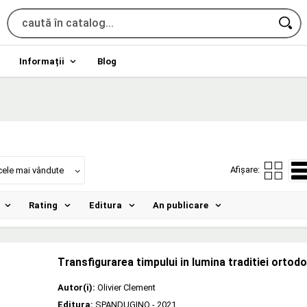
Informații
Blog
Afișare:
cele mai vândute
Rating
Editura
An publicare
Transfigurarea timpului in lumina traditiei ortod
Autor(i):
Olivier Clement
Editura:
SPANDUGINO
- 2021