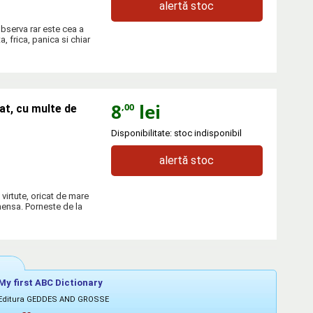
alertă stoc
 observa rar este cea a
a, frica, panica si chiar
8
lei
,00
at, cu multe de
Disponibilitate: stoc indisponibil
alertă stoc
 virtute, oricat de mare
imensa. Porneste de la
My first ABC Dictionary
Editura GEDDES AND GROSSE