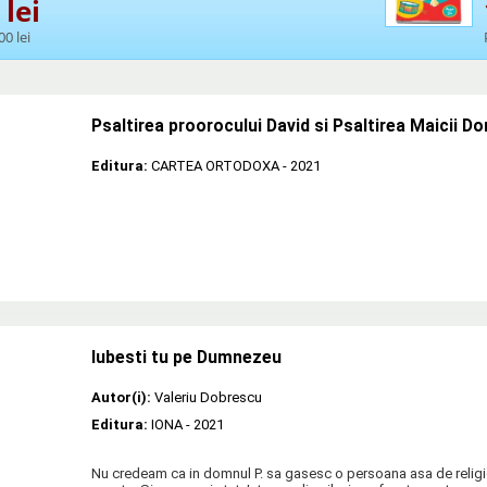
lei
00 lei
Psaltirea proorocului David si Psaltirea Maicii D
Editura:
CARTEA ORTODOXA
- 2021
Iubesti tu pe Dumnezeu
Autor(i):
Valeriu Dobrescu
Editura:
IONA
- 2021
Nu credeam ca in domnul P. sa gasesc o persoana asa de religio