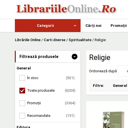
Categorii
Cărți noi
Promoții
Librăriile Online
/
Carti diverse
/
Spiritualitate
/
Religie
-
Religie
Filtrează produsele
General
Ordonează după
În stoc
(921)
Filtre:
General
Toate produsele
(6204)
Promoții
(3364)
Recomandate
(151)
Editura