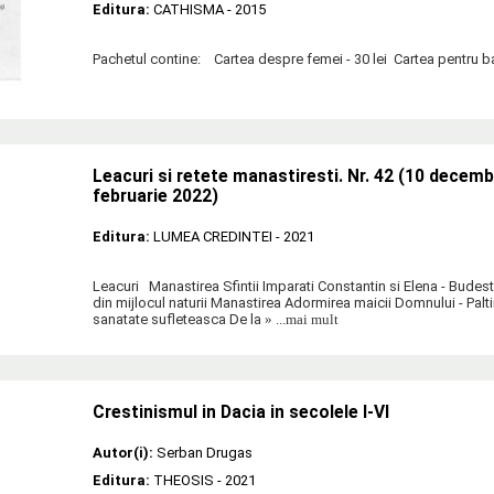
Editura:
CATHISMA
- 2015
Pachetul contine: Cartea despre femei - 30 lei Cartea pentru bar
Leacuri si retete manastiresti. Nr. 42 (10 decemb
februarie 2022)
Editura:
LUMEA CREDINTEI
- 2021
Leacuri Manastirea Sfintii Imparati Constantin si Elena - Budes
din mijlocul naturii Manastirea Adormirea maicii Domnului - Palti
sanatate sufleteasca De la
» ...mai mult
Crestinismul in Dacia in secolele I-VI
Autor(i):
Serban Drugas
Editura:
THEOSIS
- 2021