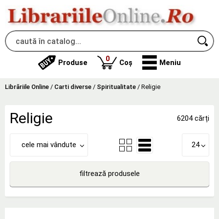
produse
0
Produse
Coș
Meniu
Librăriile Online
/
Carti diverse
/
Spiritualitate
/
Religie
Religie
6204 cărți
cele mai vândute
24
filtrează produsele