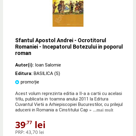
Sfantul Apostol Andrei - Ocrotitorul
Romaniei - Incepatorul Botezului in poporul
roman
Autor(i):
Ioan Salomie
Editura:
BASILICA (S)
promoție
Acest volum reprezinta editia a II-a a cartii cu acelasi
titlu, publicata in toamna anului 2011 la Editura
Cuvantul Vietii a Arhiepiscopiei Bucurestilor, cu prilejul
aducerii in Romania a Cinstitului Cap
» ...mai mult
39
lei
,77
PRP:
43,70 lei