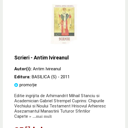
Scrieri - Antim Ivireanul
Autor(i):
Antim Ivireanul
Editura:
BASILICA (S)
- 2011
promoție
Editie ingrijita de Arhimandrit Mihail Stanciu si
Academician Gabriel Strempel Cuprins: Chipurile
Vechiului si Noului Testament Hrisovul Arhieresc
Asezamantul Manastirii Tuturor Sfintilor
Capete
» ...mai mult
,57