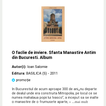
O faclie de inviere. Sfanta Manastire Antim
din Bucuresti. Album
Autor(i):
Ioan Salomie
Editura:
BASILICA (S)
- 2011
promoție
In Bucurestiul de acum aproape 300 de ani,„nu departe
de dealul unde era construita Mitropolia, pe locul ce se
numea mahalaua popii lui Ivasco“, a inceput sa se inalte
o manastire de o frumusete aparte,
» ...mai mult