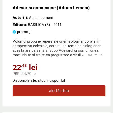
Adevar si comuniune (Adrian Lemeni)
Autor(i):
Adrian Lemeni
Editura:
BASILICA (S)
- 2011
promoție
Volumul propune repere ale unei teologii ancorate in
perspectiva eclesiala, care nu se teme de dialog daca
acesta are ca sens si scop Adevarul si comuniunea,
marturisite si traite ca pregustare a vietii
» ...mai mult
22
lei
,48
PRP:
24,70 lei
Disponibilitate: stoc indisponibil
alertă stoc