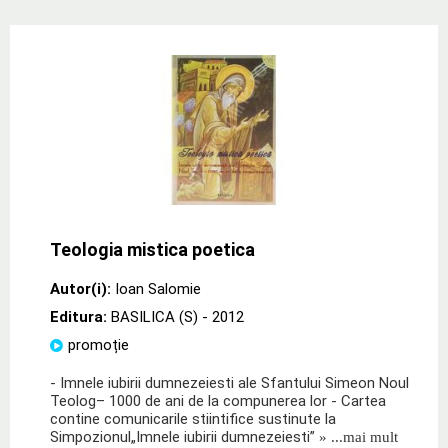
Teologia mistica poetica
Autor(i):
Ioan Salomie
Editura:
BASILICA (S)
- 2012
promoție
- Imnele iubirii dumnezeiesti ale Sfantului Simeon Noul
Teolog– 1000 de ani de la compunerea lor - Cartea
contine comunicarile stiintifice sustinute la
Simpozionul„Imnele iubirii dumnezeiesti”
» ...mai mult