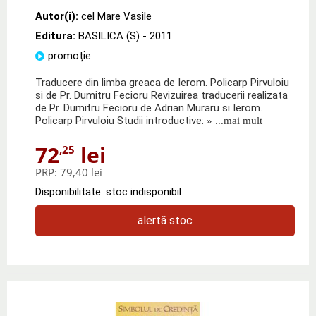
Autor(i):
cel Mare Vasile
Editura:
BASILICA (S)
- 2011
promoție
Traducere din limba greaca de Ierom. Policarp Pirvuloiu
si de Pr. Dumitru Fecioru Revizuirea traducerii realizata
de Pr. Dumitru Fecioru de Adrian Muraru si Ierom.
Policarp Pirvuloiu Studii introductive:
» ...mai mult
72
lei
,25
PRP:
79,40 lei
Disponibilitate: stoc indisponibil
alertă stoc