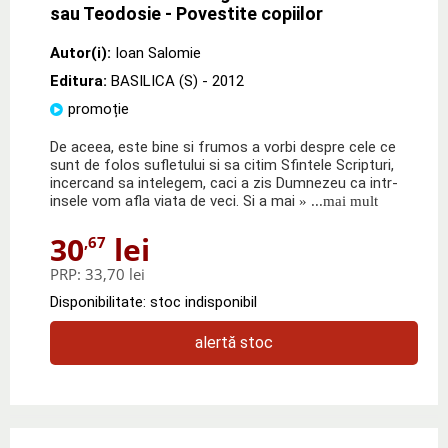
sau Teodosie - Povestite copiilor
Autor(i):
Ioan Salomie
Editura:
BASILICA (S)
- 2012
promoție
De aceea, este bine si frumos a vorbi despre cele ce
sunt de folos sufletului si sa citim Sfintele Scripturi,
incercand sa intelegem, caci a zis Dumnezeu ca intr-
insele vom afla viata de veci. Si a mai
» ...mai mult
30
lei
,67
PRP:
33,70 lei
Disponibilitate: stoc indisponibil
alertă stoc