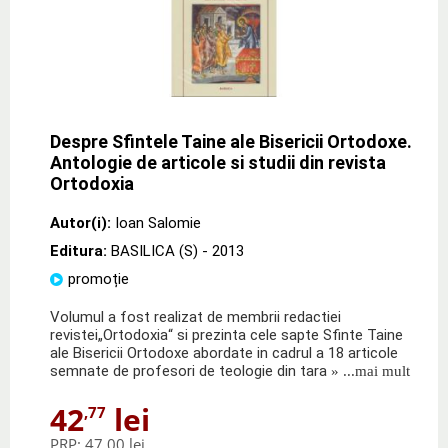
Despre Sfintele Taine ale Bisericii Ortodoxe.
Antologie de articole si studii din revista
Ortodoxia
Autor(i):
Ioan Salomie
Editura:
BASILICA (S)
- 2013
promoție
Volumul a fost realizat de membrii redactiei
revistei„Ortodoxia“ si prezinta cele sapte Sfinte Taine
ale Bisericii Ortodoxe abordate in cadrul a 18 articole
semnate de profesori de teologie din tara
» ...mai mult
42
lei
,77
PRP:
47,00 lei