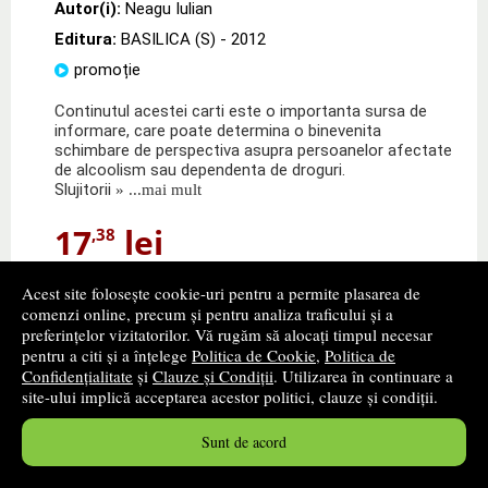
Autor(i):
Neagu Iulian
Editura:
BASILICA (S)
- 2012
promoție
Continutul acestei carti este o importanta sursa de
informare, care poate determina o binevenita
schimbare de perspectiva asupra persoanelor afectate
de alcoolism sau dependenta de droguri.
Slujitorii
» ...mai mult
17
lei
,38
PRP:
18,00 lei
Acest site folosește cookie-uri pentru a permite plasarea de
Disponibilitate: stoc indisponibil
comenzi online, precum și pentru analiza traficului și a
preferințelor vizitatorilor. Vă rugăm să alocați timpul necesar
alertă stoc
pentru a citi și a înțelege
Politica de Cookie
,
Politica de
Confidențialitate
și
Clauze și Condiții
. Utilizarea în continuare a
site-ului implică acceptarea acestor politici, clauze și condiții.
Sunt de acord