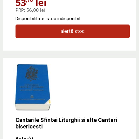
53
lei
PRP:
56,00 lei
Disponibilitate: stoc indisponibil
alertă stoc
Cantarile Sfintei Liturghii si alte Cantari
bisericesti
Autor(i):