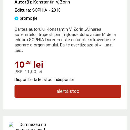
Autor(i):
Konstantin V. Zorin
Editura:
SOPHIA
- 2018
promoție
Cartea autorului Konstantin V. Zorin „Alinarea
suferintelor trupesti prin mijloace duhovnicesti" de la
editura SOPHIA Durerea este o functie straveche de
aparare a organismului. Ea te avertizeaza si
» ...mai
mult
10
lei
,28
PRP:
11,00 lei
Disponibilitate: stoc indisponibil
alertă stoc