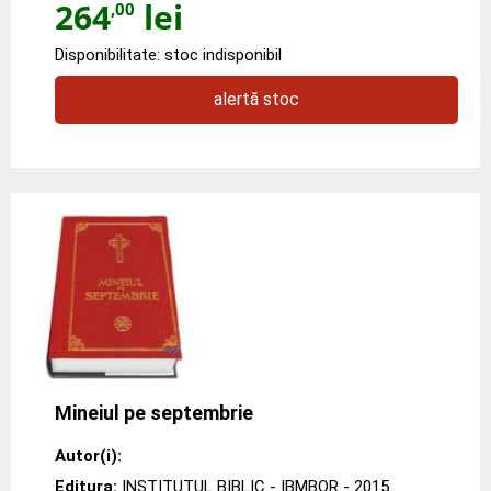
264
lei
,00
Disponibilitate: stoc indisponibil
alertă stoc
Mineiul pe septembrie
Autor(i):
Editura:
INSTITUTUL BIBLIC - IBMBOR
- 2015