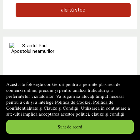
alertă stoc
Acest site folosește cookie-uri pentru a permite plasarea de
comenzi online, precum și pentru analiza traficului și a
preferințelor vizitatorilor. Vă rugăm să alocați timpul necesar
Sfantul Paul. Apostolul neamurilor
pentru a citi și a înțelege
Politica de Cookie
,
Politica de
Confidențialitate
și
Clauze și Condiții
. Utilizarea în continuare a
Autor(i):
Rinaldo Fabris
site-ului implică acceptarea acestor politici, clauze și condiții.
Editura:
PAULINE
- 2018
Sunt de acord
Cartea autorului Rinaldo Fabris „Sfantul Paul. Apostolul