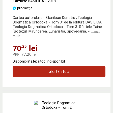
Editura:
BASILICA
- 2018
promoție
Cartea autorului pr. Staniloae Dumitru „Teologia
Dogmatica Ortodoxa - Tom 3" de la editura BASILICA
Teologia Dogmatica Ortodoxa - Tom 3: Sfintele Taine
(Botezul, Mirungerea, Euharistia, Spovedania,
» ...mai
mult
70
lei
,25
PRP:
77,20 lei
Disponibilitate: stoc indisponibil
alertă stoc