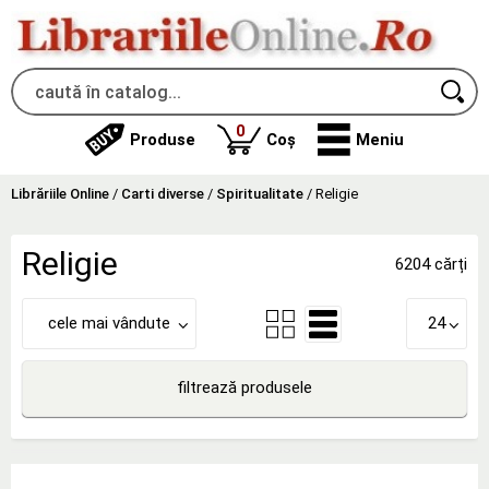
produse
0
Produse
Coș
Meniu
Librăriile Online
/
Carti diverse
/
Spiritualitate
/
Religie
Religie
6204 cărți
cele mai vândute
24
filtrează produsele