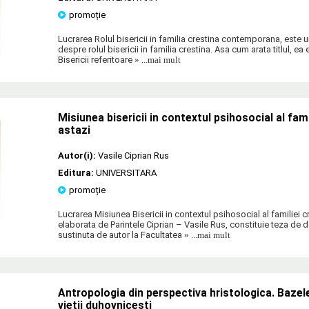
promoție
Lucrarea Rolul bisericii in familia crestina contemporana, este 
despre rolul bisericii in familia crestina. Asa cum arata titlul, ea
Bisericii referitoare
» ...mai mult
Misiunea bisericii in contextul psihosocial al fami
astazi
Autor(i):
Vasile Ciprian Rus
Editura:
UNIVERSITARA
promoție
Lucrarea Misiunea Bisericii in contextul psihosocial al familiei c
elaborata de Parintele Ciprian – Vasile Rus, constituie teza de d
sustinuta de autor la Facultatea
» ...mai mult
Antropologia din perspectiva hristologica. Bazel
vietii duhovnicesti