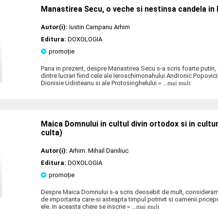
Manastirea Secu, o veche si nestinsa candela in
Autor(i):
Iustin Campanu Arhim
Editura:
DOXOLOGIA
promoție
Pana in prezent, despre Manastirea Secu s-a scris foarte putin,
dintre lucrari fiind cele ale Ieroschimonahului Andronic Popovici
Dionisie Udisteanu si ale Protosinghelului
» ...mai mult
Maica Domnului in cultul divin ortodox si in cult
culta)
Autor(i):
Arhim. Mihail Daniliuc
Editura:
DOXOLOGIA
promoție
Despre Maica Domnului s-a scris deosebit de mult, consideram
de importanta care-si asteapta timpul potrivit si oamenii pricep
ele. In aceasta cheie se inscrie
» ...mai mult