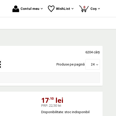
produse
0
Contul meu
WishList
Coș
6204 cărți
Produse pe pagină
24
17
lei
,10
PRP:
22,50 lei
Disponibilitate: stoc indisponibil