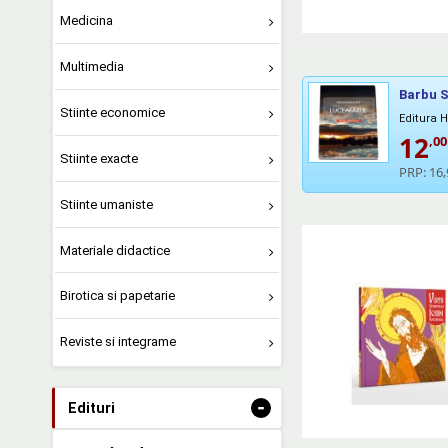
Medicina
Multimedia
Barbu S
Stiinte economice
Editura
12
,00
Stiinte exacte
PRP:
16,
Stiinte umaniste
Materiale didactice
Birotica si papetarie
Reviste si integrame
-
Edituri