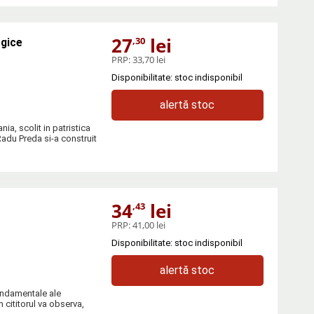
27
lei
,30
ogice
PRP:
33,70 lei
Disponibilitate: stoc indisponibil
alertă stoc
nia, scolit in patristica
 Radu Preda si-a construit
34
lei
,43
PRP:
41,00 lei
Disponibilitate: stoc indisponibil
alertă stoc
fundamentale ale
 cititorul va observa,