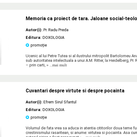
Memoria ca proiect de tara. Jaloane social-teol
Autor(i):
Pr. Radu Preda
Editura:
DOXOLOGIA
promoție
Ucenic al lui Petre Tutea si al ilustrului mitropolit Bartolomeu Ana
sub autoritatea intelectuala a unui A.M. Ritter, la Heidelberg, Pr.
– prin carti,
» ...mai mult
Cuvantari despre virtute si despre pocainta
Autor(i):
Efrem Sirul Sfantul
Editura:
DOXOLOGIA
promoție
Volumul de fata vrea sa aduca in atentia cititorilor doua teme 
crestinismului rasaritean, si anume: virtutea si pocainta. Asa cum