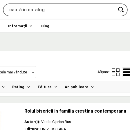
Informații
Blog
Afișare:
cele mai vândute
Rating
Editura
An publicare
Rolul bisericii in familia crestina contemporana
Autor(i):
Vasile Ciprian Rus
Editura:
UNIVERSITARA