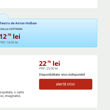
Teatru de Anton Holban
Editura HOFFMAN
12
lei
,78
PRP:
18,00 lei
22
lei
,76
PRP:
25,00 lei
Disponibilitate: stoc indisponibil
alertă stoc
ospatata, o carte
osi, imaginativi,