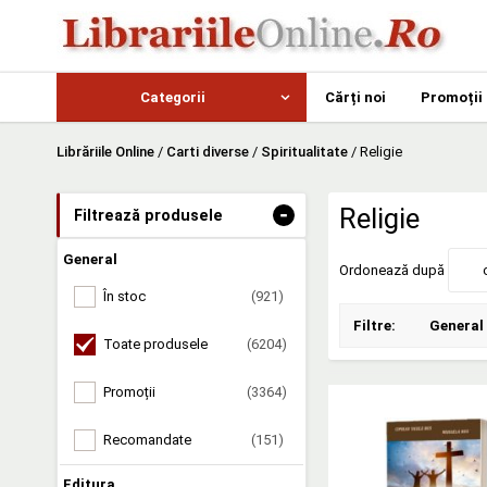
Categorii
Cărți noi
Promoții
Librăriile Online
/
Carti diverse
/
Spiritualitate
/
Religie
-
Religie
Filtrează produsele
General
Ordonează după
În stoc
(921)
Filtre:
General
Toate produsele
(6204)
Promoții
(3364)
Recomandate
(151)
Editura