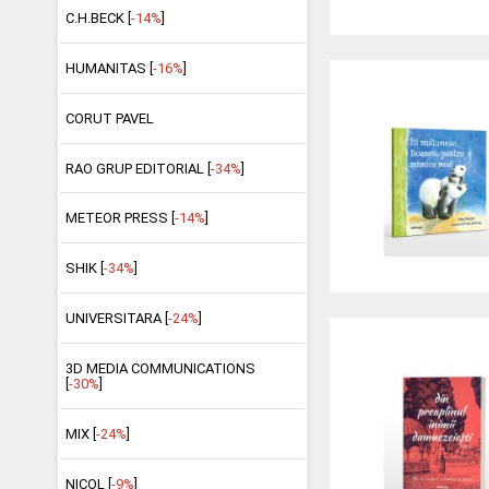
C.H.BECK [
-14%
]
HUMANITAS [
-16%
]
CORUT PAVEL
RAO GRUP EDITORIAL [
-34%
]
METEOR PRESS [
-14%
]
SHIK [
-34%
]
UNIVERSITARA [
-24%
]
3D MEDIA COMMUNICATIONS
[
-30%
]
MIX [
-24%
]
NICOL [
-9%
]