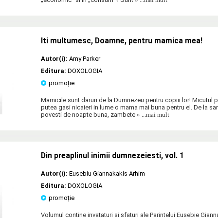
Iti multumesc, Doamne, pentru mamica mea!
Autor(i):
Amy Parker
Editura:
DOXOLOGIA
promoție
Mamicile sunt daruri de la Dumnezeu pentru copiii lor! Micutul 
putea gasi nicaieri in lume o mama mai buna pentru el. De la saru
povesti de noapte buna, zambete
» ...mai mult
Din preaplinul inimii dumnezeiesti, vol. 1
Autor(i):
Eusebiu Giannakakis Arhim
Editura:
DOXOLOGIA
promoție
Volumul contine invataturi si sfaturi ale Parintelui Eusebie Gian