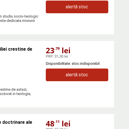
alertă stoc
un studiu socio-teologic
 este dedicata misiunii
23
lei
,79
liei crestine de
PRP:
31,30 lei
Disponibilitate: stoc indisponibil
alertă stoc
restine de astazi,
octorat in teologie,
48
lei
,11
e doctrinare ale