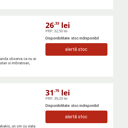
26
lei
,33
PRP:
32,50 lei
Disponibilitate: stoc indisponibil
alertă stoc
panda observa ca nu ar
tari si imbratisari,
31
lei
,75
PRP:
39,20 lei
Disponibilitate: stoc indisponibil
alertă stoc
nakakis, un om cu viata