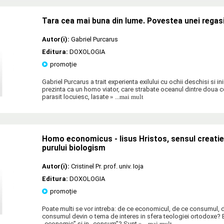
Tara cea mai buna din lume. Povestea unei regasi
Autor(i):
Gabriel Purcarus
Editura:
DOXOLOGIA
promoție
Gabriel Purcarus a trait experienta exilului cu ochii deschisi si i
prezinta ca un homo viator, care strabate oceanul dintre doua c
parasit locuiesc, lasate
» ...mai mult
Homo economicus - Iisus Hristos, sensul creatiei 
purului biologism
Autor(i):
Cristinel Pr. prof. univ. Ioja
Editura:
DOXOLOGIA
promoție
Poate multi se vor intreba: de ce economicul, de ce consumul, 
consumul devin o tema de interes in sfera teologiei ortodoxe? E
„economic” si in „consum”? Sunt
» ...mai mult