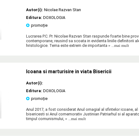
Autor(i):
Nicolae Razvan Stan
Editura:
DOXOLOGIA
promoție
Lucrarea P.C. Pr. Nicolae Razvan Stan raspunde foarte bine provo
contemporane, reusind sa scoata in evidenta liniile definitorii a
hristologice. Tema este extrem de importanta
» ...mai mult
Icoana si marturisire in viata Bisericii
Autor(i):
Editura:
DOXOLOGIA
promoție
Anul 2017, a fost considerat Anul omagial al sfintelor icoane, al i
bisericesti si Anul comemorativ Justinian Patriarhul si al aparato
timpul comunismului,
» ...mai mult