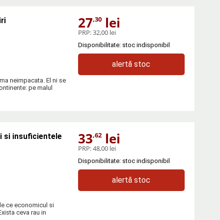
27
lei
,30
ri
PRP:
32,00 lei
Disponibilitate: stoc indisponibil
alertă stoc
nima neimpacata. El ni se
ontinente: pe malul
33
lei
,62
si insuficientele
PRP:
48,00 lei
Disponibilitate: stoc indisponibil
alertă stoc
de ce economicul si
xista ceva rau in