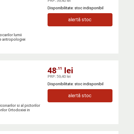
PRP:
59,40 lei
Disponibilitate: stoc indisponibil
alertă stoc
carilor lumii
le antropologiei
48
lei
,11
PRP:
59,40 lei
Disponibilitate: stoc indisponibil
alertă stoc
conarilor si al pictorilor
rilor Ortodoxiei in