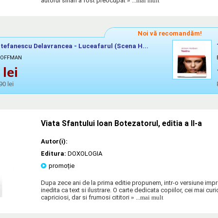
autorul sirian a fost preocupat
» ...mai mult
Noi vă recomandăm!
tefanescu Delavrancea - Luceafarul (Scena H...
 HOFFMAN
lei
90 lei
Viata Sfantului Ioan Botezatorul, editia a II-a
Autor(i):
Editura:
DOXOLOGIA
promoție
Dupa zece ani de la prima editie propunem, intr-o versiune impr
inedita ca text si ilustrare. O carte dedicata copiilor, cei mai curi
capriciosi, dar si frumosi cititori
» ...mai mult