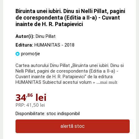
Biruinta unei iubiri. Dinu si Nelli Pillat, pagini
de corespondenta (Editia a II-a) - Cuvant
inainte de H. R. Patapievici
Autor(i):
Dinu Pillat
Editura:
HUMANITAS
- 2018
promoție
Cartea autorului Dinu Pillat „Biruinta unei iubiri. Dinu si
Nelli Pillat, pagini de corespondenta (Editia a II-a) -
Cuvant inainte de H. R. Patapievici" de la editura
HUMANITAS Subiectul acestui volum
» ...mai mult
34
lei
,86
PRP:
41,50 lei
Disponibilitate: stoc indisponibil
alertă stoc