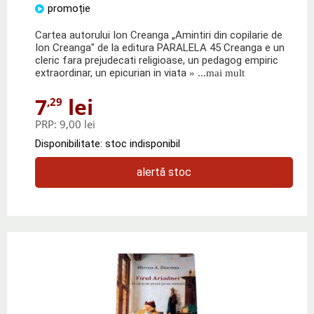
promoție
Cartea autorului Ion Creanga „Amintiri din copilarie de
Ion Creanga" de la editura PARALELA 45 Creanga e un
cleric fara prejudecati religioase, un pedagog empiric
extraordinar, un epicurian in viata
» ...mai mult
7
lei
,29
PRP:
9,00 lei
Disponibilitate: stoc indisponibil
alertă stoc