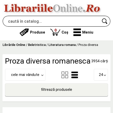
produse
0
Produse
Coș
Meniu
Librăriile Online
/
Beletristica
/
Literatura romana
/
Proza diversa
Proza diversa romanesca
3954 cărți
cele mai vândute
24
filtrează produsele