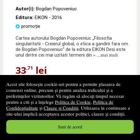
Autor(i):
Bogdan Popoveniuc
Editura:
EIKON
- 2016
promoție
Cartea autorului Bogdan Popoveniuc „Filosofia
singularitatii - Creierul global, o etica a gandirii fara om
de Bogdan Popoveniuc" de la editura EIKON Desi este
unul dintre cei mai uzitati termeni din
» ...mai mult
33
lei
,71
PRP:
39,20 lei
Acest site folosește cookie-uri pentru a permite plasarea de
Disponibilitate: stoc indisponibil
comenzi online, precum și pentru analiza traficului și a
preferințelor vizitatorilor. Vă rugăm să alocați timpul necesar
alertă stoc
pentru a citi și a înțelege
Politica de Cookie
,
Politica de
Confidențialitate
și
Clauze și Condiții
. Utilizarea în continuare a
site-ului implică acceptarea acestor politici, clauze și condiții.
Sunt de acord