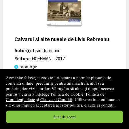
Calvarul si alte nuvele de Liviu Rebreanu
Autor(i):
Liviu Rebreanu
Editura:
HOFFMAN
- 2017
promoție
Acest site folosește cookie-uri pentru a permite plasarea de
Cartea autorului Liviu Rebreanu „Calvarul si alte nuvele
comenzi online, precum și pentru analiza traficului și a
de Liviu Rebreanu" de la editura HOFFMAN Punct de
reper in proza romaneasca interbelica, Liviu Rebreanu,
preferințelor vizitatorilor. Vă rugăm să alocați timpul necesar
scriitor nascut intro lume robusta de
» ...mai mult
pentru a citi și a înțelege
Politica de Cookie
,
Politica de
Confidențialitate
și
Clauze și Condiții
. Utilizarea în continuare a
9
lei
site-ului implică acceptarea acestor politici, clauze și condiții.
,59
PRP:
13,50 lei
Sunt de acord
Disponibilitate: stoc indisponibil