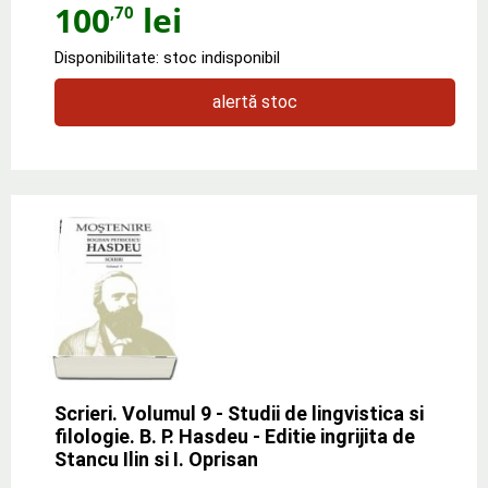
100
lei
,70
Disponibilitate: stoc indisponibil
alertă stoc
Scrieri. Volumul 9 - Studii de lingvistica si
filologie. B. P. Hasdeu - Editie ingrijita de
Stancu Ilin si I. Oprisan