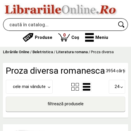
produse
0
Produse
Coș
Meniu
Librăriile Online
/
Beletristica
/
Literatura romana
/
Proza diversa
Proza diversa romanesca
3954 cărți
cele mai vândute
24
filtrează produsele