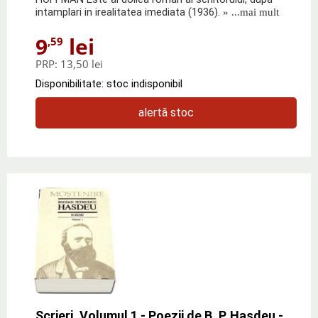
intamplari in irealitatea imediata (1936).
» ...mai mult
9
lei
,59
PRP:
13,50 lei
Disponibilitate: stoc indisponibil
alertă stoc
Scrieri. Volumul 1 - Poezii de B. P. Hasdeu -