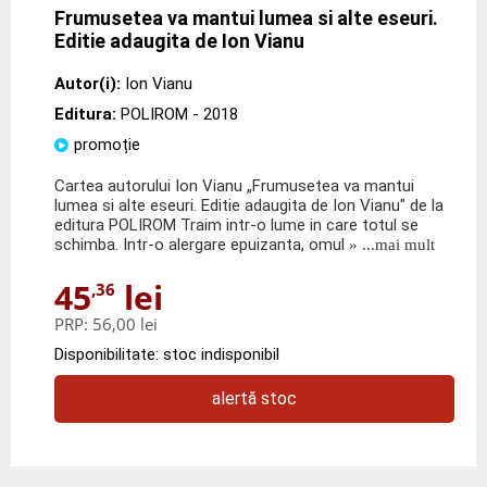
Frumusetea va mantui lumea si alte eseuri.
Editie adaugita de Ion Vianu
Autor(i):
Ion Vianu
Editura:
POLIROM
- 2018
promoție
Cartea autorului Ion Vianu „Frumusetea va mantui
lumea si alte eseuri. Editie adaugita de Ion Vianu" de la
editura POLIROM Traim intr-o lume in care totul se
schimba. Intr-o alergare epuizanta, omul
» ...mai mult
45
lei
,36
PRP:
56,00 lei
Disponibilitate: stoc indisponibil
alertă stoc