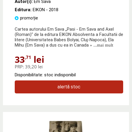
Autor(i):
Em Sava
Editura:
EIKON
- 2018
promoție
Cartea autorului Em Sava „Pasi - Em Sava and Axel
(Roman)" de la editura EIKON Absolventa a Facultatii de
litere (Universitatea Babes Bolyai, Cluj-Napoca), Ela
Mihu (Em Sava) a dus cu ea in Canada
» ...mai mult
33
lei
,71
PRP:
39,20 lei
Disponibilitate: stoc indisponibil
alertă stoc