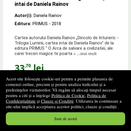
intai de Daniela Rainov
Autor(i):
Daniela Rainov
Editura:
PRIMUS
- 2018
Cartea autorului Daniela Rainov „Dincolo de Intuneric -
Trilogia Luminii, cartea intai de Daniela Rainov" de la
editura PRIMUS " O Arca de salvare a civilizatiei, ale
carei treceri magice te poarta
» ...mai mult
33
lei
,70
Disponibilitate: stoc indisponibil
Acest site folosește cookie-uri pentru a permite plasarea de
comenzi online, precum și pentru analiza traficului și a
alertă stoc
preferințelor vizitatorilor. Vă rugăm să alocați timpul necesar
pentru a citi și a înțelege
Politica de Cookie
,
Politica de
Confidențialitate
și
Clauze și Condiții
. Utilizarea în continuare a
site-ului implică acceptarea acestor politici, clauze și condiții.
Sunt de acord