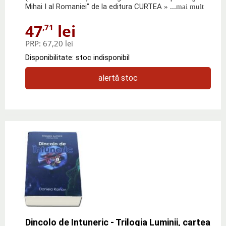
Mihai I al Romaniei" de la editura CURTEA
» ...mai mult
47
lei
,71
PRP:
67,20 lei
Disponibilitate: stoc indisponibil
alertă stoc
Dincolo de Intuneric - Trilogia Luminii, cartea