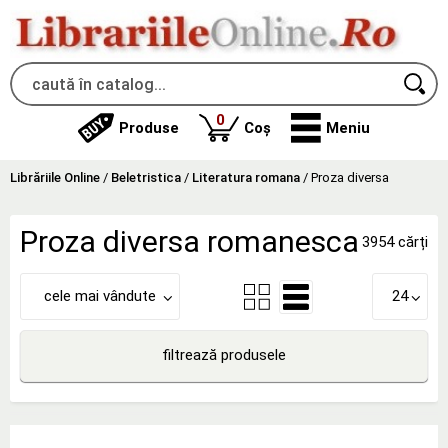
produse
0
Produse
Coș
Meniu
Librăriile Online
/
Beletristica
/
Literatura romana
/
Proza diversa
Proza diversa romanesca
3954 cărți
cele mai vândute
24
filtrează produsele