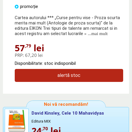
promoție
Cartea autorului *** „Curse pentru vise - Proza scurta
merita mai mult (Antologie de proza scurta)" de la
editura EIKON Trei tipuri de talente am remarcat si in
acest registru am selectat lucrarile
» ...mai mult
57
lei
,79
PRP:
67,20 lei
Disponibilitate: stoc indisponibil
alertă stoc
Noi vă recomandăm!
David Kinsley, Cele 10 Mahavidyas
Editura MIX
24
lei
,70