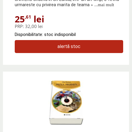
urmareste cu privirea marita de teama
» ...mai mult
25
lei
,61
PRP:
32,00 lei
Disponibilitate: stoc indisponibil
alertă stoc