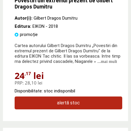
Povestiri din extremul prezent de Gilbert
Dragos Dumitru
Autor(i):
Gilbert Dragos Dumitru
Editura:
EIKON
- 2018
promoție
Cartea autorului Gilbert Dragos Dumitru „Povestiri din
extremul prezent de Gilbert Dragos Dumitru" de la
editura EIKON Tac chitic. Il las sa vorbeasca. Intre timp
ma delectez privind cascadele, Niagarele
» ...mai mult
24
lei
,17
PRP:
28,10 lei
Disponibilitate: stoc indisponibil
alertă stoc