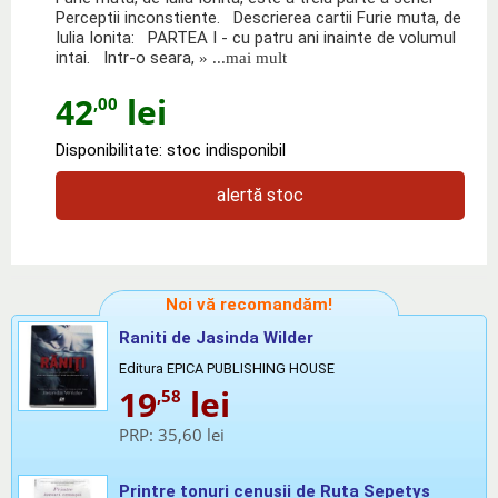
Perceptii inconstiente. Descrierea cartii Furie muta, de
Iulia Ionita: PARTEA I - cu patru ani inainte de volumul
intai. Intr-o seara,
» ...mai mult
42
lei
,00
Disponibilitate: stoc indisponibil
alertă stoc
Noi vă recomandăm!
Raniti de Jasinda Wilder
Editura EPICA PUBLISHING HOUSE
19
lei
,58
PRP:
35,60 lei
Printre tonuri cenusii de Ruta Sepetys