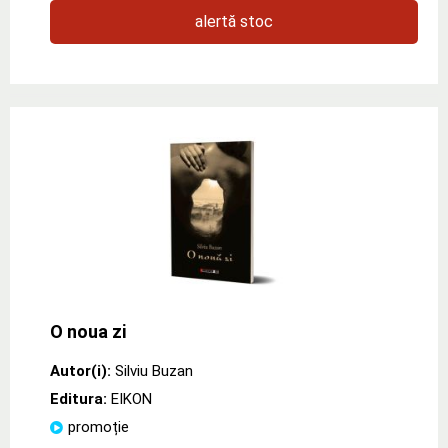
alertă stoc
O noua zi
Autor(i):
Silviu Buzan
Editura:
EIKON
promoție