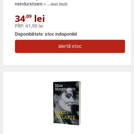
neinduratoare
» ...mai mult
34
lei
,09
PRP:
41,90 lei
Disponibilitate: stoc indisponibil
alertă stoc