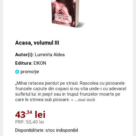
Acasa, volumul III
Autor(i):
Luminita Aldea
Editura:
EIKON
promoție
„Mihai ratacea pierdut pe strazi. Rascolea cu picioarele
frunzele cazute din copaci si nu stia unde-i cu adevarat
sufletul lui: in piept sau in trupul frunzelor moarte pe
care le strivea sub picioare.
» ...mai mult
43
lei
,34
PRP:
50,40 lei
Disponibilitate: stoc indisponibil