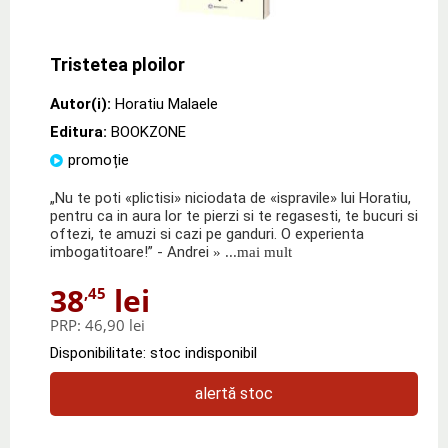
Tristetea ploilor
Autor(i):
Horatiu Malaele
Editura:
BOOKZONE
promoție
„Nu te poti «plictisi» niciodata de «ispravile» lui Horatiu,
pentru ca in aura lor te pierzi si te regasesti, te bucuri si
oftezi, te amuzi si cazi pe ganduri. O experienta
imbogatitoare!” - Andrei
» ...mai mult
38
lei
,45
PRP:
46,90 lei
Disponibilitate: stoc indisponibil
alertă stoc