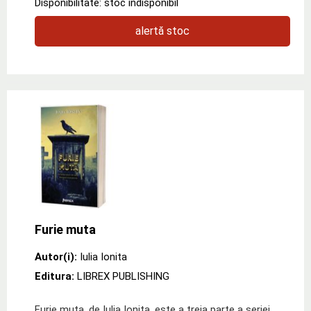
Disponibilitate: stoc indisponibil
alertă stoc
Furie muta
Autor(i):
Iulia Ionita
Editura:
LIBREX PUBLISHING
Furie muta, de Iulia Ionita, este a treia parte a seriei