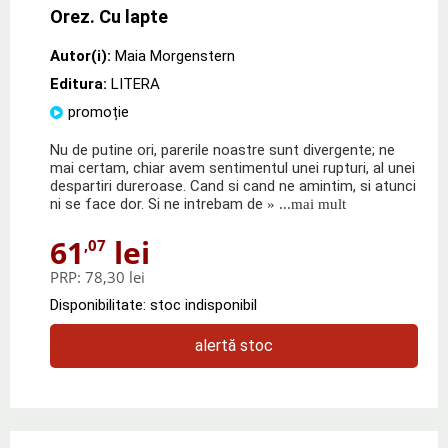
Orez. Cu lapte
Autor(i):
Maia Morgenstern
Editura:
LITERA
promoție
Nu de putine ori, parerile noastre sunt divergente; ne
mai certam, chiar avem sentimentul unei rupturi, al unei
despartiri dureroase. Cand si cand ne amintim, si atunci
ni se face dor. Si ne intrebam de
» ...mai mult
61
lei
,07
PRP:
78,30 lei
Disponibilitate: stoc indisponibil
alertă stoc