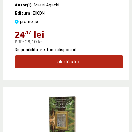
Autor(i):
Matei Agachi
Editura:
EIKON
promoție
24
lei
,17
PRP:
28,10 lei
Disponibilitate: stoc indisponibil
alertă stoc