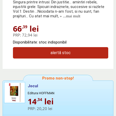
Singura printre intrusi: Din justitie... amintiri rebele,
injustitii grele: Spicuiri indraznete, succesive si razlete
Vol.1: Destin ...Niciodata n-am fost, si nu sunt, fan
prajituri... Cu atat mai mult,
» ...mai mult
66
lei
,39
PRP:
72,94 lei
Disponibilitate: stoc indisponibil
alertă stoc
Promo non-stop!
Jocul
Editura HOFFMAN
14
lei
,34
PRP:
20,20 lei