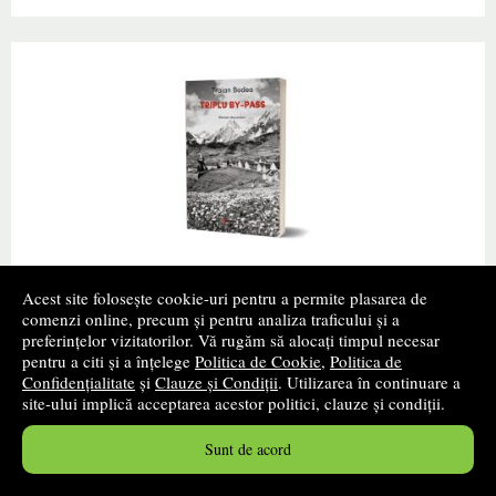
TRIPLU BY-PASS
Acest site folosește cookie-uri pentru a permite plasarea de
comenzi online, precum și pentru analiza traficului și a
Autor(i):
Traian Bodea
preferințelor vizitatorilor. Vă rugăm să alocați timpul necesar
pentru a citi și a înțelege
Politica de Cookie
,
Politica de
Editura:
EIKON
Confidențialitate
și
Clauze și Condiții
. Utilizarea în continuare a
promoție
site-ului implică acceptarea acestor politici, clauze și condiții.
„Pe scaunul de langa sofer, lasat mult in spate, drumul
Sunt de acord
era mai usor de suportat. Nu mai simtea durerile
care%u2011l chinuisera, mai ales, in momentul cand il