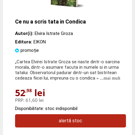
Ce nu a scris tata in Condica
Autor(i):
Elvira Istrate Groza
Editura:
EIKON
promoție
„Cartea Elvirei Istrate Groza se naste dintr-o sarcina
morala, dintr-o asumare facuta in numele si in urma
tatalui. Observatorul padurar dintr-un sat bistritean
cedeaza fiicei lui, impreuna cu o condica
» ...mai mult
52
lei
,98
PRP:
61,60 lei
Disponibilitate: stoc indisponibil
alertă stoc