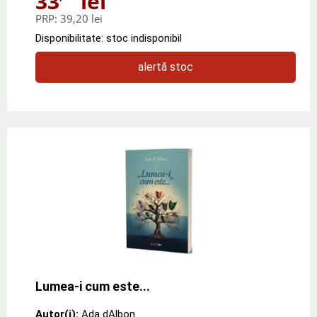
33
lei
PRP:
39,20 lei
Disponibilitate: stoc indisponibil
alertă stoc
Lumea-i cum este...
Autor(i):
Ada dAlbon