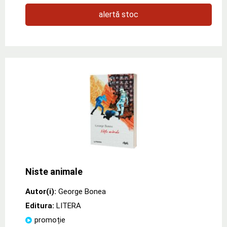
alertă stoc
Niste animale
Autor(i):
George Bonea
Editura:
LITERA
promoție