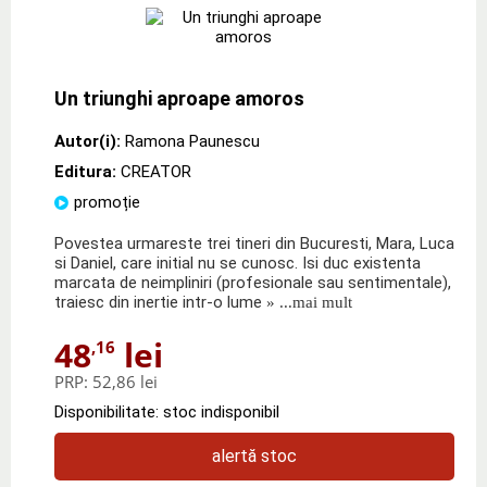
Un triunghi aproape amoros
Autor(i):
Ramona Paunescu
Editura:
CREATOR
promoție
Povestea urmareste trei tineri din Bucuresti, Mara, Luca
si Daniel, care initial nu se cunosc. Isi duc existenta
marcata de neimpliniri (profesionale sau sentimentale),
traiesc din inertie intr-o lume
» ...mai mult
48
lei
,16
PRP:
52,86 lei
Disponibilitate: stoc indisponibil
alertă stoc