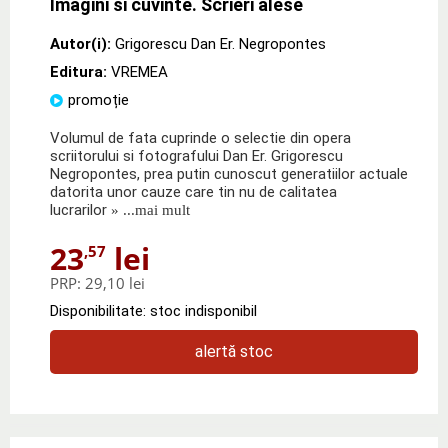
Imagini si cuvinte. Scrieri alese
Autor(i):
Grigorescu Dan Er. Negropontes
Editura:
VREMEA
promoție
Volumul de fata cuprinde o selectie din opera
scriitorului si fotografului Dan Er. Grigorescu
Negropontes, prea putin cunoscut generatiilor actuale
datorita unor cauze care tin nu de calitatea
lucrarilor
» ...mai mult
23
lei
,57
PRP:
29,10 lei
Disponibilitate: stoc indisponibil
alertă stoc