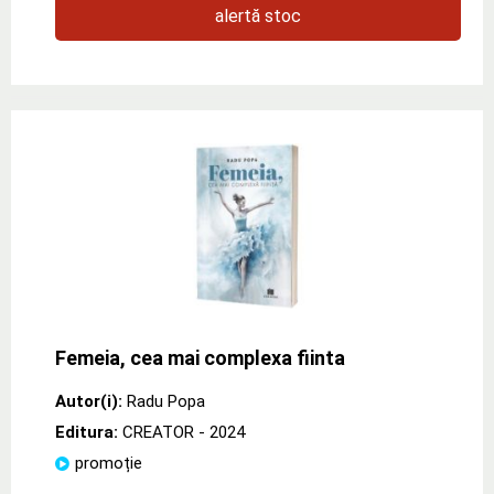
alertă stoc
Femeia, cea mai complexa fiinta
Autor(i):
Radu Popa
Editura:
CREATOR
- 2024
promoție