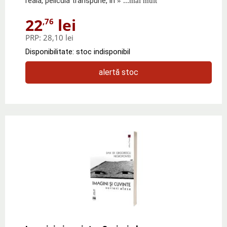
reala, pelicula transpune, in
» ...mai mult
22
lei
,76
PRP:
28,10 lei
Disponibilitate: stoc indisponibil
alertă stoc