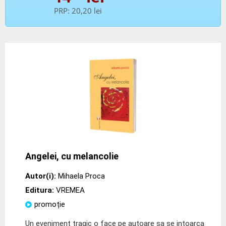
PRP:
20,20 lei
Angelei, cu melancolie
Autor(i):
Mihaela Proca
Editura:
VREMEA
promoție
Un eveniment tragic o face pe autoare sa se intoarca