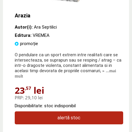
Arazia
Autor(i):
Ara Septilici
Editura:
VREMEA
promoție
O pendulare ca un sport extrem intre realitati care se
intersecteaza, se suprapun sau se resping / atrag – ca
intr-o dragoste violenta, constant alimentata si in
acelasi timp devorata de propriile cosmaruri,
» ...mai
mult
23
lei
,57
PRP:
29,10 lei
Disponibilitate: stoc indisponibil
alertă stoc