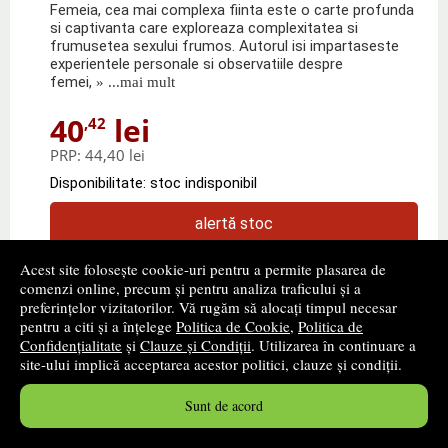
Femeia, cea mai complexa fiinta este o carte profunda
si captivanta care exploreaza complexitatea si
frumusetea sexului frumos. Autorul isi impartaseste
experientele personale si observatiile despre
femei,
» ...mai mult
40
lei
,42
PRP:
44,40 lei
Disponibilitate: stoc indisponibil
alertă stoc
Acest site folosește cookie-uri pentru a permite plasarea de
comenzi online, precum și pentru analiza traficului și a
preferințelor vizitatorilor. Vă rugăm să alocați timpul necesar
pentru a citi și a înțelege
Politica de Cookie
,
Politica de
Confidențialitate
și
Clauze și Condiții
. Utilizarea în continuare a
site-ului implică acceptarea acestor politici, clauze și condiții.
Sunt de acord