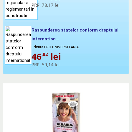
PRP:
78,17 lei
Raspunderea statelor conform dreptului
internation...
Editura PRO UNIVERSITARIA
46
lei
,82
PRP:
59,14 lei