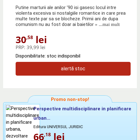
Putine marturii ale anilor ’90 isi gasesc locul intre
violenta excesiva si nostalgiile romantice in care prea
multe texte par sa se blocheze. Primii ani de dupa
comunism nu au fost doar ai baietilor
» ...mai mult
30
lei
,58
PRP:
39,99 lei
Disponibilitate: stoc indisponibil
alertă stoc
Promo non-stop!
Perspective multidisciplinare in planificare
urban...
Editura UNIVERSUL JURIDIC
66
lei
,18