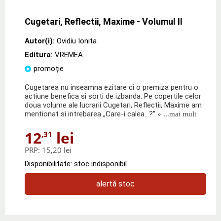
Cugetari, Reflectii, Maxime - Volumul II
Autor(i):
Ovidiu Ionita
Editura:
VREMEA
promoție
Cugetarea nu inseamna ezitare ci o premiza pentru o
actiune benefica si sorti de izbanda. Pe copertile celor
doua volume ale lucrarii Cugetari, Reflectii, Maxime am
mentionat si intrebarea „Care-i calea...?”
» ...mai mult
12
lei
,31
PRP:
15,20 lei
Disponibilitate: stoc indisponibil
alertă stoc