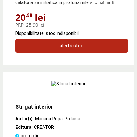
calatoria sa initiatica in profunzimile
» ...mai mult
20
lei
,98
PRP:
25,90 lei
Disponibilitate: stoc indisponibil
alertă stoc
Strigat interior
Autor(i):
Mariana Popa-Potaisa
Editura:
CREATOR
promoție