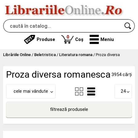
produse
0
Produse
Coș
Meniu
Librăriile Online
/
Beletristica
/
Literatura romana
/
Proza diversa
Proza diversa romanesca
3954 cărți
cele mai vândute
24
filtrează produsele