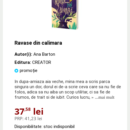
Ravase din calimara
Autor(i):
Ana Barton
Editura:
CREATOR
promoție
In dupa-amiaza aia veche, mina mea a scris parca
singura un dor, dorul ei de-a scrie ceva care sa nu fie de
folos, adica sa nu aiba un scop utilitar, ci sa fie de
frumos, de trait si de iubit. Curios lucru,
» ...mai mult
37
lei
,58
PRP:
41,23 lei
Disponibilitate: stoc indisponibil