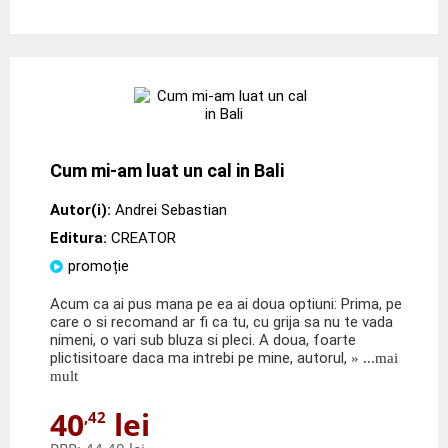
Cum mi-am luat un cal in Bali
Autor(i):
Andrei Sebastian
Editura:
CREATOR
promoție
Acum ca ai pus mana pe ea ai doua optiuni: Prima, pe
care o si recomand ar fi ca tu, cu grija sa nu te vada
nimeni, o vari sub bluza si pleci. A doua, foarte
plictisitoare daca ma intrebi pe mine, autorul,
» ...mai
mult
40
lei
,42