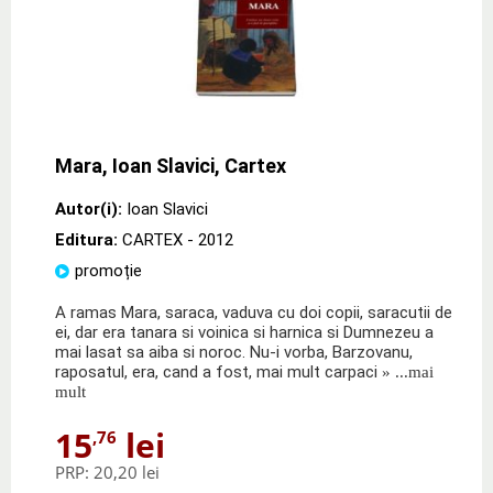
Mara, Ioan Slavici, Cartex
Autor(i):
Ioan Slavici
Editura:
CARTEX
- 2012
promoție
A ramas Mara, saraca, vaduva cu doi copii, saracutii de
ei, dar era tanara si voinica si harnica si Dumnezeu a
mai lasat sa aiba si noroc. Nu-i vorba, Barzovanu,
raposatul, era, cand a fost, mai mult carpaci
» ...mai
mult
15
lei
,76
PRP:
20,20 lei