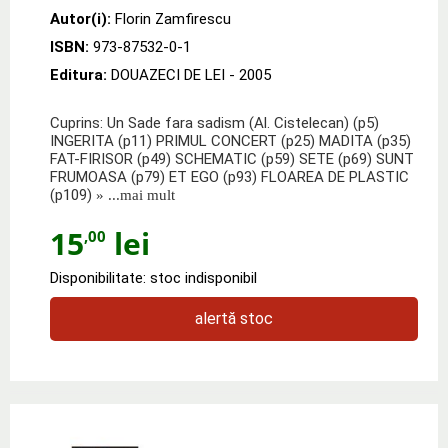
Autor(i):
Florin Zamfirescu
ISBN:
973-87532-0-1
Editura:
DOUAZECI DE LEI
- 2005
Cuprins: Un Sade fara sadism (Al. Cistelecan) (p5)
INGERITA (p11) PRIMUL CONCERT (p25) MADITA (p35)
FAT-FIRISOR (p49) SCHEMATIC (p59) SETE (p69) SUNT
FRUMOASA (p79) ET EGO (p93) FLOAREA DE PLASTIC
(p109)
» ...mai mult
15
lei
,00
Disponibilitate: stoc indisponibil
alertă stoc