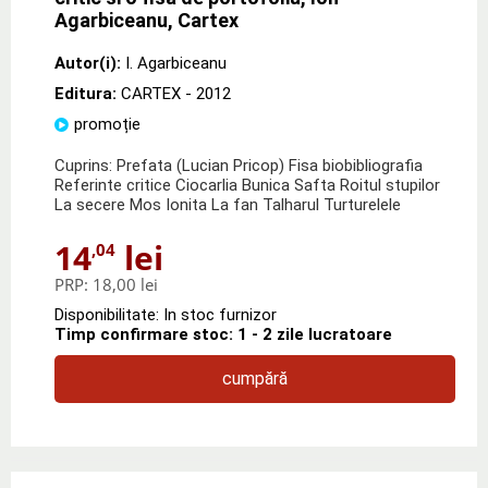
Agarbiceanu, Cartex
Autor(i):
I. Agarbiceanu
Editura:
CARTEX
- 2012
promoție
Cuprins: Prefata (Lucian Pricop) Fisa biobibliografia
Referinte critice Ciocarlia Bunica Safta Roitul stupilor
La secere Mos Ionita La fan Talharul Turturelele
14
lei
,04
PRP:
18,00 lei
Disponibilitate: In stoc furnizor
Timp confirmare stoc: 1 - 2 zile lucratoare
cumpără