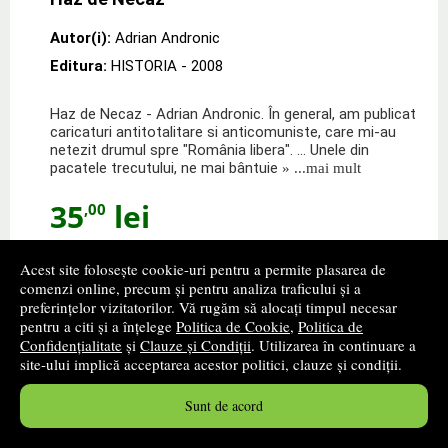
Autor(i):
Adrian Andronic
Editura:
HISTORIA
- 2008
Haz de Necaz - Adrian Andronic. În general, am publicat
caricaturi antitotalitare si anticomuniste, care mi-au
netezit drumul spre "România libera". ... Unele din
pacatele trecutului, ne mai bântuie
» ...mai mult
35
lei
,00
Disponibilitate: stoc indisponibil
Acest site folosește cookie-uri pentru a permite plasarea de
comenzi online, precum și pentru analiza traficului și a
alertă stoc
preferințelor vizitatorilor. Vă rugăm să alocați timpul necesar
pentru a citi și a înțelege
Politica de Cookie
,
Politica de
Confidențialitate
și
Clauze și Condiții
. Utilizarea în continuare a
site-ului implică acceptarea acestor politici, clauze și condiții.
Sunt de acord