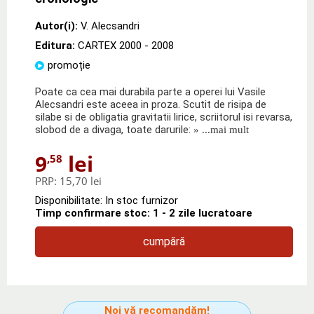
Autor(i):
V. Alecsandri
Editura:
CARTEX 2000
- 2008
promoție
Poate ca cea mai durabila parte a operei lui Vasile
Alecsandri este aceea in proza. Scutit de risipa de
silabe si de obligatia gravitatii lirice, scriitorul isi revarsa,
slobod de a divaga, toate darurile:
» ...mai mult
9
lei
,58
PRP:
15,70 lei
Disponibilitate: In stoc furnizor
Timp confirmare stoc: 1 - 2 zile lucratoare
cumpără
Noi vă recomandăm!