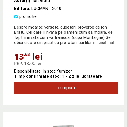
Autor(i):
Ion Bratu
Editura:
LUCMAN
- 2010
promoție
Despre moarte: versete, cugetari, proverbe de Ion
Bratu. Cel care ii invata pe oameni cum sa moara, de
fapt. ii invata cum va traiasca. (dupa Montaigne) Se
obisnuieste din practica prefatarii cartilor
» ...mai mult
13
lei
,68
PRP:
18,00 lei
Disponibilitate: In stoc furnizor
Timp confirmare stoc: 1 - 2 zile lucratoare
cumpără