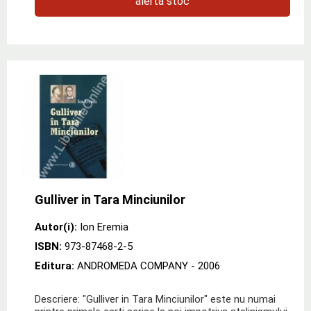
alertă stoc
Gulliver in Tara Minciunilor
Autor(i):
Ion Eremia
ISBN:
973-87468-2-5
Editura:
ANDROMEDA COMPANY
- 2006
Descriere: "Gulliver in Tara Minciunilor" este nu numai