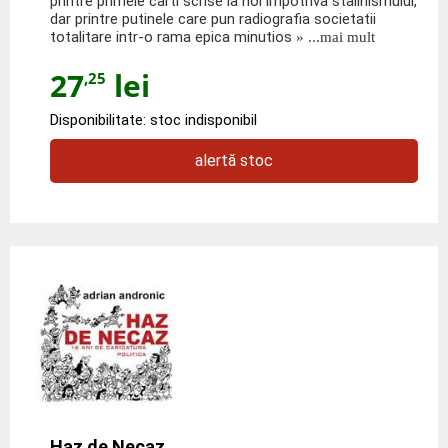
printre primele carti scrise la noi impotriva stalinismului,
dar printre putinele care pun radiografia societatii
totalitare intr-o rama epica minutios
» ...mai mult
27
lei
,25
Disponibilitate: stoc indisponibil
alertă stoc
Haz de Necaz