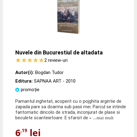
Nuvele din Bucurestiul de altadata
2
review-uri
Autor(i):
Bogdan Tudor
Editura:
SAPNAA ART
- 2010
promoție
Pamantul inghetat, acoperit cu o pojghita argintie de
zapada pare sa doarma sub pasii mei. Parcul se intinde
fantomatic dincolo de strada, inconjurat de plase si
beculete scanteietoare. E sfarsit de
» ...mai mult
6
lei
,19