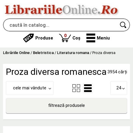
produse
0
Produse
Coș
Meniu
Librăriile Online
/
Beletristica
/
Literatura romana
/
Proza diversa
Proza diversa romanesca
3954 cărți
cele mai vândute
24
filtrează produsele