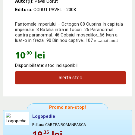
Autor(i):
Pavel Corut
Editura:
CORUT PAVEL
- 2008
Fantomele imperiului – Octogon 88 Cuprins In capitala
imperiului…3 Batalia intra in focuri…26 Paranormal
cantra paranormal…46 Cobaiul moscalilor…66 Ivan a
luat-o in freza…90 Din nou captive…107
» ...mai mult
10
lei
,00
Disponibilitate: stoc indisponibil
alertă stoc
Promo non-stop!
Logopedie
Editura CARTEA ROMANEASCA
19
lei
,35