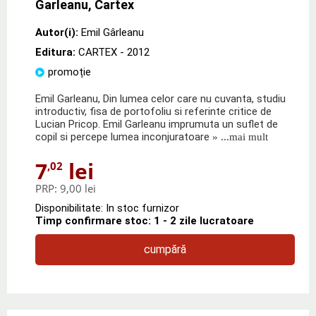
Garleanu, Cartex
Autor(i):
Emil Gârleanu
Editura:
CARTEX
- 2012
promoție
Emil Garleanu, Din lumea celor care nu cuvanta, studiu
introductiv, fisa de portofoliu si referinte critice de
Lucian Pricop. Emil Garleanu imprumuta un suflet de
copil si percepe lumea inconjuratoare
» ...mai mult
7
lei
,02
PRP:
9,00 lei
Disponibilitate: In stoc furnizor
Timp confirmare stoc: 1 - 2 zile lucratoare
cumpără