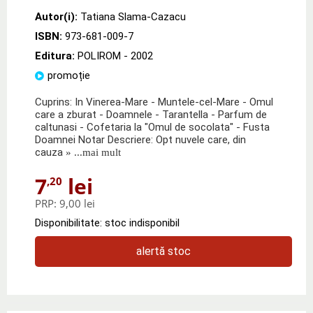
Autor(i):
Tatiana Slama-Cazacu
ISBN:
973-681-009-7
Editura:
POLIROM
- 2002
promoție
Cuprins: In Vinerea-Mare - Muntele-cel-Mare - Omul
care a zburat - Doamnele - Tarantella - Parfum de
caltunasi - Cofetaria la "Omul de socolata" - Fusta
Doamnei Notar Descriere: Opt nuvele care, din
cauza
» ...mai mult
7
lei
,20
PRP:
9,00 lei
Disponibilitate: stoc indisponibil
alertă stoc