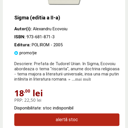
Sigma (editia a II-a)
Autor(i):
Alexandru Ecovoiu
ISBN:
973-681-871-3
Editura:
POLIROM
- 2005
promoție
Descriere: Prefata de Tudorel Urian. In Sigma, Ecovoiu
abordeaza o tema "riscanta", anume doctrina religioasa
- tema majora a literaturii universale, insa una mai putin
intilnita in literatura romana.
» ...mai mult
18
lei
,00
PRP:
22,50 lei
Disponibilitate: stoc indisponibil
alertă stoc