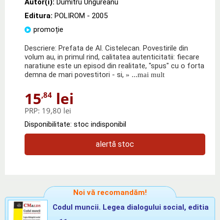
Autor(i):
Dumitru Ungureanu
Editura:
POLIROM
- 2005
promoție
Descriere: Prefata de Al. Cistelecan. Povestirile din
volum au, in primul rind, calitatea autenticitatii: fiecare
naratiune este un episod din realitate, "spus" cu o forta
demna de mari povestitori - si,
» ...mai mult
15
lei
,84
PRP:
19,80 lei
Disponibilitate: stoc indisponibil
alertă stoc
Noi vă recomandăm!
Codul muncii. Legea dialogului social, editia