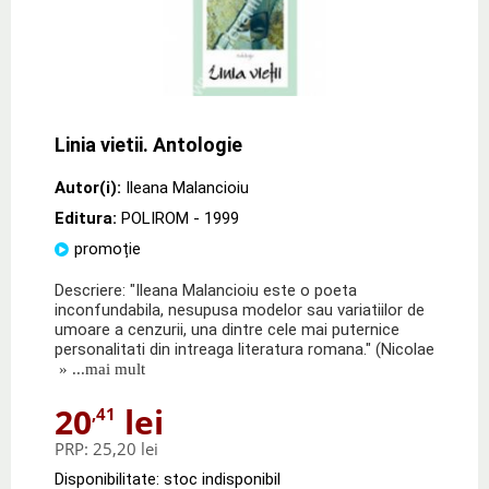
Linia vietii. Antologie
Autor(i):
Ileana Malancioiu
Editura:
POLIROM
- 1999
promoție
Descriere: "Ileana Malancioiu este o poeta
inconfundabila, nesupusa modelor sau variatiilor de
umoare a cenzurii, una dintre cele mai puternice
personalitati din intreaga literatura romana." (Nicolae
» ...mai mult
20
lei
,41
PRP:
25,20 lei
Disponibilitate: stoc indisponibil