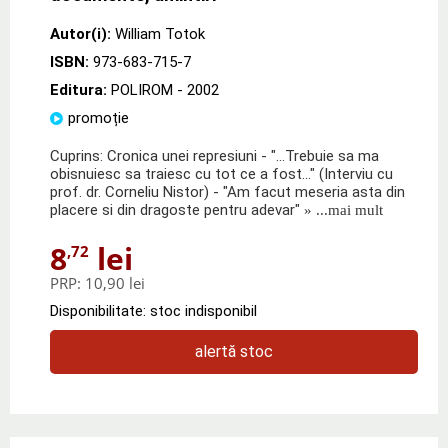
Autor(i):
William Totok
ISBN:
973-683-715-7
Editura:
POLIROM
- 2002
promoție
Cuprins: Cronica unei represiuni - "...Trebuie sa ma
obisnuiesc sa traiesc cu tot ce a fost..." (Interviu cu
prof. dr. Corneliu Nistor) - "Am facut meseria asta din
placere si din dragoste pentru adevar"
» ...mai mult
8
lei
,72
PRP:
10,90 lei
Disponibilitate: stoc indisponibil
alertă stoc