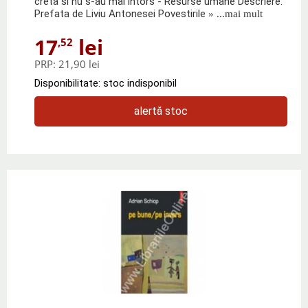
creta si nu s-au mai intors - Resurse umane Descriere:
Prefata de Liviu Antonesei Povestirile
» ...mai mult
17
lei
,52
PRP:
21,90 lei
Disponibilitate: stoc indisponibil
alertă stoc