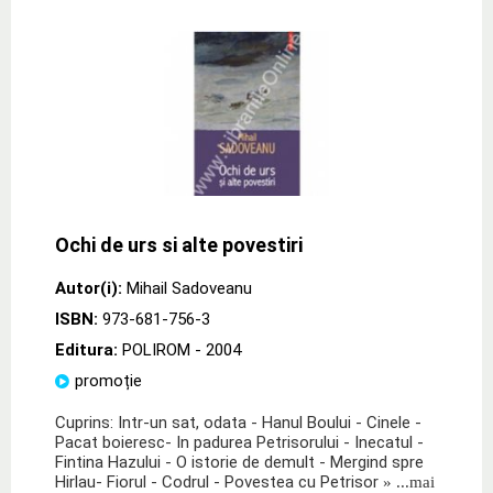
Ochi de urs si alte povestiri
Autor(i):
Mihail Sadoveanu
ISBN:
973-681-756-3
Editura:
POLIROM
- 2004
promoție
Cuprins: Intr-un sat, odata - Hanul Boului - Cinele -
Pacat boieresc- In padurea Petrisorului - Inecatul -
Fintina Hazului - O istorie de demult - Mergind spre
Hirlau- Fiorul - Codrul - Povestea cu Petrisor
» ...mai