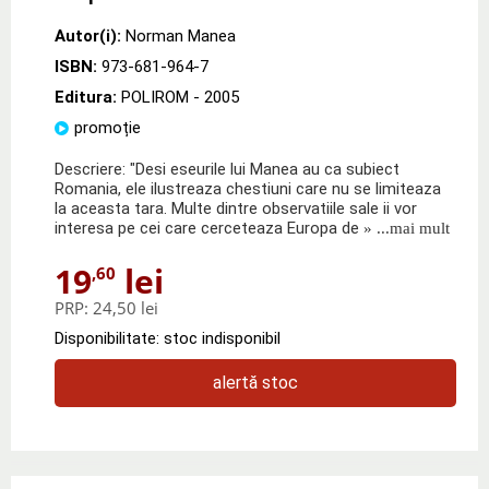
Autor(i):
Norman Manea
ISBN:
973-681-964-7
Editura:
POLIROM
- 2005
promoție
Descriere: "Desi eseurile lui Manea au ca subiect
Romania, ele ilustreaza chestiuni care nu se limiteaza
la aceasta tara. Multe dintre observatiile sale ii vor
interesa pe cei care cerceteaza Europa de
» ...mai mult
19
lei
,60
PRP:
24,50 lei
Disponibilitate: stoc indisponibil
alertă stoc