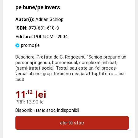
pe bune/pe invers
Autor(i):
Adrian Schiop
ISBN:
973-681-610-9
Editura:
POLIROM
- 2004
promoție
Descriere: Prefata de C. Rogozanu "Schiop propune un
personaj ingenuu, homosexual, complexat, inhibat,
(semi-)ratat social. Textul sau este un fel proces-
verbal al unui grup. Retinem neaparat faptul ca
» ...mai
mult
11
lei
,12
PRP:
13,90 lei
Disponibilitate: stoc indisponibil
alertă stoc