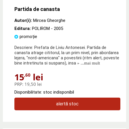
Partida de canasta
Autor(i):
Mircea Gheorghe
Editura:
POLIROM
- 2005
promoție
Descriere: Prefata de Liviu Antonesei. Partida de
canasta atrage cititorul, la un prim nivel, prin abordarea
lejera, "nord-americana" a povestirii (ritm alert, poveste
bine intretinuta si suspans), insa
» ...mai mult
15
lei
,60
PRP:
19,50 lei
Disponibilitate: stoc indisponibil
alertă stoc