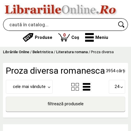
produse
0
Produse
Coș
Meniu
Librăriile Online
/
Beletristica
/
Literatura romana
/
Proza diversa
Proza diversa romanesca
3954 cărți
cele mai vândute
24
filtrează produsele