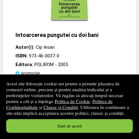
Intoarcerea pungutei cu doi bani
Autor(i):
Cip Iesan
ISBN:
973-46-0037-0
Editura:
POLIROM
- 2005
promoție
Acest site folosește cookie-uri pentru a permite plasarea de
Descriere: Cu ilustratii de Jup "Foarte rar se intimpla, in
comenzi online, precum și pentru analiza traficului și a
ultima vreme, sa stai in casa cu o carte si sa rizi de
preferințelor vizitatorilor. Vă rugăm să alocați timpul necesar
unul singur, asa. Se mai intimpla cind il citesti pe Hasek,
pentru a citi și a înțelege
Politica de Cookie
,
Politica de
se mai intimpla cind ii citesti
» ...mai mult
Confidențialitate
și
Clauze și Condiții
. Utilizarea în continuare a
site-ului implică acceptarea acestor politici, clauze și condiții.
15
lei
,84
PRP:
19,80 lei
Sunt de acord
Disponibilitate: stoc indisponibil