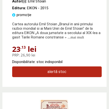
Autor(i):
Emil Stoian
Editura:
EIKON
- 2015
promoție
Cartea autorului Emil Stoian „Branul in anii primului
razboi mondial si ai Marii Uniri de Emil Stoian" de la
editura EIKON „A doua jumatate a secolului al XIX-lea a
gasit Tarile Romane constranse
» ...mai mult
23
lei
,13
PRP:
26,90 lei
Disponibilitate: stoc indisponibil
alertă stoc