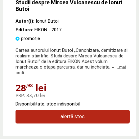
Studii despre Mircea Vulcanescu de Ionut
Butoi
Autor(i):
Ionut Butoi
Editura:
EIKON
- 2017
promoție
Cartea autorului Ionut Butoi „Canonizare, demitizare si
realism stiintific. Studii despre Mircea Vulcanescu de
Ionut Butoi" de la editura EIKON Acest volum
marcheaza o etapa parcursa, dar nu incheiata,
» ...mai
mult
28
lei
,98
PRP:
33,70 lei
Disponibilitate: stoc indisponibil
alertă stoc