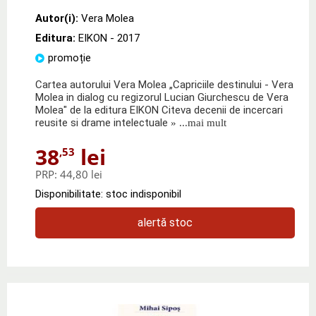
Autor(i):
Vera Molea
Editura:
EIKON
- 2017
promoție
Cartea autorului Vera Molea „Capriciile destinului - Vera
Molea in dialog cu regizorul Lucian Giurchescu de Vera
Molea" de la editura EIKON Citeva decenii de incercari
reusite si drame intelectuale
» ...mai mult
38
lei
,53
PRP:
44,80 lei
Disponibilitate: stoc indisponibil
alertă stoc