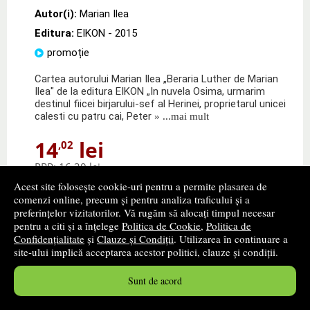
Autor(i):
Marian Ilea
Editura:
EIKON
- 2015
promoție
Cartea autorului Marian Ilea „Beraria Luther de Marian
Ilea" de la editura EIKON „In nuvela Osima, urmarim
destinul fiicei birjarului-sef al Herinei, proprietarul unicei
calesti cu patru cai, Peter
» ...mai mult
14
lei
,02
PRP:
16,30 lei
Acest site folosește cookie-uri pentru a permite plasarea de
Disponibilitate: stoc indisponibil
comenzi online, precum și pentru analiza traficului și a
preferințelor vizitatorilor. Vă rugăm să alocați timpul necesar
alertă stoc
pentru a citi și a înțelege
Politica de Cookie
,
Politica de
Confidențialitate
și
Clauze și Condiții
. Utilizarea în continuare a
site-ului implică acceptarea acestor politici, clauze și condiții.
Sunt de acord