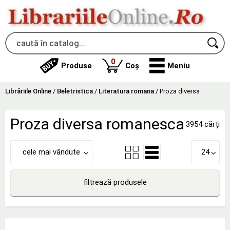
produse
0
Produse
Coș
Meniu
Librăriile Online
/
Beletristica
/
Literatura romana
/
Proza diversa
Proza diversa romanesca
3954 cărți
cele mai vândute
24
filtrează produsele