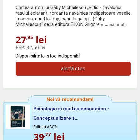
Cartea autorului Gaby Michailescu „Birlic - tavalugul
rasului eclatant, tordanta navalnica molipsitoare veselie
la scena, cand la trap, cand la galop... (Gaby
Michailescu)" de la editura EIKON Grigore
» ...mai mult
27
lei
,95
PRP:
32,50 lei
Disponibilitate: stoc indisponibil
alertă stoc
Noi vă recomandăm!
Psihologia si mintea economica -
Conceptualizare s...
Editura ASCR
39
lei
,77