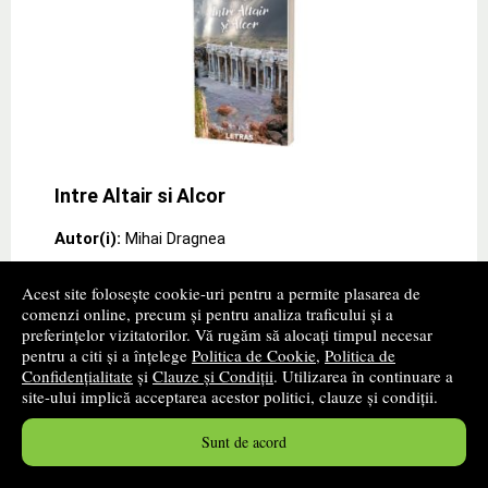
Intre Altair si Alcor
Autor(i):
Mihai Dragnea
Editura:
LETRAS
Acest site folosește cookie-uri pentru a permite plasarea de
promoție
comenzi online, precum și pentru analiza traficului și a
preferințelor vizitatorilor. Vă rugăm să alocați timpul necesar
Metamorfozele eului in poezia lui Mihai Dragnea-Intre
pentru a citi și a înțelege
Politica de Cookie
,
Politica de
Altair si Alcor-volum de poezii “Fara indoiala, Mihai
Confidențialitate
și
Clauze și Condiții
. Utilizarea în continuare a
Dragnea este o voce lirica distincta, nu numai prin teme
site-ului implică acceptarea acestor politici, clauze și condiții.
si motive arhicunoscute, ci mai
» ...mai mult
24
lei
Sunt de acord
,17
PRP:
28,10 lei