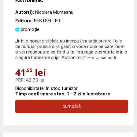
Astronimic
Autor(i):
Nicoleta Munteanu
Editura:
BESTSELLER
promoție
„Intr-o noapte stelele au inceput sa arda printre foile
de nori, iar poezia si-a gasit o voce noua pe care incet
o vei recunoaste ca fiind a ta. Intreaga eternitate intr-o
singura bataie de aripi: Astronimic.” —
» ...mai mult
41
lei
,95
PRP:
43,70 lei
Disponibilitate: In stoc furnizor
Timp confirmare stoc: 1 - 2 zile lucratoare
cumpără