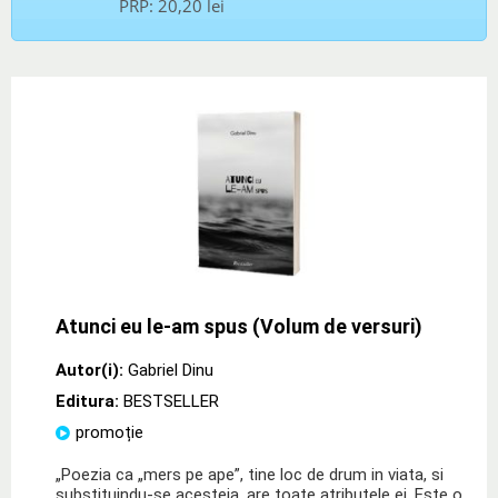
PRP:
20,20 lei
Atunci eu le-am spus (Volum de versuri)
Autor(i):
Gabriel Dinu
Editura:
BESTSELLER
promoție
„Poezia ca „mers pe ape”, tine loc de drum in viata, si
substituindu-se acesteia, are toate atributele ei. Este o