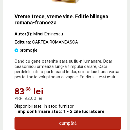
Vreme trece, vreme vine. Editie bilingva
romana-franceza
Autor(i):
Mihai Eminescu
Editura:
CARTEA ROMANEASCA
promoție
Cand cu gene ostenite sara suflu-n lumanare, Doar
ceasornicu urmeaza lung-a timpului carare, Caci
perdelele-ntr-o parte cand le dai, si in odaie Luna varsa
peste toate voluptoasa ei vapaie, Ea din
» ...mai mult
83
lei
,68
PRP:
92,00 lei
Disponibilitate: In stoc furnizor
Timp confirmare stoc: 1 - 2 zile lucratoare
cumpără