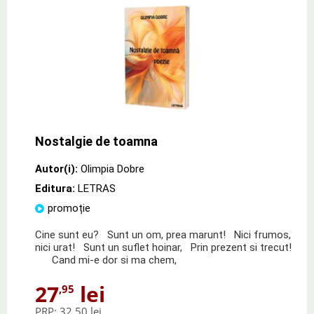
Nostalgie de toamna
Autor(i):
Olimpia Dobre
Editura:
LETRAS
promoție
Cine sunt eu? Sunt un om, prea marunt! Nici frumos,
nici urat! Sunt un suflet hoinar, Prin prezent si trecut!
Cand mi-e dor si ma chem,
27
lei
,95
PRP:
32,50 lei