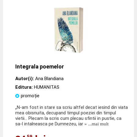
Integrala poemelor
Autor(i):
Ana Blandiana
Editura:
HUMANITAS
promoție
„N-am fost in stare sa scriu altfel decat iesind din viata
mea obisnuita, decupand timpul poeziei din timpul
vietii… Plecam la scris cum plecau sfintii in pustie, ca
sa-l intalneasca pe Dumnezeu, iar
» ...mai mult
,59