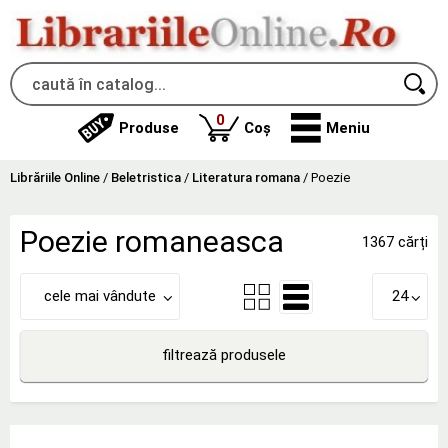
produse
0
Produse
Coș
Meniu
Librăriile Online
/
Beletristica
/
Literatura romana
/
Poezie
Poezie romaneasca
1367 cărți
cele mai vândute
24
filtrează produsele