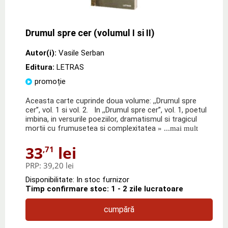
Drumul spre cer (volumul I si II)
Autor(i):
Vasile Serban
Editura:
LETRAS
promoție
Aceasta carte cuprinde doua volume: ,,Drumul spre
cer”, vol. 1 si vol. 2. In ,,Drumul spre cer”, vol. 1, poetul
imbina, in versurile poeziilor, dramatismul si tragicul
mortii cu frumusetea si complexitatea
» ...mai mult
33
lei
,71
PRP:
39,20 lei
Disponibilitate: In stoc furnizor
Timp confirmare stoc: 1 - 2 zile lucratoare
cumpără