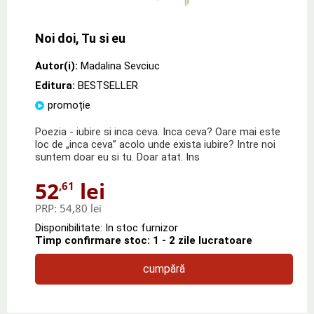
Noi doi, Tu si eu
Autor(i):
Madalina Sevciuc
Editura:
BESTSELLER
promoție
Poezia - iubire si inca ceva. Inca ceva? Oare mai este
loc de „inca ceva” acolo unde exista iubire? Intre noi
suntem doar eu si tu. Doar atat. Ins
52
lei
,61
PRP:
54,80 lei
Disponibilitate: In stoc furnizor
Timp confirmare stoc: 1 - 2 zile lucratoare
cumpără