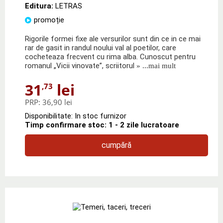
Editura:
LETRAS
promoție
Rigorile formei fixe ale versurilor sunt din ce in ce mai
rar de gasit in randul noului val al poetilor, care
cocheteaza frecvent cu rima alba. Cunoscut pentru
romanul „Vicii vinovate”, scriitorul
» ...mai mult
31
lei
,73
PRP:
36,90 lei
Disponibilitate: In stoc furnizor
Timp confirmare stoc: 1 - 2 zile lucratoare
cumpără