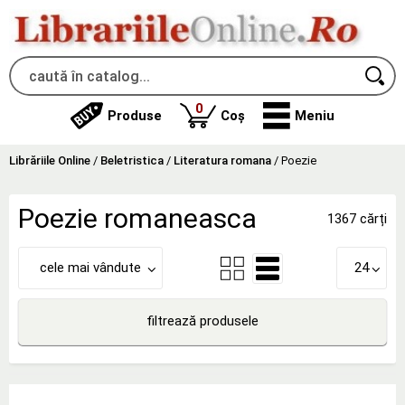
produse
0
Produse
Coș
Meniu
Librăriile Online
/
Beletristica
/
Literatura romana
/
Poezie
Poezie romaneasca
1367 cărți
cele mai vândute
24
filtrează produsele