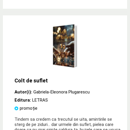
Colt de suflet
Autor(i):
Gabriela-Eleonora Plugarescu
Editura:
LETRAS
promoție
Tindem sa credem ca trecutul se uita, amintirile se
sterg de pe ziduri… dar urmele din suflet, pielea care
doare ca nu mai simte caldura ta, buzele care se usuca