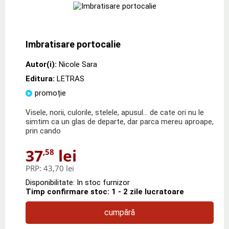
Imbratisare portocalie
Autor(i):
Nicole Sara
Editura:
LETRAS
promoție
Visele, norii, culorile, stelele, apusul… de cate ori nu le
simtim ca un glas de departe, dar parca mereu aproape,
prin cando
37
lei
,58
PRP:
43,70 lei
Disponibilitate: In stoc furnizor
Timp confirmare stoc: 1 - 2 zile lucratoare
cumpără