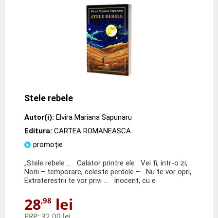
Stele rebele
Autor(i):
Elvira Mariana Sapunaru
Editura:
CARTEA ROMANEASCA
promoție
„Stele rebele … Calator printre ele Vei fi, intr-o zi,
Norii – temporare, celeste perdele – Nu te vor opri,
Extraterestrii te vor privi … Inocent, cu e
28
lei
,98
PRP:
32,00 lei