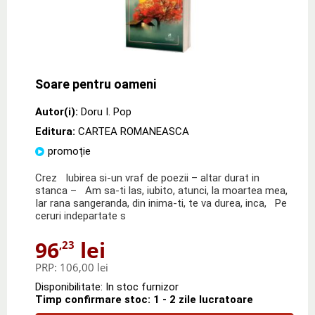
Soare pentru oameni
Autor(i):
Doru I. Pop
Editura:
CARTEA ROMANEASCA
promoție
Crez Iubirea si-un vraf de poezii – altar durat in
stanca – Am sa-ti las, iubito, atunci, la moartea mea,
Iar rana sangeranda, din inima-ti, te va durea, inca, Pe
ceruri indepartate s
96
lei
,23
PRP:
106,00 lei
Disponibilitate: In stoc furnizor
Timp confirmare stoc: 1 - 2 zile lucratoare