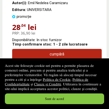
Autor(i):
Emil Nedelea Caramizaru
Editura:
UNIVERSITARA
promoție
28
lei
,04
PRP:
36,90 lei
Disponibilitate: In stoc furnizor
Timp confirmare stoc: 1 - 2 zile lucratoare
cumpără
Acest site folosește cookie-uri pentru a permite plasarea de
comenzi online, precum și pentru analiza traficului și a
preferințelor vizitatorilor. Vă rugăm să alocați timpul necesar
pentru a citi și a înțelege
Politica de Cookie
,
Politica de
Confidențialitate
și
Clauze și Condiții
. Utilizarea în continuare a
site-ului implică acceptarea acestor politici, clauze și condiții.
Sunt de acord