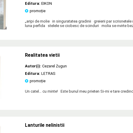
Editura:
EIKON
promoție
„aripi de molie in singuratatea gradinii greierii par scrisnetele 
luna perfida stelele se ciobesc de scinduri molia se-nvirte be
Realitatea vietii
Autor(i):
Cezarel Zugun
Editura:
LETRAS
promoție
Un catel… cu minte! Este bunul meu prieten Si-mi e tare credinc
Lanturile nelinistii