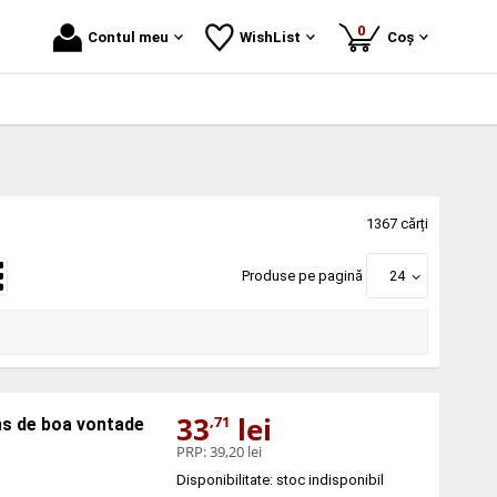
produse
0
Contul meu
WishList
Coș
1367 cărți
Produse pe pagină
24
33
lei
,71
ns de boa vontade
PRP:
39,20 lei
Disponibilitate: stoc indisponibil