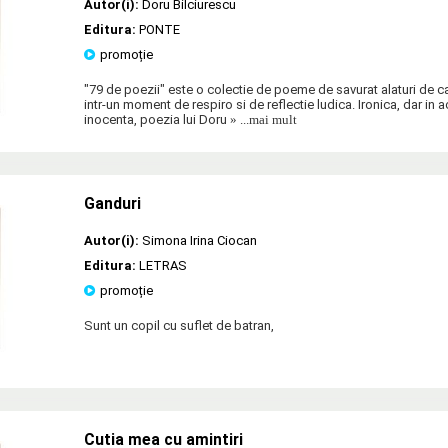
Autor(i):
Doru Bilciurescu
Editura:
PONTE
promoție
"79 de poezii" este o colectie de poeme de savurat alaturi de 
intr-un moment de respiro si de reflectie ludica. Ironica, dar in 
inocenta, poezia lui Doru
» ...mai mult
Ganduri
Autor(i):
Simona Irina Ciocan
Editura:
LETRAS
promoție
Sunt un copil cu suflet de batran,
Cutia mea cu amintiri