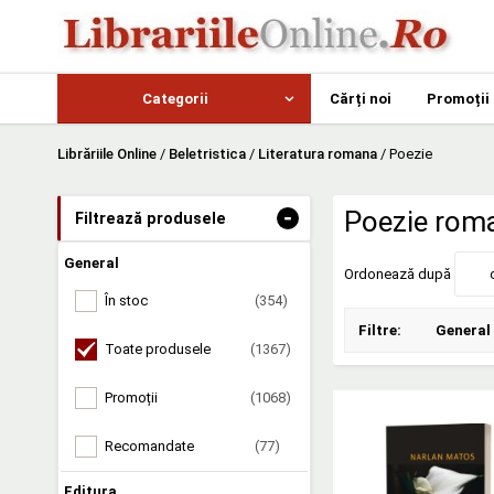
Categorii
Cărți noi
Promoții
Librăriile Online
/
Beletristica
/
Literatura romana
/
Poezie
-
Poezie rom
Filtrează produsele
General
Ordonează după
În stoc
(354)
Filtre:
General
Toate produsele
(1367)
Promoții
(1068)
Recomandate
(77)
Editura