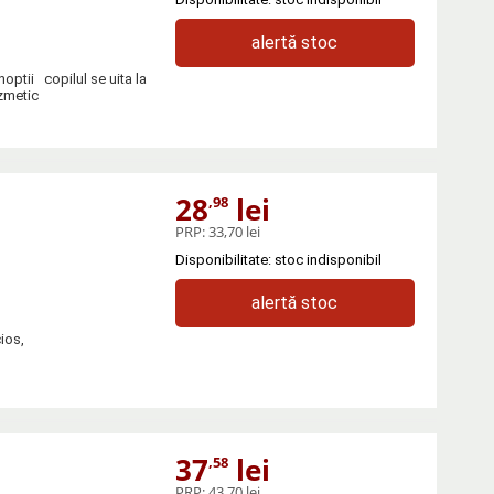
alertă stoc
noptii copilul se uita la
zmetic
28
lei
,98
PRP:
33,70 lei
Disponibilitate: stoc indisponibil
alertă stoc
ios,
37
lei
,58
PRP:
43,70 lei