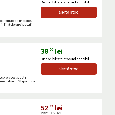
Disponibilitate: stoc indisponibil
alertă stoc
 construieste un traseu
in limitele unei poezii
38
lei
,00
Disponibilitate: stoc indisponibil
alertă stoc
despre acest poet in
irmat atunci. Stapanit de
52
lei
,89
PRP:
61,50 lei