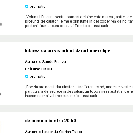
promoție
„Volumul Eu cant pentru oameni de bine este marcat, astfel, de
profund, de calatoriile mele prin lume in descoperirea de noi ta
prieteni, frumusetea orasului Trieste,
» ...mai mult
Iubirea ca un vis infinit daruit unei clipe
Autor(i):
Sandu Frunza
Editura:
EIKON
promoție
„Poezia are acest dar uimitor – indiferent cand, unde se iveste
particulara de secrete si dezvaluiri, un topos neasteptat si de n
inseamna mai valoros sau mai
» ...mai mult
de inima albastra 20.50
Autor(i):
Laurentiu-Ciprian Tudor