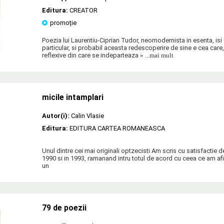
Editura:
CREATOR
promoție
Poezia lui Laurentiu-Ciprian Tudor, neomodernista in esenta, isi
particular, si probabil aceasta redescoperire de sine e cea care, 
reflexive din care se indeparteaza
» ...mai mult
micile intamplari
Autor(i):
Calin Vlasie
Editura:
EDITURA CARTEA ROMANEASCA
Unul dintre cei mai originali optzecisti Am scris cu satisfactie 
1990 si in 1993, ramanand intru totul de acord cu ceea ce am af
un
79 de poezii