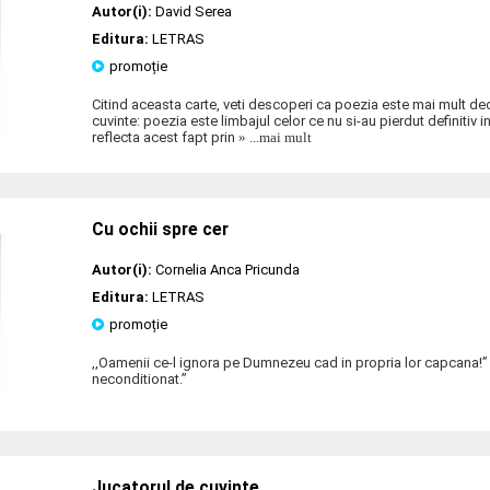
Autor(i):
David Serea
Editura:
LETRAS
promoție
Citind aceasta carte, veti descoperi ca poezia este mai mult de
cuvinte: poezia este limbajul celor ce nu si-au pierdut definitiv ini
reflecta acest fapt prin
» ...mai mult
Cu ochii spre cer
Autor(i):
Cornelia Anca Pricunda
Editura:
LETRAS
promoție
,,Oamenii ce-l ignora pe Dumnezeu cad in propria lor capcana!” 
neconditionat.”
Jucatorul de cuvinte