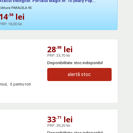
Atacul vikingilor. Portalul Magic nr. 15 (Mary Pop...
Editura PARALELA 45
14
lei
,58
PRP:
18,00 lei
28
lei
,98
PRP:
33,70 lei
Disponibilitate: stoc indisponibil
alertă stoc
sul, E pentru toti
33
lei
,71
PRP:
39,20 lei
Disponibilitate: stoc indisponibil