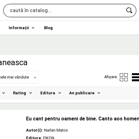
Informații
Blog
aneasca
Afișare:
cele mai vândute
Rating
Editura
An publicare
Eu cant pentru oameni de bine. Canto aos home
Autor(i):
Narlan Matos
Editura:
EIKON