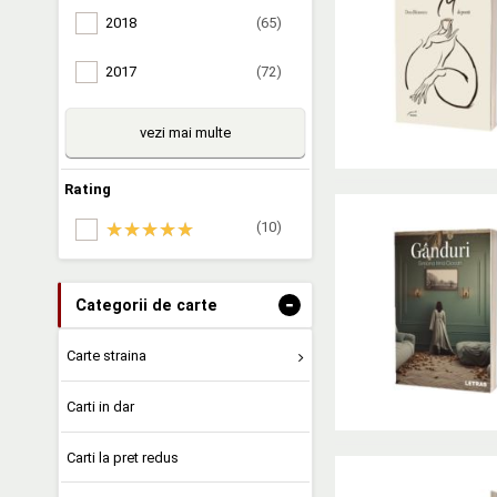
2018
(65)
2017
(72)
vezi mai multe
Rating
(10)
-
Categorii de carte
Carte straina
Carti in dar
Carti la pret redus