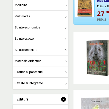
Isus Mi
Medicina
Editura
27
,30
Multimedia
PRP:
31,
Stiinte economice
Stiinte exacte
Stiinte umaniste
Materiale didactice
Birotica si papetarie
Reviste si integrame
-
Edituri