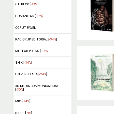
C.H.BECK [
-14%
]
HUMANITAS [
-16%
]
CORUT PAVEL
RAO GRUP EDITORIAL [
-34%
]
METEOR PRESS [
-14%
]
SHIK [
-34%
]
UNIVERSITARA [
-24%
]
3D MEDIA COMMUNICATIONS
[
-30%
]
MIX [
-24%
]
NICOL [
-9%
]