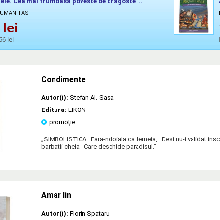
rele. Cea mai frumoasa poveste de dragoste ...
 HUMANITAS
lei
66 lei
Condimente
Autor(i):
Stefan Al.-Sasa
Editura:
EIKON
promoție
„SIMBOLISTICA Fara-ndoiala ca femeia, Desi nu-i validat inscri
barbatii cheia Care deschide paradisul.”
Amar lin
Autor(i):
Florin Spataru