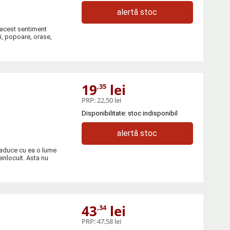
alertă stoc
 acest sentiment
ri, popoare, orase,
19
lei
,35
PRP:
22,50 lei
Disponibilitate: stoc indisponibil
alertă stoc
, aduce cu ea o lume
einlocuit. Asta nu
43
lei
,34
PRP:
47,58 lei