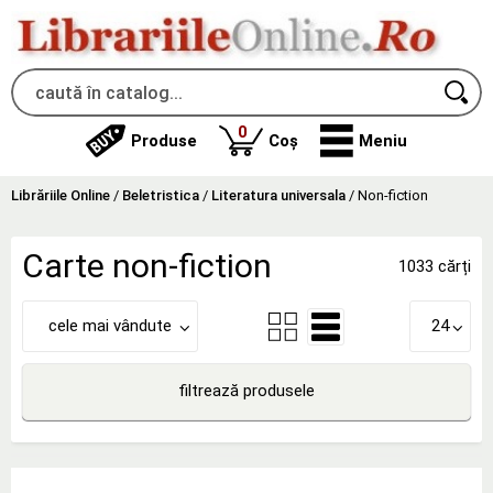
produse
0
Produse
Coș
Meniu
Librăriile Online
/
Beletristica
/
Literatura universala
/
Non-fiction
Carte non-fiction
1033 cărți
cele mai vândute
24
filtrează produsele