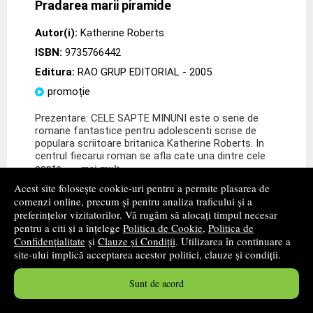
Pradarea marii piramide
Autor(i):
Katherine Roberts
ISBN:
9735766442
Editura:
RAO GRUP EDITORIAL
- 2005
promoție
Prezentare: CELE SAPTE MINUNI este o serie de
romane fantastice pentru adolescenti scrise de
populara scriitoare britanica Katherine Roberts. In
centrul fiecarui roman se afla cate una dintre cele
sapte
» ...mai mult
Acest site folosește cookie-uri pentru a permite plasarea de
18
lei
,55
comenzi online, precum și pentru analiza traficului și a
preferințelor vizitatorilor. Vă rugăm să alocați timpul necesar
PRP:
28,10 lei
pentru a citi și a înțelege
Politica de Cookie
,
Politica de
Disponibilitate: stoc indisponibil
Confidențialitate
și
Clauze și Condiții
. Utilizarea în continuare a
site-ului implică acceptarea acestor politici, clauze și condiții.
alertă stoc
Sunt de acord