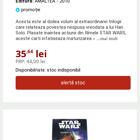
Editura:
AMALTEA
- 2010
promoție
Acesta este al doilea volum al extraordinarei trilogii
care relateaza povestea nespusa vreodata a lui Han
Solo. Plasate inaintea actiunii din filmele STAR WARS,
aceste carti infatiseaza maturizarea
» ...mai mult
35
lei
,64
PRP:
44,00 lei
Disponibilitate: stoc indisponibil
alertă stoc