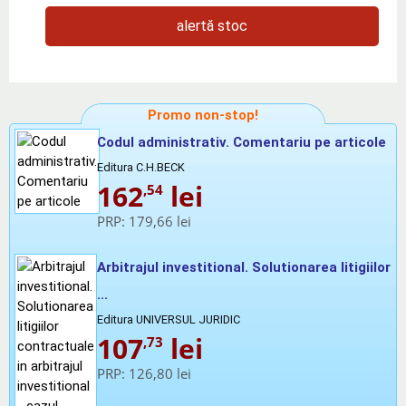
alertă stoc
Promo non-stop!
Codul administrativ. Comentariu pe articole
Editura C.H.BECK
162
lei
,54
PRP:
179,66 lei
Arbitrajul investitional. Solutionarea litigiilor
...
Editura UNIVERSUL JURIDIC
107
lei
,73
PRP:
126,80 lei