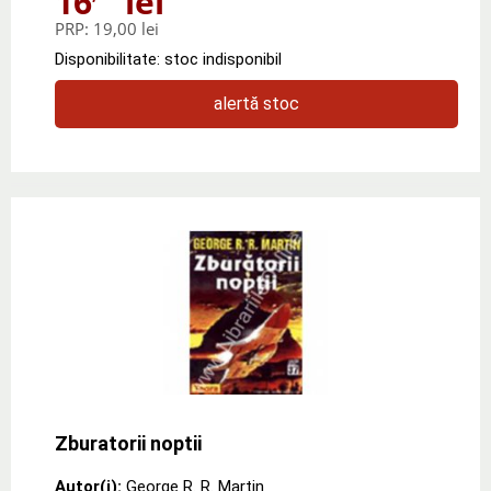
16
lei
PRP:
19,00 lei
Disponibilitate: stoc indisponibil
alertă stoc
Zburatorii noptii
Autor(i):
George R. R. Martin