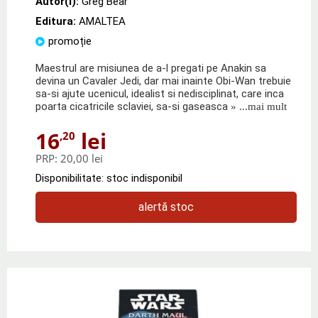
Autor(i):
Greg Bear
Editura:
AMALTEA
promoție
Maestrul are misiunea de a-l pregati pe Anakin sa
devina un Cavaler Jedi, dar mai inainte Obi-Wan trebuie
sa-si ajute ucenicul, idealist si nedisciplinat, care inca
poarta cicatricile sclaviei, sa-si gaseasca
» ...mai mult
16
lei
,20
PRP:
20,00 lei
Disponibilitate: stoc indisponibil
alertă stoc