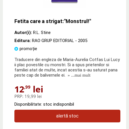
Fetita care a strigat:"Monstrul!"
Autor(i):
R.L. Stine
Editura:
RAO GRUP EDITORIAL
- 2005
promoție
Traducere din engleza de Maria-Aurelia Cotfas Lui Lucy
ii plac povestile cu monstri. Si a spus prietenilor si
familiei atat de multe, incat acestia s-au saturat pana
peste cap de balivernele ei.
» ...mai mult
12
lei
,99
PRP:
19,99 lei
Disponibilitate: stoc indisponibil
alertă stoc