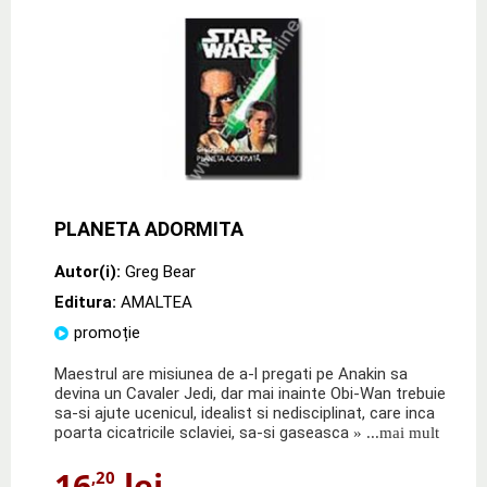
PLANETA ADORMITA
Autor(i):
Greg Bear
Editura:
AMALTEA
promoție
Maestrul are misiunea de a-l pregati pe Anakin sa
devina un Cavaler Jedi, dar mai inainte Obi-Wan trebuie
sa-si ajute ucenicul, idealist si nedisciplinat, care inca
poarta cicatricile sclaviei, sa-si gaseasca
» ...mai mult
16
lei
,20