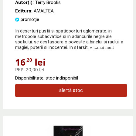
Autor(i):
Terry Brooks
Editura:
AMALTEA
promoție
In deserturi pustii si spatioporturi aglomerate. in
metropole subacvatice si in adancurile negre ale
spatiului. se desfasoara o poveste a binelui si raului, a
magiei, puterii si inocentei. In sfarsit,
» ...mai mult
16
lei
,20
PRP:
20,00 lei
Disponibilitate: stoc indisponibil
alertă stoc