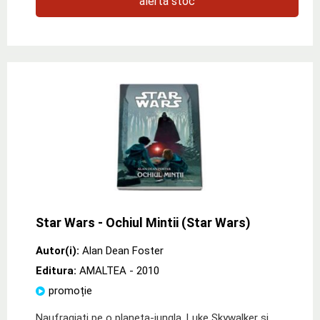
alertă stoc
Star Wars - Ochiul Mintii (Star Wars)
Autor(i):
Alan Dean Foster
Editura:
AMALTEA
- 2010
promoție
Naufragiati pe o planeta-jungla, Luke Skywalker si