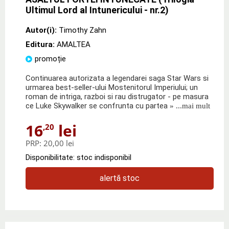
Ultimul Lord al Intunericului - nr.2)
Autor(i):
Timothy Zahn
Editura:
AMALTEA
promoție
Continuarea autorizata a legendarei saga Star Wars si
urmarea best-seller-ului Mostenitorul Imperiului; un
roman de intriga, razboi si rau distrugator - pe masura
ce Luke Skywalker se confrunta cu partea
» ...mai mult
16
lei
,20
PRP:
20,00 lei
Disponibilitate: stoc indisponibil
alertă stoc