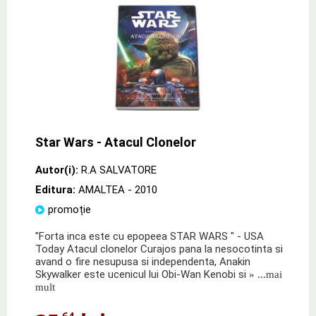
Star Wars - Atacul Clonelor
Autor(i):
R.A SALVATORE
Editura:
AMALTEA
- 2010
promoție
"Forta inca este cu epopeea STAR WARS " - USA
Today Atacul clonelor Curajos pana la nesocotinta si
avand o fire nesupusa si independenta, Anakin
Skywalker este ucenicul lui Obi-Wan Kenobi si
» ...mai
mult
,64