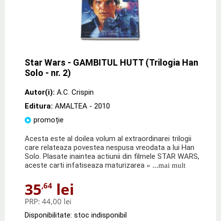
Star Wars - GAMBITUL HUTT (Trilogia Han
Solo - nr. 2)
Autor(i):
A.C. Crispin
Editura:
AMALTEA
- 2010
promoție
Acesta este al doilea volum al extraordinarei trilogii
care relateaza povestea nespusa vreodata a lui Han
Solo. Plasate inaintea actiunii din filmele STAR WARS,
aceste carti infatiseaza maturizarea
» ...mai mult
35
lei
,64
PRP:
44,00 lei
Disponibilitate: stoc indisponibil