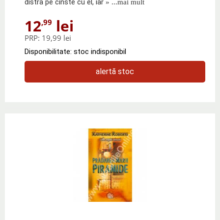
distra pe cinste cu el, iar
» ...mai mult
12
lei
,99
PRP:
19,99 lei
Disponibilitate: stoc indisponibil
alertă stoc