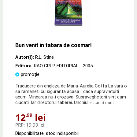
Bun venit in tabara de cosmar!
Autor(i):
R.L. Stine
Editura:
RAO GRUP EDITORIAL
- 2005
promoție
Traducere din engleza de Maria-Aurelia Cotfa La vara o
sa ramaneti cu siguranta acasa... daca supravietuiti
acum. Mincarea nu-i grozava. Supraveghetorii sint cam
ciudati. Iar directorul taberei, Unchiul
» ...mai mult
12
lei
,99
PRP:
19,99 lei
Disponibilitate: stoc indisponibil