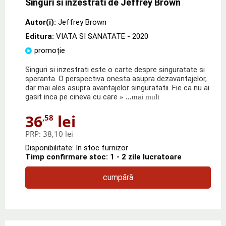
Singuri si inzestrati de Jeffrey Brown
Autor(i):
Jeffrey Brown
Editura:
VIATA SI SANATATE
- 2020
promoție
Singuri si inzestrati este o carte despre singuratate si
speranta. O perspectiva onesta asupra dezavantajelor,
dar mai ales asupra avantajelor singuratatii. Fie ca nu ai
gasit inca pe cineva cu care
» ...mai mult
36
lei
,58
PRP:
38,10 lei
Disponibilitate: In stoc furnizor
Timp confirmare stoc: 1 - 2 zile lucratoare
cumpără