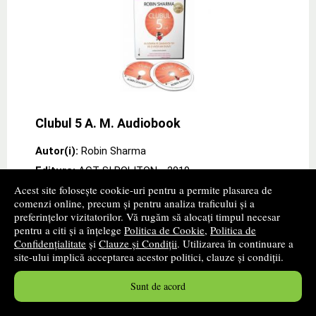
Clubul 5 A. M. Audiobook
Autor(i):
Robin Sharma
Editura:
ACT SI POLITON
- 2019
Acest site folosește cookie-uri pentru a permite plasarea de
promoție
comenzi online, precum și pentru analiza traficului și a
preferințelor vizitatorilor. Vă rugăm să alocați timpul necesar
Cartea autorului Robin Sharma „Clubul 5 A. M.
pentru a citi și a înțelege
Politica de Cookie
,
Politica de
Audiobook" de la editura ACT SI POLITON Clubul 5 a.
m.: Fii stapan pe dimineata ta! Fa-ti viata mai buna! /
Confidențialitate
și
Clauze și Condiții
. Utilizarea în continuare a
The 5 AM Club: Own Your Morning. Elevate Your
» ...mai
site-ului implică acceptarea acestor politici, clauze și condiții.
mult
Sunt de acord
70
lei
,72