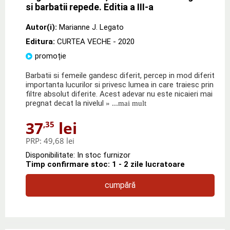
si barbatii repede. Editia a III-a
Autor(i):
Marianne J. Legato
Editura:
CURTEA VECHE
- 2020
promoție
Barbatii si femeile gandesc diferit, percep in mod diferit
importanta lucurilor si privesc lumea in care traiesc prin
filtre absolut diferite. Acest adevar nu este nicaieri mai
pregnat decat la nivelul
» ...mai mult
37
lei
,35
PRP:
49,68 lei
Disponibilitate: In stoc furnizor
Timp confirmare stoc: 1 - 2 zile lucratoare
cumpără