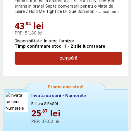
Editia a II-a" de la editura ACT SI POLITON Tine-ma
strans in brate! Sapte conversatii pentru o viata de
iubire / Hold Me Tight de Dr. Sue Johnson
» ...mai mult
43
lei
,84
PRP:
51,80 lei
Disponibilitate: In stoc furnizor
Timp confirmare stoc: 1 - 2 zile lucratoare
cumpără
Promo non-stop!
Invata sa scrii - Numerele
Editura GIRASOL
25
lei
,87
PRP:
37,00 lei