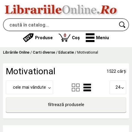
produse
0
Produse
Coș
Meniu
Librăriile Online
/
Carti diverse
/
Educatie
/
Motivational
Motivational
1522 cărți
cele mai vândute
24
filtrează produsele