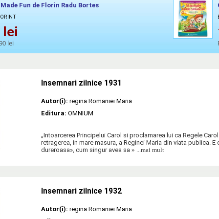
 Made Fun de Florin Radu Bortes
CORINT
lei
90 lei
Insemnari zilnice 1931
Autor(i):
regina Romaniei Maria
Editura:
OMNIUM
„Intoarcerea Principelui Carol si proclamarea lui ca Regele Carol 
retragerea, in mare masura, a Reginei Maria din viata publica. E
dureroasa», cum singur avea sa
» ...mai mult
Insemnari zilnice 1932
Autor(i):
regina Romaniei Maria