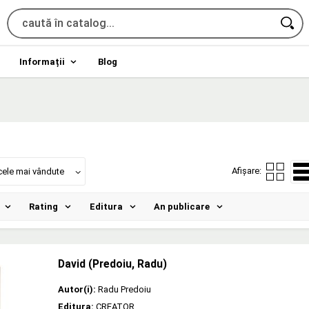
Informații
Blog
Afișare:
cele mai vândute
Rating
Editura
An publicare
David (Predoiu, Radu)
Autor(i):
Radu Predoiu
Editura:
CREATOR