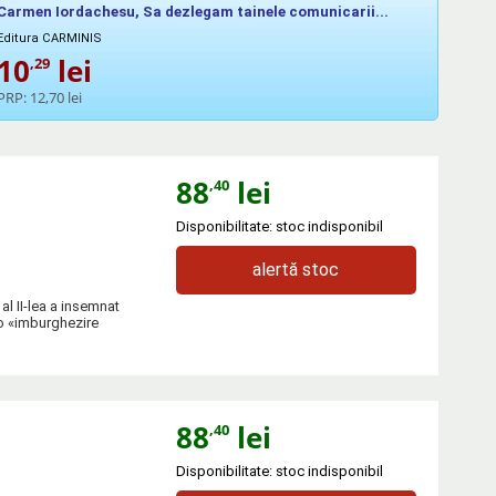
Carmen Iordachesu, Sa dezlegam tainele comunicarii...
Editura CARMINIS
10
lei
,29
PRP:
12,70 lei
88
lei
,40
Disponibilitate: stoc indisponibil
alertă stoc
al II-lea a insemnat
 o «imburghezire
88
lei
,40
Disponibilitate: stoc indisponibil