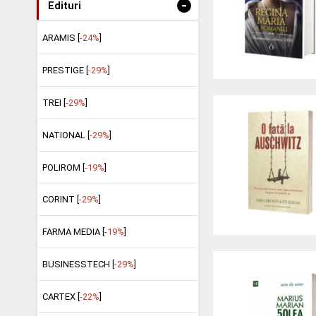
-
Edituri
ARAMIS [
-24%
]
PRESTIGE [
-29%
]
TREI [
-29%
]
NATIONAL [
-29%
]
POLIROM [
-19%
]
CORINT [
-29%
]
FARMA MEDIA [
-19%
]
BUSINESSTECH [
-29%
]
CARTEX [
-22%
]