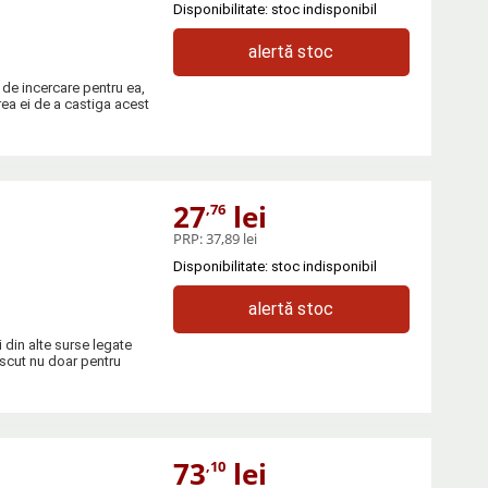
Disponibilitate: stoc indisponibil
alertă stoc
de incercare pentru ea,
rea ei de a castiga acest
27
lei
,76
PRP:
37,89 lei
Disponibilitate: stoc indisponibil
alertă stoc
 din alte surse legate
oscut nu doar pentru
73
lei
,10