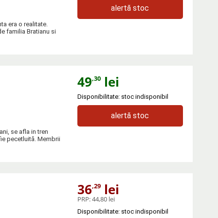
alertă stoc
ta era o realitate.
de familia Bratianu si
49
lei
,30
Disponibilitate: stoc indisponibil
alertă stoc
i, se afla in tren
fie pecetluită. Membrii
36
lei
,29
PRP:
44,80 lei
Disponibilitate: stoc indisponibil