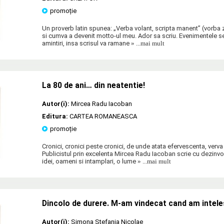
promoție
Un proverb latin spunea: „Verba volant, scripta manent” (vorba 
si cumva a devenit motto-ul meu. Ador sa scriu. Evenimentele se
amintiri, insa scrisul va ramane
» ...mai mult
La 80 de ani… din neatentie!
Autor(i):
Mircea Radu Iacoban
Editura:
CARTEA ROMANEASCA
promoție
Cronici, cronici peste cronici, de unde atata efervescenta, verv
Publicistul prin excelenta Mircea Radu Iacoban scrie cu dezinvo
idei, oameni si intamplari, o lume
» ...mai mult
Dincolo de durere. M-am vindecat cand am inteles
Autor(i):
Simona Stefania Nicolae