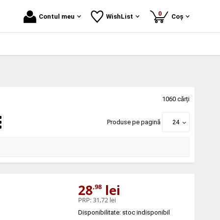
produse
0
Contul meu
WishList
Coș
1060 cărți
Produse pe pagină
24
28
lei
,98
PRP:
31,72 lei
Disponibilitate: stoc indisponibil