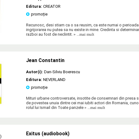
Editura:
CREATOR
promoție
Recunosc, desi stiam ca o sa reusim, ca este numai o perioada 
ingrijorarea nu putea sa nu existe in mine. Credinta si determina
razboi au fost de neclintit.
» ...mai mult
Jean Constantin
Autor(i):
Dan-Silviu Boerescu
Editura:
NEVERLAND
promoție
Mituri urbane controversate, insotite de consemnari din presa si
de povestea unuia dintre cei mai iubiti actori din Romania, cun
rolul lui Ismail din Toate panzele
» ...mai mult
Exitus (audiobook)