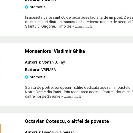
promoție
In aceasta carte sunt 60 de texte puse laolalta de un poet. De 
de anluminuri dintr-un manuscris bisericesc rusesc de secol al X
Sfantului Grigorie. Timp de
» ...mai mult
Monseniorul Vladimir Ghika
Autor(i):
Stefan J. Fay
Editura:
VREMEA
promoție
Schita de portret european Editie dedicata asezarii moastelor sa
Notre-Dame din Paris Prin reeditarea acestui Portret, dorim ca S
dintre noi pe 29 iunie
» ...mai mult
Octavian Cotescu, o altfel de poveste
Autor(i):
Dan-Silviu Boerescu