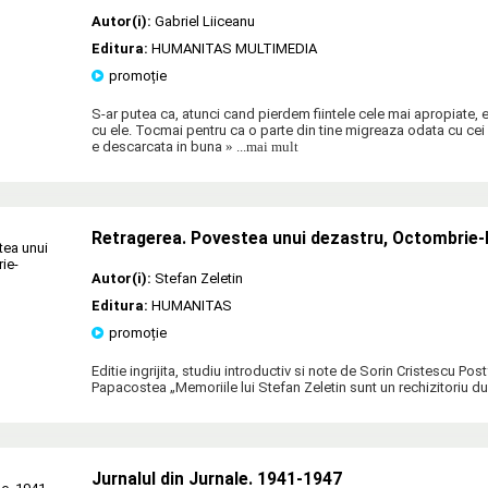
Autor(i):
Gabriel Liiceanu
Editura:
HUMANITAS MULTIMEDIA
promoție
S‑ar putea ca, atunci cand pierdem fiintele cele mai apropiate, e
cu ele. Tocmai pentru ca o parte din tine migreaza odata cu cei
e descarcata in buna
» ...mai mult
Retragerea. Povestea unui dezastru, Octombrie
Autor(i):
Stefan Zeletin
Editura:
HUMANITAS
promoție
Editie ingrijita, studiu introductiv si note de Sorin Cristescu Pos
Papacostea „Memoriile lui Stefan Zeletin sunt un rechizitoriu du
Jurnalul din Jurnale. 1941-1947