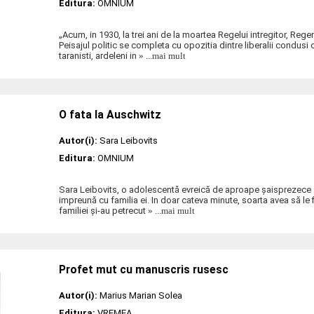
Editura:
OMNIUM
„Acum, in 1930, la trei ani de la moartea Regelui intregitor, Regen
Peisajul politic se completa cu opozitia dintre liberalii condusi 
taranisti, ardeleni in
» ...mai mult
O fata la Auschwitz
Autor(i):
Sara Leibovits
Editura:
OMNIUM
Sara Leibovits, o adolescentă evreică de aproape șaisprezece an
impreună cu familia ei. In doar cateva minute, soarta avea să le 
familiei și-au petrecut
» ...mai mult
Profet mut cu manuscris rusesc
Autor(i):
Marius Marian Solea
Editura:
VREMEA