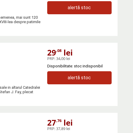
alertă stoc
asemenea, mai sunt 120
VIII-lea despre patimile
29
lei
,08
PRP:
34,00 lei
Disponibilitate: stoc indisponibil
alertă stoc
le in altarul Catedralei
tefan J. Fay, plecat
27
lei
,76
PRP:
37,89 lei