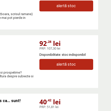
alertă stoc
zboara, scrisul ramane)
 mai pot pierde in
92
lei
,28
PRP:
107,30 lei
Disponibilitate: stoc indisponibil
alertă stoc
a si prospetime?
ltura despre subiecte si
40
lei
,42
 ca... sunt!
PRP:
51,81 lei