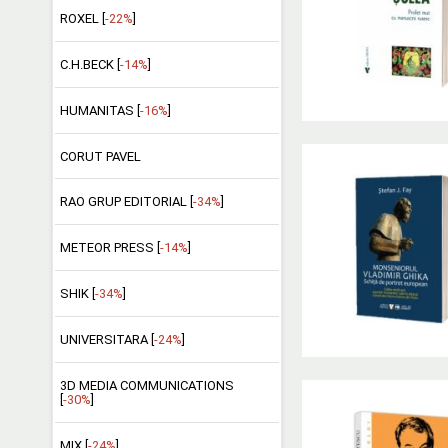
ROXEL [
-22%
]
C.H.BECK [
-14%
]
HUMANITAS [
-16%
]
CORUT PAVEL
RAO GRUP EDITORIAL [
-34%
]
METEOR PRESS [
-14%
]
SHIK [
-34%
]
UNIVERSITARA [
-24%
]
3D MEDIA COMMUNICATIONS
[
-30%
]
MIX [
-24%
]