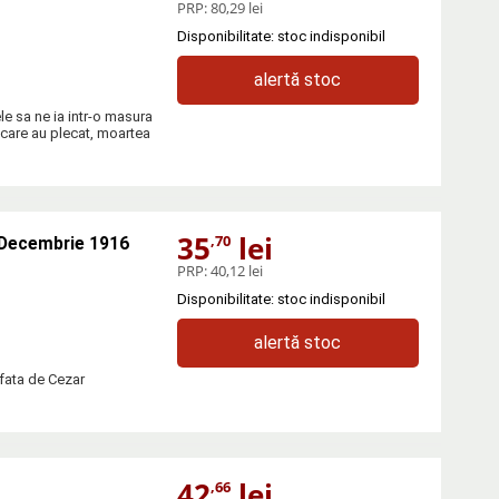
PRP:
80,29 lei
Disponibilitate: stoc indisponibil
alertă stoc
le sa ne ia intr‑o masura
 care au plecat, moartea
35
lei
,70
-Decembrie 1916
PRP:
40,12 lei
Disponibilitate: stoc indisponibil
alertă stoc
tfata de Cezar
42
lei
,66