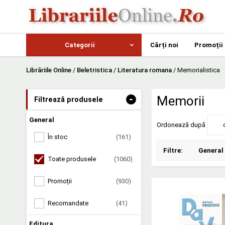
Categorii
Cărți noi
Promoții
Librăriile Online
/
Beletristica
/
Literatura romana
/
Memorialistica
-
Memorii
Filtrează produsele
General
Ordonează după
În stoc
(161)
Filtre:
General
Toate produsele
(1060)
Promoții
(930)
Recomandate
(41)
Editura