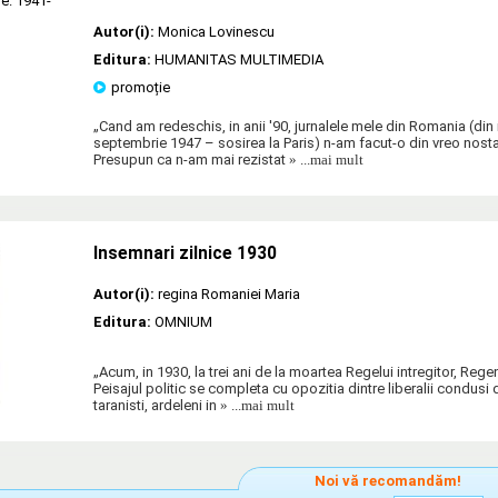
Autor(i):
Monica Lovinescu
Editura:
HUMANITAS MULTIMEDIA
promoție
„Cand am redeschis, in anii '90, jurnalele mele din Romania (din
septembrie 1947 – sosirea la Paris) n-am facut-o din vreo nosta
Presupun ca n-am mai rezistat
» ...mai mult
Insemnari zilnice 1930
Autor(i):
regina Romaniei Maria
Editura:
OMNIUM
„Acum, in 1930, la trei ani de la moartea Regelui intregitor, Regen
Peisajul politic se completa cu opozitia dintre liberalii condusi 
taranisti, ardeleni in
» ...mai mult
Noi vă recomandăm!