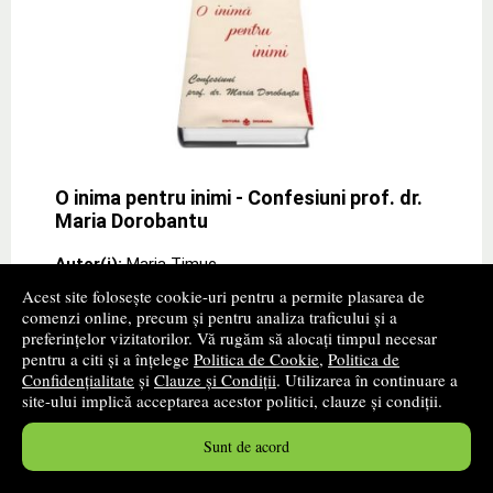
O inima pentru inimi - Confesiuni prof. dr.
Maria Dorobantu
Autor(i):
Maria Timuc
Editura:
DHARANA
- 2019
Acest site folosește cookie-uri pentru a permite plasarea de
comenzi online, precum și pentru analiza traficului și a
promoție
preferințelor vizitatorilor. Vă rugăm să alocați timpul necesar
pentru a citi și a înțelege
Politica de Cookie
,
Politica de
Cartea autorului Maria Timuc „O inima pentru inimi -
Confidențialitate
și
Clauze și Condiții
. Utilizarea în continuare a
Confesiuni prof. dr. Maria Dorobantu" de la editura
site-ului implică acceptarea acestor politici, clauze și condiții.
DHARANA ,, Luand in considerare valoarea publicatiilor
sale, ansamblul lucra-rilor Stiintifice,
» ...mai mult
Sunt de acord
35
lei
,40