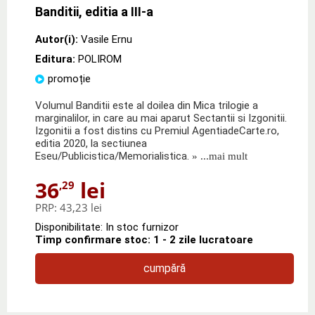
Banditii, editia a III-a
Autor(i):
Vasile Ernu
Editura:
POLIROM
promoție
Volumul Banditii este al doilea din Mica trilogie a
marginalilor, in care au mai aparut Sectantii si Izgonitii.
Izgonitii a fost distins cu Premiul AgentiadeCarte.ro,
editia 2020, la sectiunea
Eseu/Publicistica/Memorialistica.
» ...mai mult
36
lei
,29
PRP:
43,23 lei
Disponibilitate: In stoc furnizor
Timp confirmare stoc: 1 - 2 zile lucratoare
cumpără