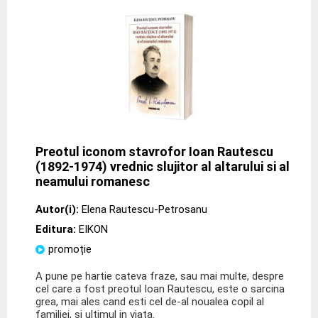
Preotul iconom stavrofor Ioan Rautescu
(1892-1974) vrednic slujitor al altarului si al
neamului romanesc
Autor(i):
Elena Rautescu-Petrosanu
Editura:
EIKON
promoție
A pune pe hartie cateva fraze, sau mai multe, despre
cel care a fost preotul Ioan Rautescu, este o sarcina
grea, mai ales cand esti cel de-al noualea copil al
familiei, si ultimul in viata.