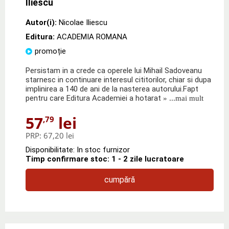
Iliescu
Autor(i):
Nicolae Iliescu
Editura:
ACADEMIA ROMANA
promoție
Persistam in a crede ca operele lui Mihail Sadoveanu
starnesc in continuare interesul cititorilor, chiar si dupa
implinirea a 140 de ani de la nasterea autorului.Fapt
pentru care Editura Academiei a hotarat
» ...mai mult
57
lei
,79
PRP:
67,20 lei
Disponibilitate: In stoc furnizor
Timp confirmare stoc: 1 - 2 zile lucratoare
cumpără