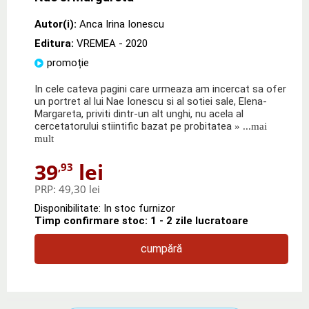
Autor(i):
Anca Irina Ionescu
Editura:
VREMEA
- 2020
promoție
In cele cateva pagini care urmeaza am incercat sa ofer
un portret al lui Nae Ionescu si al sotiei sale, Elena-
Margareta, priviti dintr-un alt unghi, nu acela al
cercetatorului stiintific bazat pe probitatea
» ...mai
mult
39
lei
,93
PRP:
49,30 lei
Disponibilitate: In stoc furnizor
Timp confirmare stoc: 1 - 2 zile lucratoare
cumpără