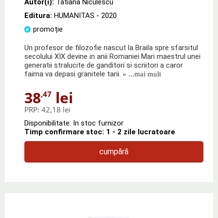
Autor(i):
Tatiana Niculescu
Editura:
HUMANITAS
- 2020
promoție
Un profesor de filozofie nascut la Braila spre sfarsitul
secolului XIX devine in anii Romaniei Mari maestrul unei
generatii stralucite de ganditori si scriitori a caror
faima va depasi granitele tarii.
» ...mai mult
38
lei
,47
PRP:
42,18 lei
Disponibilitate: In stoc furnizor
Timp confirmare stoc: 1 - 2 zile lucratoare
cumpără