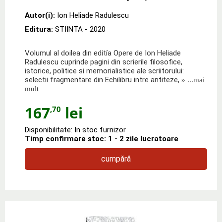
Autor(i):
Ion Heliade Radulescu
Editura:
STIINTA
- 2020
Volumul al doilea din editía Opere de Ion Heliade
Radulescu cuprinde pagini din scrierile filosofice,
istorice, politice si memorialistice ale scriitorului:
selectii fragmentare din Echilibru intre antiteze,
» ...mai
mult
167
lei
,70
Disponibilitate: In stoc furnizor
Timp confirmare stoc: 1 - 2 zile lucratoare
cumpără