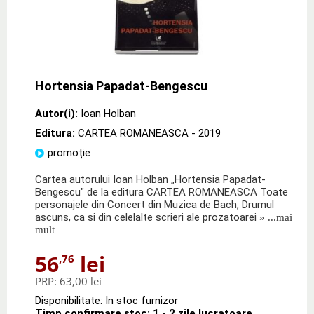
Hortensia Papadat-Bengescu
Autor(i):
Ioan Holban
Editura:
CARTEA ROMANEASCA
- 2019
promoție
Cartea autorului Ioan Holban „Hortensia Papadat-
Bengescu" de la editura CARTEA ROMANEASCA Toate
personajele din Concert din Muzica de Bach, Drumul
ascuns, ca si din celelalte scrieri ale prozatoarei
» ...mai
mult
56
lei
,76
PRP:
63,00 lei
Disponibilitate: In stoc furnizor
Timp confirmare stoc: 1 - 2 zile lucratoare