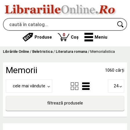
produse
0
Produse
Coș
Meniu
Librăriile Online
/
Beletristica
/
Literatura romana
/
Memorialistica
Memorii
1060 cărți
cele mai vândute
24
filtrează produsele