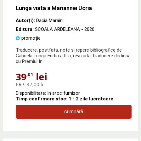
Lunga viata a Mariannei Ucria
Autor(i):
Dacia Maraini
Editura:
SCOALA ARDELEANA
- 2020
promoție
Traducere, postfata, note si repere bibliografice de
Gabriela Lungu Editia a II-a, revizuita Traducere distinsa
cu Premiul In
39
lei
,01
PRP:
47,00 lei
Disponibilitate: In stoc furnizor
Timp confirmare stoc: 1 - 2 zile lucratoare
cumpără