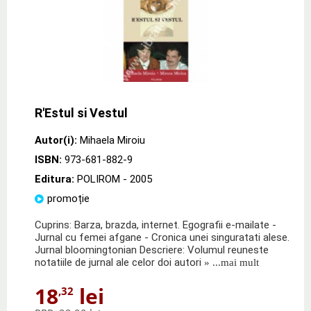
R'Estul si Vestul
Autor(i):
Mihaela Miroiu
ISBN:
973-681-882-9
Editura:
POLIROM
- 2005
promoție
Cuprins: Barza, brazda, internet. Egografii e-mailate -
Jurnal cu femei afgane - Cronica unei singuratati alese.
Jurnal bloomingtonian Descriere: Volumul reuneste
notatiile de jurnal ale celor doi autori
» ...mai mult
18
lei
,32