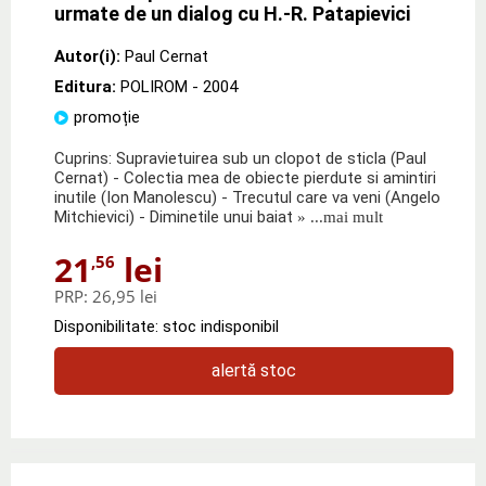
urmate de un dialog cu H.-R. Patapievici
Autor(i):
Paul Cernat
Editura:
POLIROM
- 2004
promoție
Cuprins: Supravietuirea sub un clopot de sticla (Paul
Cernat) - Colectia mea de obiecte pierdute si amintiri
inutile (Ion Manolescu) - Trecutul care va veni (Angelo
Mitchievici) - Diminetile unui baiat
» ...mai mult
21
lei
,56
PRP:
26,95 lei
Disponibilitate: stoc indisponibil
alertă stoc