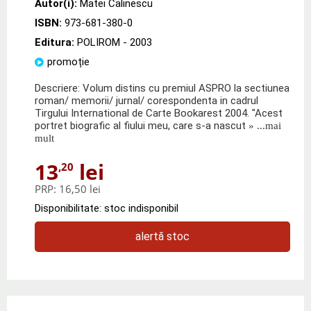
Autor(i):
Matei Calinescu
ISBN:
973-681-380-0
Editura:
POLIROM
- 2003
promoție
Descriere: Volum distins cu premiul ASPRO la sectiunea
roman/ memorii/ jurnal/ corespondenta in cadrul
Tirgului International de Carte Bookarest 2004. "Acest
portret biografic al fiului meu, care s-a nascut
» ...mai
mult
13
lei
,20
PRP:
16,50 lei
Disponibilitate: stoc indisponibil
alertă stoc