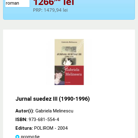
1266
lei
PRP:
1479,94 lei
Jurnal suedez III (1990-1996)
Autor(i):
Gabriela Melinescu
ISBN:
973-681-554-4
Editura:
POLIROM
- 2004
promoție