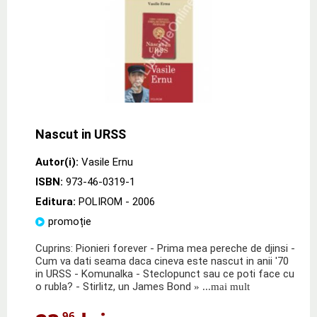
Nascut in URSS
Autor(i):
Vasile Ernu
ISBN:
973-46-0319-1
Editura:
POLIROM
- 2006
promoție
Cuprins: Pionieri forever - Prima mea pereche de djinsi -
Cum va dati seama daca cineva este nascut in anii '70
in URSS - Komunalka - Steclopunct sau ce poti face cu
o rubla? - Stirlitz, un James Bond
» ...mai mult
,96