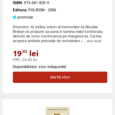
ISBN:
973-681-820-9
Editura:
POLIROM
- 2006
promoție
Descriere: Al treilea volum al memoriilor lui Nicolae
Breban isi propune sa puna in lumina exilul scriitorului,
dincolo de orice controversa pe marginea lui. Cartea
acopera ambele perioade de instrainare
» ...mai mult
19
lei
,92
PRP:
24,90 lei
Disponibilitate: stoc indisponibil
alertă stoc