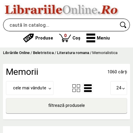
produse
0
Produse
Coș
Meniu
Librăriile Online
/
Beletristica
/
Literatura romana
/
Memorialistica
Memorii
1060 cărți
cele mai vândute
24
filtrează produsele