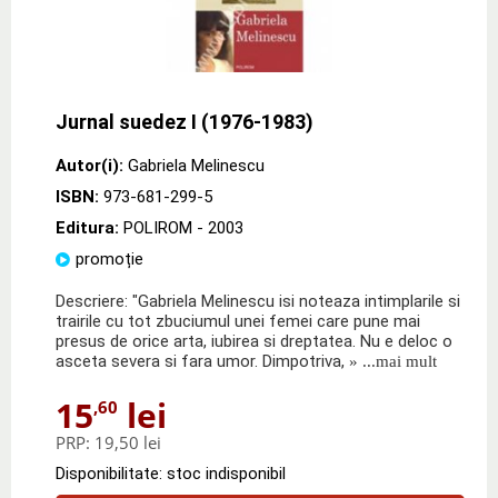
Jurnal suedez I (1976-1983)
Autor(i):
Gabriela Melinescu
ISBN:
973-681-299-5
Editura:
POLIROM
- 2003
promoție
Descriere: "Gabriela Melinescu isi noteaza intimplarile si
trairile cu tot zbuciumul unei femei care pune mai
presus de orice arta, iubirea si dreptatea. Nu e deloc o
asceta severa si fara umor. Dimpotriva,
» ...mai mult
15
lei
,60
PRP:
19,50 lei
Disponibilitate: stoc indisponibil