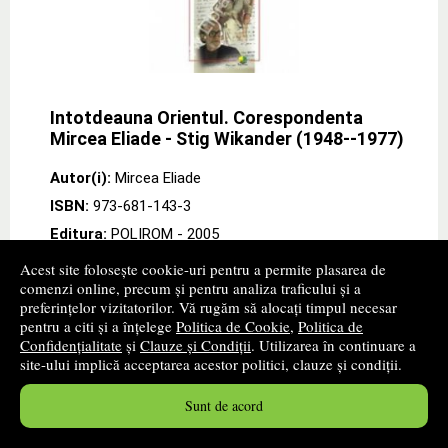
Intotdeauna Orientul. Corespondenta
Mircea Eliade - Stig Wikander (1948-­-1977)
Autor(i):
Mircea Eliade
ISBN:
973-681-143-3
Editura:
POLIROM
- 2005
promoție
Acest site folosește cookie-uri pentru a permite plasarea de
comenzi online, precum și pentru analiza traficului și a
Descriere: Editie, traducere, studiu introductiv si note
preferințelor vizitatorilor. Vă rugăm să alocați timpul necesar
de Mihaela Timus. Prefata de Giovanni Casadio.
pentru a citi și a înțelege
Politica de Cookie
,
Politica de
Postfata de Frantz Grenet. Un corpus epistolar
Confidențialitate
și
Clauze și Condiții
. Utilizarea în continuare a
deosebit de important pentru biografia
site-ului implică acceptarea acestor politici, clauze și condiții.
stiintifica
» ...mai mult
Sunt de acord
17
lei
,52
PRP:
21,90 lei