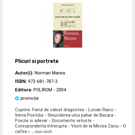
Plicuri si portrete
Autor(i):
Norman Manea
ISBN:
973-681-787-3
Editura:
POLIROM
- 2004
promoție
Cuprins: Fierul de calcat dragostea - Lucian Raicu -
Inima Poetului - Sinuciderea unui pahar de Bacara -
Poezie si adevar - Documente vetuste -
Corespondenta intrerupta - Vesti de la Mircea Zaciu - O
cafea
» ...mai mult