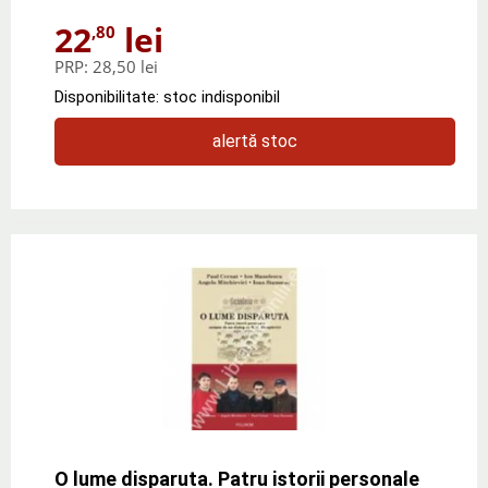
22
lei
,80
PRP:
28,50 lei
Disponibilitate: stoc indisponibil
alertă stoc
O lume disparuta. Patru istorii personale