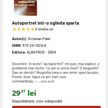
Autoportret intr-o oglinda sparta
3
review-uri
Autor(i):
Octavian Paler
ISBN:
973-24-1024-8
Editura:
ALBATROS
- 2004
Descriere: In acest "autoportret" imi pun, mai explicit, o
problema mai veche. Ce am in urma mea? O biografie?
Sau un destin? Biografia mea n-are nimic spectaculos.
Poate, doar fapul ca am trait usor
somnambulic,
» ...mai mult
29
lei
,97
Disponibilitate: stoc indisponibil