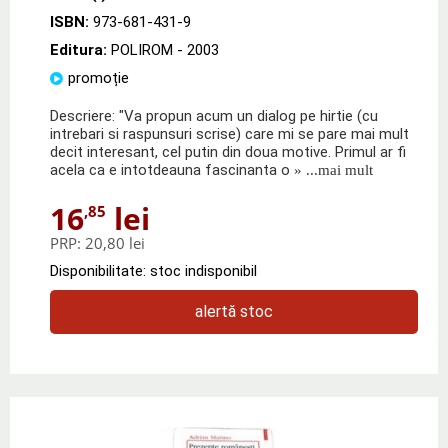
ISBN:
973-681-431-9
Editura:
POLIROM
- 2003
promoție
Descriere: "Va propun acum un dialog pe hirtie (cu
intrebari si raspunsuri scrise) care mi se pare mai mult
decit interesant, cel putin din doua motive. Primul ar fi
acela ca e intotdeauna fascinanta o
» ...mai mult
16
lei
,85
PRP:
20,80 lei
Disponibilitate: stoc indisponibil
alertă stoc