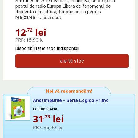
Stefanescu este cea care, in anii '80, se ocupa la
postul de radio Europa Libera de fenomenul de
disidenta din cultura, functie ce i-a permis
realizarea
» ...mai mult
12
lei
,72
PRP:
15,90 lei
Disponibilitate: stoc indisponibil
alertă stoc
Noi vă recomandăm!
Anotimpurile - Seria Logico Primo
Editura DIANA
31
lei
,73
PRP:
36,90 lei