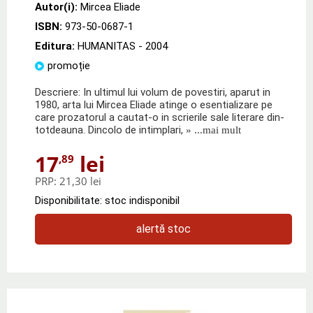
Autor(i):
Mircea Eliade
ISBN:
973-50-0687-1
Editura:
HUMANITAS
- 2004
promoție
Descriere: In ultimul lui volum de povestiri, aparut in
1980, arta lui Mircea Eliade atinge o esentializare pe
care prozatorul a cautat-o in scrierile sale literare din-
totdeauna. Dincolo de intimplari,
» ...mai mult
17
lei
,89
PRP:
21,30 lei
Disponibilitate: stoc indisponibil
alertă stoc