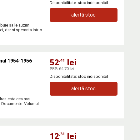
Disponibilitate: stoc indisponibil
alertă stoc
rebuie sa le auzim
, dar si speranta intr-o
52
lei
,41
rnal 1954-1956
PRP:
64,70 lei
Disponibilitate: stoc indisponibil
alertă stoc
drea este cea mai
dei, Documente. Volumul
12
lei
,31