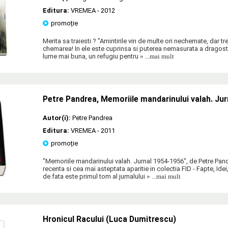
Editura:
VREMEA
- 2012
promoție
Merita sa traiesti ? "Amintirile vin de multe ori nechemate, dar t
chemarea! In ele este cuprinsa si puterea nemasurata a dragostei
lume mai buna, un refugiu pentru
» ...mai mult
Petre Pandrea, Memoriile mandarinului valah. Ju
Autor(i):
Petre Pandrea
Editura:
VREMEA
- 2011
promoție
"Memoriile mandarinului valah. Jurnal 1954-1956", de Petre Pan
recenta si cea mai asteptata aparitie in colectia FID - Fapte, I
de fata este primul tom al jurnalului
» ...mai mult
Hronicul Racului (Luca Dumitrescu)