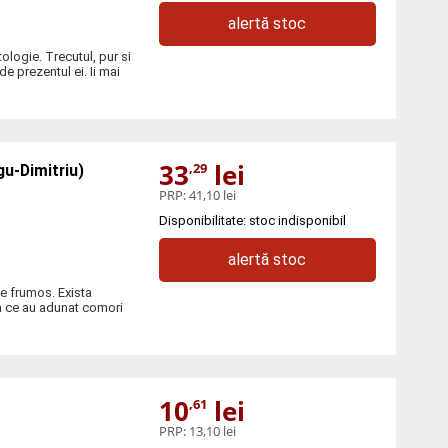
alertă stoc
ologie. Trecutul, pur si
e prezentul ei. Ii mai
33
lei
,29
gu-Dimitriu)
PRP:
41,10 lei
Disponibilitate: stoc indisponibil
alertă stoc
de frumos. Exista
pa ce au adunat comori
10
lei
,61
PRP:
13,10 lei