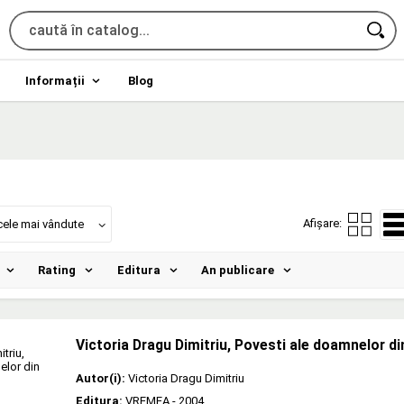
Informații
Blog
Afișare:
cele mai vândute
Rating
Editura
An publicare
Victoria Dragu Dimitriu, Povesti ale doamnelor di
Autor(i):
Victoria Dragu Dimitriu
Editura:
VREMEA
- 2004