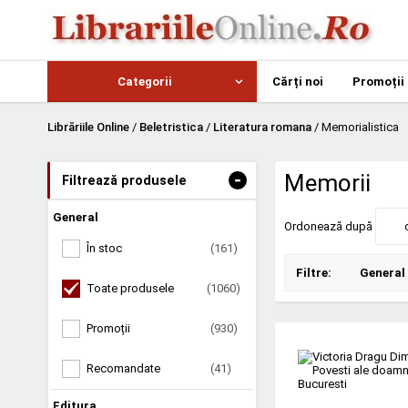
Categorii
Cărți noi
Promoții
Librăriile Online
/
Beletristica
/
Literatura romana
/
Memorialistica
-
Memorii
Filtrează produsele
General
Ordonează după
În stoc
(161)
Filtre:
General
Toate produsele
(1060)
Promoții
(930)
Recomandate
(41)
Editura