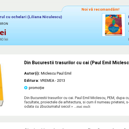
Noi vă recomandăm!
rul cu ochelari (Liliana Niculescu)
MIRON
ei
40 lei
Din Bucurestii trasurilor cu cai (Paul Emil Micles
Autor(i):
Miclescu Paul Emil
Editura:
VREMEA
- 2013
promoție
Din Bucurestii trasurilor cu cai. Paul Emil Miclescu, PEM, dupa c
facultate, proiectele de arhitectura, si cum il numeau prietenii, 
odata cu zbuciumatul secol
» ...mai mult