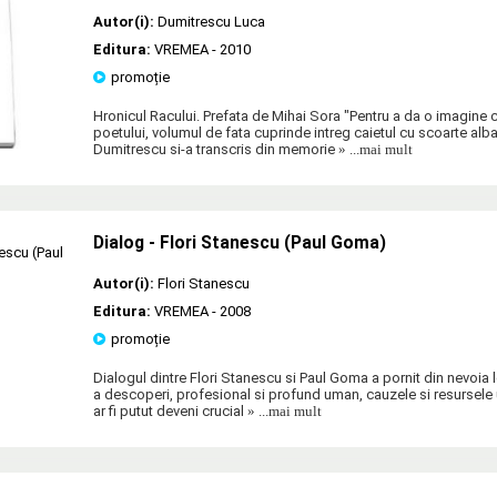
Autor(i):
Dumitrescu Luca
Editura:
VREMEA
- 2010
promoție
Hronicul Racului. Prefata de Mihai Sora "Pentru a da o imagine 
poetului, volumul de fata cuprinde intreg caietul cu scoarte alba
Dumitrescu si-a transcris din memorie
» ...mai mult
Dialog - Flori Stanescu (Paul Goma)
Autor(i):
Flori Stanescu
Editura:
VREMEA
- 2008
promoție
Dialogul dintre Flori Stanescu si Paul Goma a pornit din nevoia l
a descoperi, profesional si profund uman, cauzele si resursel
ar fi putut deveni crucial
» ...mai mult