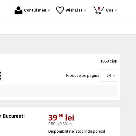
produse
0
Contul meu
WishList
Coș
1060 cărți
Produse pe pagină
24
39
lei
,93
n Bucuresti
PRP:
49,30 lei
Disponibilitate: stoc indisponibil