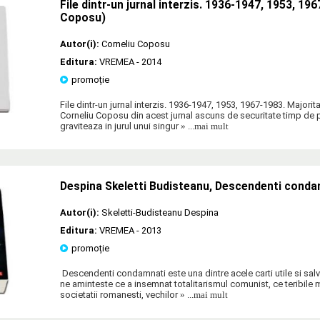
File dintr-un jurnal interzis. 1936-1947, 1953, 19
Coposu)
Autor(i):
Corneliu Coposu
Editura:
VREMEA
- 2014
promoție
File dintr-un jurnal interzis. 1936-1947, 1953, 1967-1983. Majorit
Corneliu Coposu din acest jurnal ascuns de securitate timp de 
graviteaza in jurul unui singur
» ...mai mult
Despina Skeletti Budisteanu, Descendenti conda
Autor(i):
Skeletti-Budisteanu Despina
Editura:
VREMEA
- 2013
promoție
Descendenti condamnati este una dintre acele carti utile si salv
ne aminteste ce a insemnat totalitarismul comunist, ce teribile m
societatii romanesti, vechilor
» ...mai mult