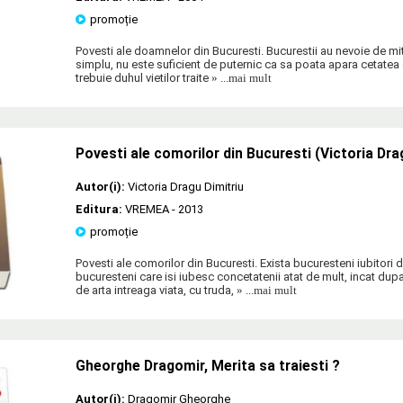
promoție
Povesti ale doamnelor din Bucuresti. Bucurestii au nevoie de mit
simplu, nu este suficient de puternic ca sa poata apara cetatea d
trebuie duhul vietilor traite
» ...mai mult
Povesti ale comorilor din Bucuresti (Victoria Dra
Autor(i):
Victoria Dragu Dimitriu
Editura:
VREMEA
- 2013
promoție
Povesti ale comorilor din Bucuresti. Exista bucuresteni iubitori 
bucuresteni care isi iubesc concetatenii atat de mult, incat du
de arta intreaga viata, cu truda,
» ...mai mult
Gheorghe Dragomir, Merita sa traiesti ?
Autor(i):
Dragomir Gheorghe