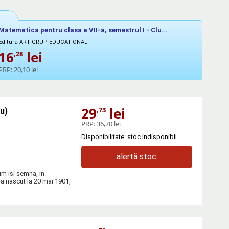
Matematica pentru clasa a VII-a, semestrul I - Clu...
Editura ART GRUP EDUCATIONAL
16
lei
,28
PRP:
20,10 lei
29
lei
,73
cu)
PRP:
36,70 lei
Disponibilitate: stoc indisponibil
alertă stoc
um isi semna, in
s-a nascut la 20 mai 1901,