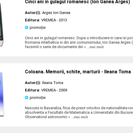
Cinci ani in gulagul romanesc (Ion Ganea Arges)
Autor(i):
Arges Ion Ganea
Editura:
VREMEA
- 2013
promoție
Cinci ani in gulagul romanesc. Dupa o introducere in care isi po
Romania interbelica si din anii comunismului, Ion Ganea Arges (n
facsimil o serie de documente din
» ...mai mult
Coloana. Memorii, schite, marturii - Ileana Toma
Autor(i):
Ileana Toma
Editura:
VREMEA
- 2009
promoție
Nascuta in Basarabia, fiica de preot ortodox de nationalitate 
absolventa a Facultatii de Matematica a Universitatii din Bucuresti
Observatorul astronomic
» ...mai mult