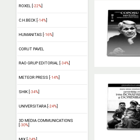
ROXEL [
-22%
]
C.H.BECK [
-14%
]
HUMANITAS [
-16%
]
CORUT PAVEL
RAO GRUP EDITORIAL [
-34%
]
METEOR PRESS [
-14%
]
SHIK [
-34%
]
UNIVERSITARA [
-24%
]
3D MEDIA COMMUNICATIONS
[
-30%
]
MIX [
-24%
]