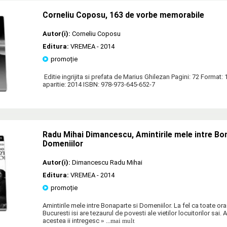
Corneliu Coposu, 163 de vorbe memorabile
Autor(i):
Corneliu Coposu
Editura:
VREMEA
- 2014
promoție
Editie ingrijita si prefata de Marius Ghilezan Pagini: 72 Format:
aparitie: 2014 ISBN: 978-973-645-652-7
Radu Mihai Dimancescu, Amintirile mele intre Bo
Domeniilor
Autor(i):
Dimancescu Radu Mihai
Editura:
VREMEA
- 2014
promoție
Amintirile mele intre Bonaparte si Domeniilor. La fel ca toate ora
Bucuresti isi are tezaurul de povesti ale vietilor locuitorilor sai. 
acestea ii intregesc
» ...mai mult