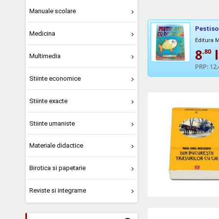
Manuale scolare
Pestiso
Medicina
Editura 
8
l
,80
Multimedia
PRP:
12,
Stiinte economice
Stiinte exacte
Stiinte umaniste
Materiale didactice
Birotica si papetarie
Reviste si integrame