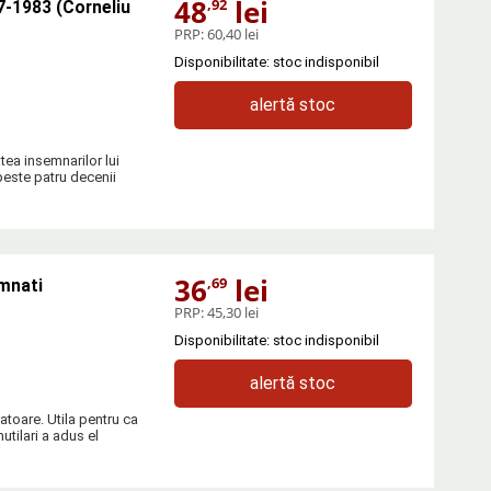
48
lei
,92
67-1983 (Corneliu
PRP:
60,40 lei
Disponibilitate: stoc indisponibil
alertă stoc
atea insemnarilor lui
peste patru decenii
36
lei
,69
mnati
PRP:
45,30 lei
Disponibilitate: stoc indisponibil
alertă stoc
atoare. Utila pentru ca
utilari a adus el