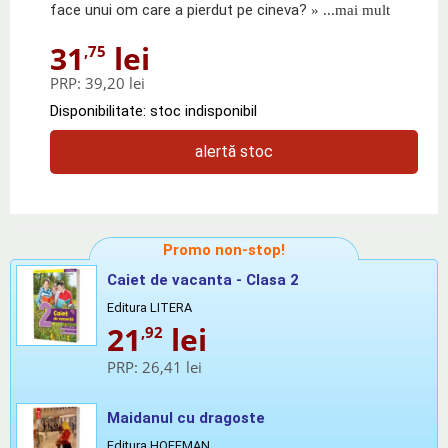
face unui om care a pierdut pe cineva?
» ...mai mult
31
lei
,75
PRP:
39,20 lei
Disponibilitate: stoc indisponibil
alertă stoc
Promo non-stop!
Caiet de vacanta - Clasa 2
Editura LITERA
21
lei
,92
PRP:
26,41 lei
Maidanul cu dragoste
Editura HOFFMAN