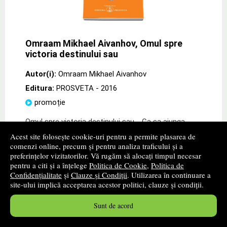
Omraam Mikhael Aivanhov, Omul spre
victoria destinului sau
Autor(i):
Omraam Mikhael Aivanhov
Editura:
PROSVETA
- 2016
promoție
Omul spre victoria destinului sau. Ca sa ajunga
stapanul propriului destin, omul trebuie sa inteleaga ca
Acest site folosește cookie-uri pentru a permite plasarea de
legile care guverneaza viata sa fizica, psihica si
comenzi online, precum și pentru analiza traficului și a
spirituala sunt analoge cu legile
preferințelor vizitatorilor. Vă rugăm să alocați timpul necesar
pentru a citi și a înțelege
Politica de Cookie
,
Politica de
18
lei
,23
Confidențialitate
și
Clauze și Condiții
. Utilizarea în continuare a
site-ului implică acceptarea acestor politici, clauze și condiții.
PRP:
21,20 lei
Disponibilitate: stoc indisponibil
Sunt de acord
alertă stoc