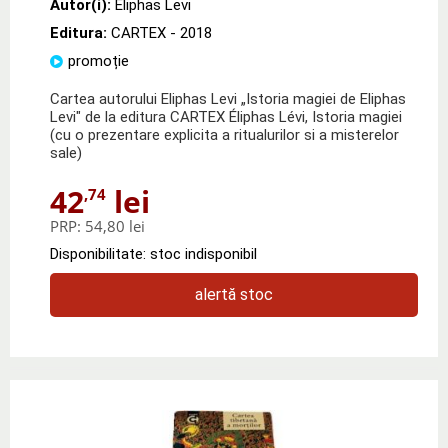
Autor(i):
Eliphas Levi
Editura:
CARTEX
- 2018
promoție
Cartea autorului Eliphas Levi „Istoria magiei de Eliphas
Levi" de la editura CARTEX Éliphas Lévi, Istoria magiei
(cu o prezentare explicita a ritualurilor si a misterelor
sale)
42
lei
,74
PRP:
54,80 lei
Disponibilitate: stoc indisponibil
alertă stoc