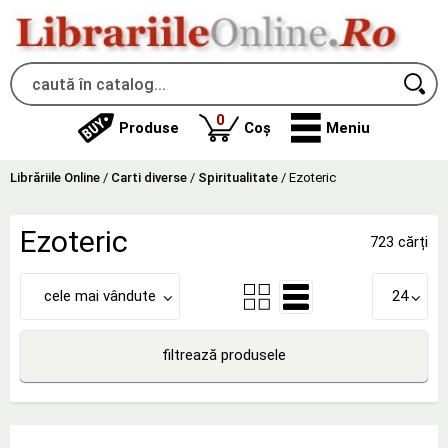
produse
0
Produse
Coș
Meniu
Librăriile Online
/
Carti diverse
/
Spiritualitate
/
Ezoteric
Ezoteric
723 cărți
cele mai vândute
24
filtrează produsele