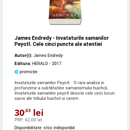
James Endredy - Invataturile samanilor
Peyotl. Cele cinci puncte ale atentiei
Autor(i):
James Endredy
Editura:
HERALD
- 2017
promoție
Invataturile samanilor Peyotl. O rara analiza in
profunzime a subtilitatilor samanismului huichol,
Invataturile samanilor peyotl descrie cele cinci locuri
sacre ale tribului huichol si cerem
30
lei
,63
PRP:
42,00 lei
Disponibilitate: stoc indisponibil