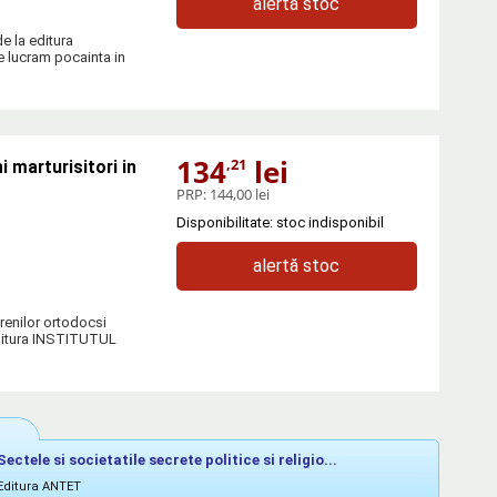
alertă stoc
de la editura
e lucram pocainta in
134
lei
,21
i marturisitori in
PRP:
144,00 lei
Disponibilitate: stoc indisponibil
alertă stoc
irenilor ortodocsi
editura INSTITUTUL
Sectele si societatile secrete politice si religio...
Editura ANTET