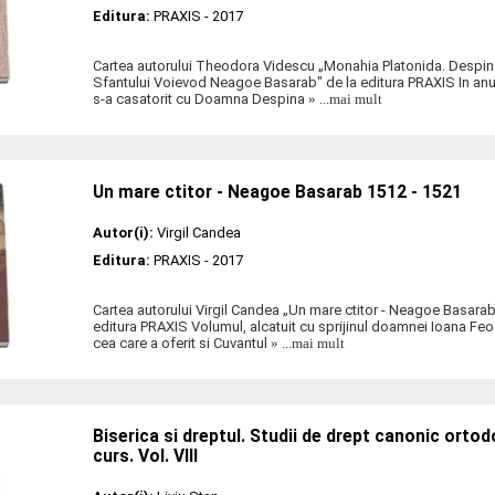
Editura:
PRAXIS
- 2017
Cartea autorului Theodora Videscu „Monahia Platonida. Despin
Sfantului Voievod Neagoe Basarab" de la editura PRAXIS In an
s-a casatorit cu Doamna Despina
» ...mai mult
Un mare ctitor - Neagoe Basarab 1512 - 1521
Autor(i):
Virgil Candea
Editura:
PRAXIS
- 2017
Cartea autorului Virgil Candea „Un mare ctitor - Neagoe Basarab
editura PRAXIS Volumul, alcatuit cu sprijinul doamnei Ioana Feod
cea care a oferit si Cuvantul
» ...mai mult
Biserica si dreptul. Studii de drept canonic orto
curs. Vol. VIII