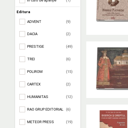
În curs de apariție
(1)
Editura
ADVENT
(9)
DACIA
(2)
PRESTIGE
(49)
TREI
(6)
POLIROM
(15)
CARTEX
(2)
HUMANITAS
(12)
RAO GRUP EDITORIAL
(6)
METEOR PRESS
(19)