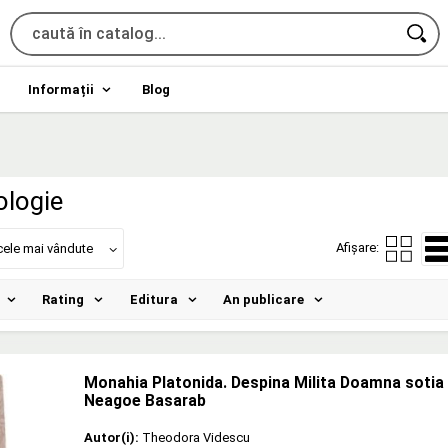
Informații
Blog
ologie
Afișare:
cele mai vândute
Rating
Editura
An publicare
Monahia Platonida. Despina Milita Doamna sotia
Neagoe Basarab
Autor(i):
Theodora Videscu