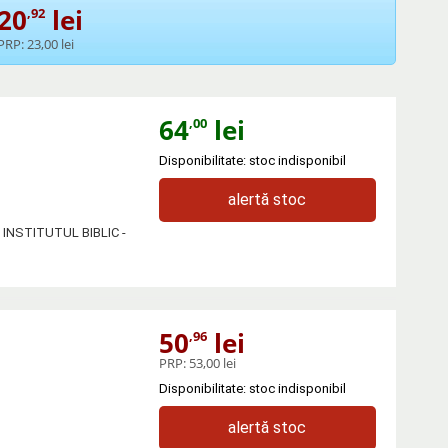
20
lei
,92
PRP:
23,00 lei
64
lei
,00
Disponibilitate: stoc indisponibil
alertă stoc
ra INSTITUTUL BIBLIC -
50
lei
,96
PRP:
53,00 lei
Disponibilitate: stoc indisponibil
alertă stoc