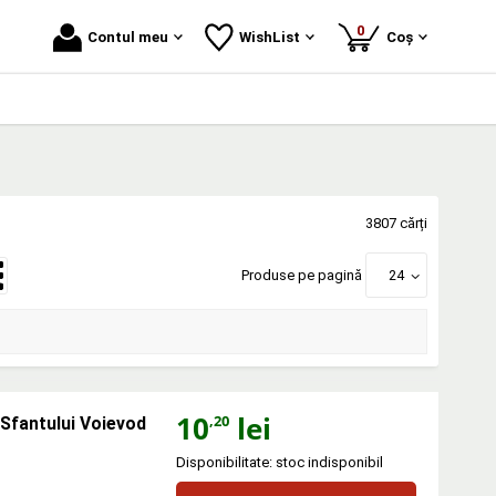
produse
0
Contul meu
WishList
Coș
3807 cărți
Produse pe pagină
24
10
lei
,20
 Sfantului Voievod
Disponibilitate: stoc indisponibil