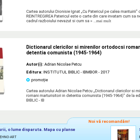
Cartea autorului Dionisie Ignat „Cu Patericul pe calea mantuirii" 
REINTREGIREA Patericul este o carte din care invatam cum sa n
cadrul razboiului nevazut si cum sa
» ...mai mult
Dictionarul clericilor si mirenilor ortodocsi roman
detentia comunista (1945-1964)
Autor(i):
Adrian Nicolae Petcu
Editura:
INSTITUTUL BIBLIC - IBMBOR
- 2017
promoție
Cartea autorului Adrian Nicolae Petcu „Dictionarul clericilor si m
romani marturisitori in detentia comunista (1945-1964)" de la 
BIBLIC - IB
Noi vă recomandăm!
rii, o lume disparuta. Mapa cu planse
TEHNO-ART