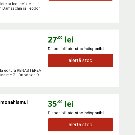
intelor Icoane" de la
Ioan Damaschin si Teodor
27
lei
,00
Disponibilitate: stoc indisponibil
alertă stoc
de la editura RENASTEREA
nainte 7 I. Ortodoxia 9
35
lei
,90
in monahismul
Disponibilitate: stoc indisponibil
alertă stoc