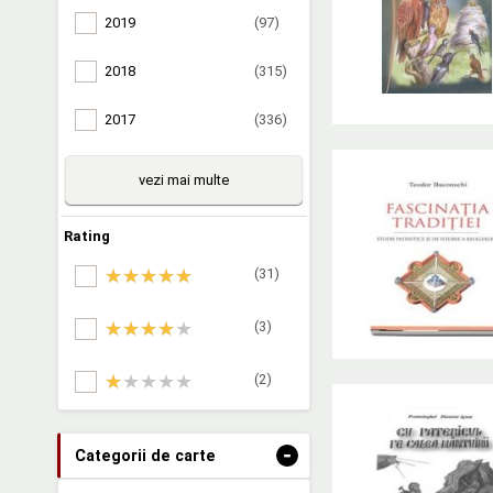
2019
(97)
2018
(315)
2017
(336)
vezi mai multe
Rating
(31)
(3)
(2)
-
Categorii de carte