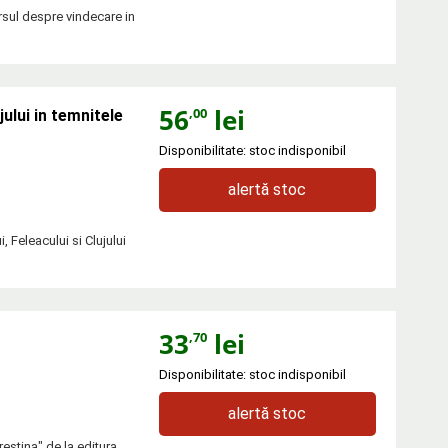
rsul despre vindecare in
56
lei
,00
jului in temnitele
Disponibilitate: stoc indisponibil
alertă stoc
 Feleacului si Clujului
33
lei
,70
Disponibilitate: stoc indisponibil
alertă stoc
restina" de la editura