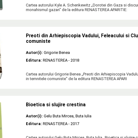
Cartea autorului Kyle A. Schenkewitz „Dorotei din Gaza si discu
monahismul gazan" de la editura RENASTEREA APARITIE:
Preoti din Arhiepiscopia Vadului, Feleacului si Clu
comuniste
Autor(i):
Grigorie Benea
Editura:
RENASTEREA
- 2018
Cartea autorului Grigorie Benea „Preoti din Arhiepiscopia Vadului,
in temnitele comuniste" de la editura RENASTEREA APARI
Bioetica si slujire crestina
Autor(i):
Gelu Buta Mircea
,
Buta Iulia
Editura:
RENASTEREA
- 2017
Cartea autorului Gelu Buta Mircea, Buta Iulia „Bioetica si slujire c