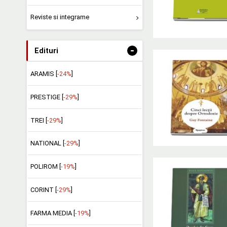
Reviste si integrame
-
Edituri
ARAMIS [
-24%
]
PRESTIGE [
-29%
]
TREI [
-29%
]
NATIONAL [
-29%
]
POLIROM [
-19%
]
CORINT [
-29%
]
FARMA MEDIA [
-19%
]