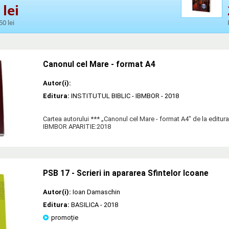
lei
50 lei
Canonul cel Mare - format A4
Autor(i):
Editura:
INSTITUTUL BIBLIC - IBMBOR
- 2018
Cartea autorului *** „Canonul cel Mare - format A4" de la editu
IBMBOR APARITIE:2018
PSB 17 - Scrieri in apararea Sfintelor Icoane
Autor(i):
Ioan Damaschin
Editura:
BASILICA
- 2018
promoție