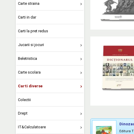
Carte straina
Carti in dar
Carti la pret redus
Jucarii si jocuri
Beletristica
Carte scolara
Carti diverse
Colectii
Drept
Dinozau
IT&Calculatoare
Editura 