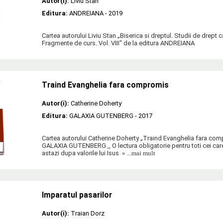
Autor(i):
Liviu Stan
Editura:
ANDREIANA
- 2019
Cartea autorului Liviu Stan „Biserica si dreptul. Studii de drept
Fragmente de curs. Vol. VIII" de la editura ANDREIANA
Traind Evanghelia fara compromis
Autor(i):
Catherine Doherty
Editura:
GALAXIA GUTENBERG
- 2017
Cartea autorului Catherine Doherty „Traind Evanghelia fara com
GALAXIA GUTENBERG ,, O lectura obligatorie pentru toti cei car
astazi dupa valorile lui Isus
» ...mai mult
Imparatul pasarilor
Autor(i):
Traian Dorz