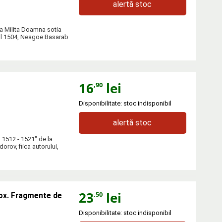
alertă stoc
a Milita Doamna sotia
ul 1504, Neagoe Basarab
16
lei
,90
Disponibilitate: stoc indisponibil
alertă stoc
 1512 - 1521" de la
orov, fiica autorului,
23
lei
,50
dox. Fragmente de
Disponibilitate: stoc indisponibil