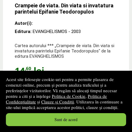
Crampeie de viata. Din viata si invatatura
parintelui Epifanie Teodoropulos
Autor(i):
Editura:
EVANGHELISMOS
- 2003
Cartea autorului *** „Crampeie de viata. Din viata si
invatatura parintelui Epifanie Teodoropulos" de la
editura EVANGHELISMOS
14
lei
,60
Acest site folosește cookie-uri pentru a permite plasarea de
Disponibilitate: stoc indisponibil
comenzi online, precum și pentru analiza traficului și a
preferințelor vizitatorilor. Vă rugăm să alocați timpul necesar
alertă stoc
pentru a citi și a înțelege
Politica de Cookie
,
Politica de
Confidențialitate
și
Clauze și Condiții
. Utilizarea în continuare a
site-ului implică acceptarea acestor politici, clauze și condiții.
Sunt de acord