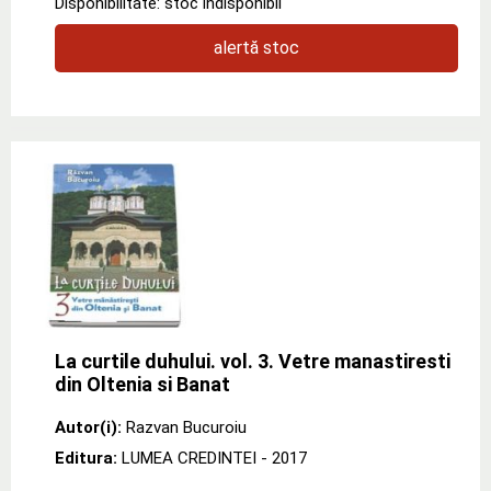
Disponibilitate: stoc indisponibil
alertă stoc
La curtile duhului. vol. 3. Vetre manastiresti
din Oltenia si Banat
Autor(i):
Razvan Bucuroiu
Editura:
LUMEA CREDINTEI
- 2017