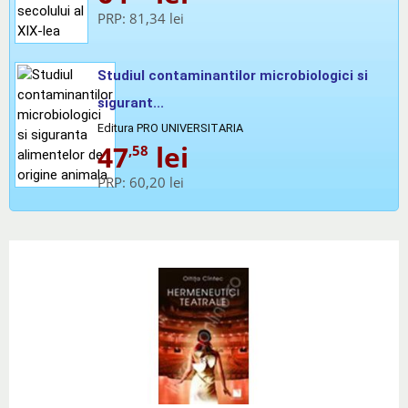
PRP:
81,34 lei
Studiul contaminantilor microbiologici si
sigurant...
Editura PRO UNIVERSITARIA
47
lei
,58
PRP:
60,20 lei