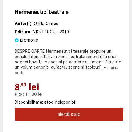
Hermeneutici teatrale
Autor(i):
Oltita Cintec
Editura:
NICULESCU
- 2010
promoție
DESPRE CARTE Hermeneutici teatrale propune un
periplu interpretativ in zona teatrului recent si a unor
poetici bazate in special pe cautare si inovare. Nu este
un volum canonic, cu"acte, scene si tablouri".
» ...mai
mult
8
lei
,59
PRP:
11,30 lei
Disponibilitate: stoc indisponibil
alertă stoc