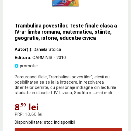
Trambulina povestilor. Teste finale clasa a
IV-a- limba romana, matematica, stiinte,
geografie, istorie, educatie civica
Autor(i):
Daniela Stoica
Editura:
CARMINIS
- 2010
promoție
Parcurgand filele„Trambulinei povestilor“, elevii au
posibilitatea sa se ia la intrecere, in rezolvarea
diferitelor cerinte, cu personaje indragite din lecturile
studiate in clasele I-IV. Lizuca, Scufita
» ...mai mult
8
lei
,59
PRP:
10,60 lei
Disponibilitate: stoc indisponibil