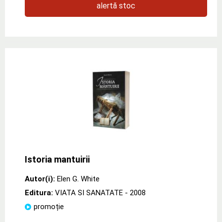
alertă stoc
Istoria mantuirii
Autor(i):
Elen G. White
Editura:
VIATA SI SANATATE
- 2008
promoție