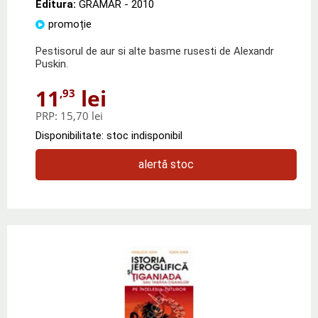
Editura:
GRAMAR
- 2010
promoție
Pestisorul de aur si alte basme rusesti de Alexandr
Puskin.
11
lei
,93
PRP:
15,70 lei
Disponibilitate: stoc indisponibil
alertă stoc