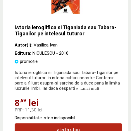
Istoria ieroglifica si Tiganiada sau Tabara-
Tiganilor pe intelesul tuturor
Autor(i):
Vasilica Ivan
Editura:
NICULESCU
- 2010
promoție
Istoria ieroglifica si Tiganiada sau Tabara-Tiganilor pe
intelesul tuturor. In istoria culturii noastre Cantemir
pare a fi luat asupra-si sarcina de a duce pana la limita
lucrurile limbii. Iar daca desparti
» ...mai mult
8
lei
,59
PRP:
11,30 lei
Disponibilitate: stoc indisponibil
alertă stoc