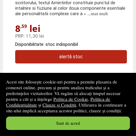
scriitorului, textul Amintirilor constituie punctul de
intalnire si fuziune al celor doua componente esentiale
ale personalitatii complexe care a
» ...mai mult
8
lei
,59
PRP:
11,30 lei
Disponibilitate: stoc indisponibil
alertă stoc
Acest site folosește cookie-uri pentru a permite plasarea de
comenzi online, precum și pentru analiza traficului și a
preferințelor vizitatorilor. Vă rugăm să alocați timpul necesar
pentru a citi și a înțelege
Politica de Cookie
,
Politica de
Confidențialitate
și
Clauze și Condiții
. Utilizarea în continuare a
site-ului implică acceptarea acestor politici, clauze și condiții.
Sunt de acord