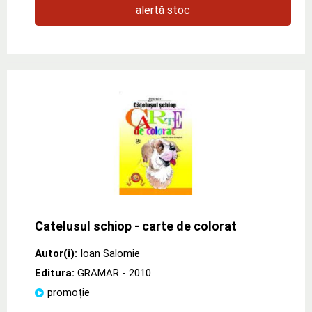
alertă stoc
Catelusul schiop - carte de colorat
Autor(i):
Ioan Salomie
Editura:
GRAMAR
- 2010
promoție