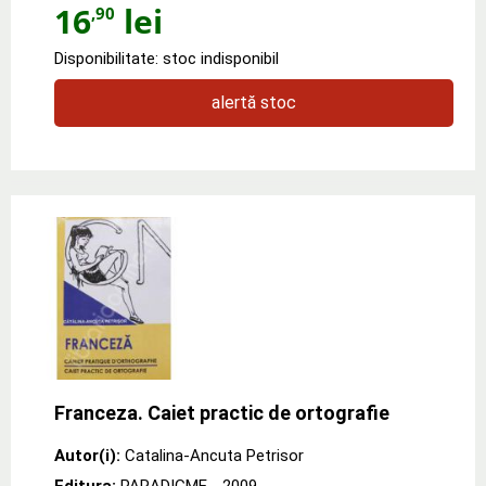
16
lei
,90
Disponibilitate: stoc indisponibil
alertă stoc
Franceza. Caiet practic de ortografie
Autor(i):
Catalina-Ancuta Petrisor
Editura:
PARADIGME
- 2009