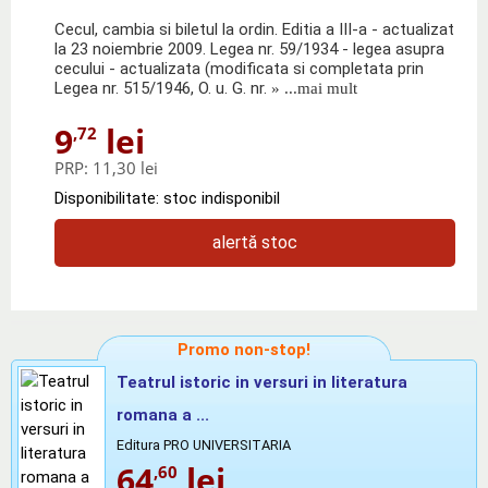
Cecul, cambia si biletul la ordin. Editia a III-a - actualizat
la 23 noiembrie 2009. Legea nr. 59/1934 - legea asupra
cecului - actualizata (modificata si completata prin
Legea nr. 515/1946, O. u. G. nr.
» ...mai mult
9
lei
,72
PRP:
11,30 lei
Disponibilitate: stoc indisponibil
alertă stoc
Promo non-stop!
Teatrul istoric in versuri in literatura
romana a ...
Editura PRO UNIVERSITARIA
64
lei
,60