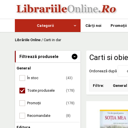
Categorii
Cărți noi
Promoții
Librăriile Online
/
Carti in dar
-
Carti si obi
Filtrează produsele
General
Ordonează după
În stoc
(43)
Filtre:
General
Toate produsele
(178)
Promoții
(178)
Recomandate
(8)
Editura