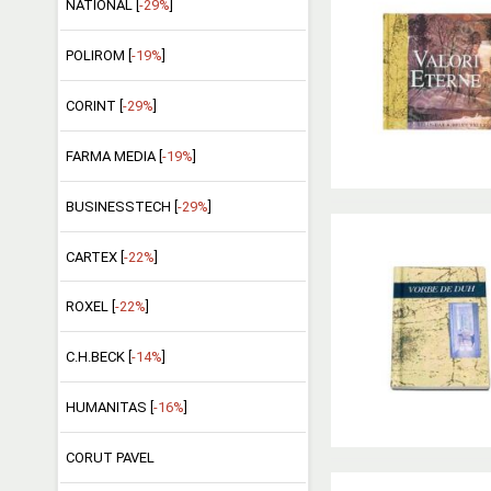
NATIONAL [
-29%
]
POLIROM [
-19%
]
CORINT [
-29%
]
FARMA MEDIA [
-19%
]
BUSINESSTECH [
-29%
]
CARTEX [
-22%
]
ROXEL [
-22%
]
C.H.BECK [
-14%
]
HUMANITAS [
-16%
]
CORUT PAVEL