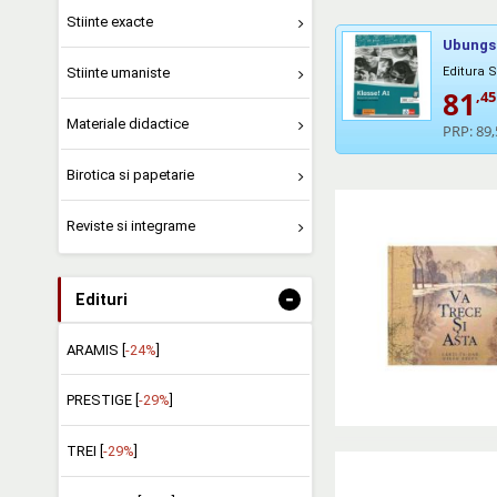
Stiinte exacte
Ubungsb
Editura 
Stiinte umaniste
81
,45
Materiale didactice
PRP:
89,
Birotica si papetarie
Reviste si integrame
-
Edituri
ARAMIS [
-24%
]
PRESTIGE [
-29%
]
TREI [
-29%
]