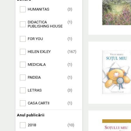
HUMANITAS
(3)
DIDACTICA
(1)
PUBLISHING HOUSE
FOR YOU
(1)
HELEN EXLEY
(167)
MEDICALA
(1)
PAIDEIA
(1)
LETRAS
(3)
CASA CARTII
(1)
Anul publicării
2018
(10)