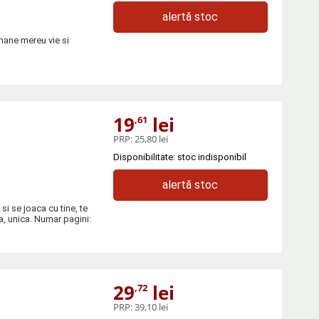
alertă stoc
amane mereu vie si
19
lei
,61
PRP:
25,80 lei
Disponibilitate: stoc indisponibil
alertă stoc
si se joaca cu tine, te
a, unica. Numar pagini:
29
lei
,72
PRP:
39,10 lei