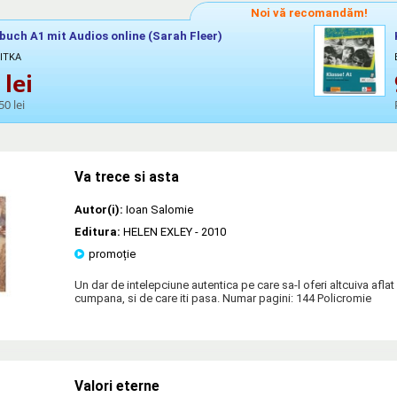
Noi vă recomandăm!
uch A1 mit Audios online (Sarah Fleer)
SITKA
lei
50 lei
Va trece si asta
Autor(i):
Ioan Salomie
Editura:
HELEN EXLEY
- 2010
promoție
Un dar de intelepciune autentica pe care sa-l oferi altcuiva afl
cumpana, si de care iti pasa. Numar pagini: 144 Policromie
Valori eterne