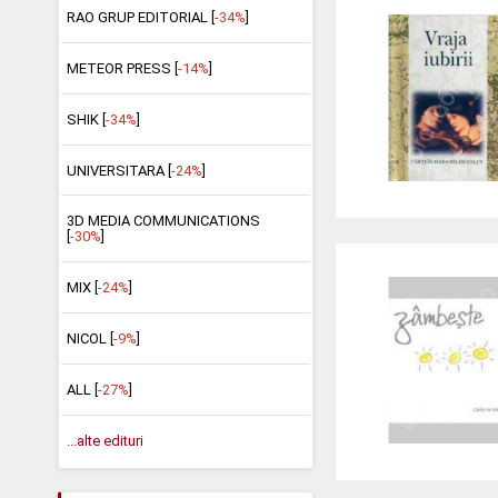
RAO GRUP EDITORIAL [
-34%
]
METEOR PRESS [
-14%
]
SHIK [
-34%
]
UNIVERSITARA [
-24%
]
3D MEDIA COMMUNICATIONS
[
-30%
]
MIX [
-24%
]
NICOL [
-9%
]
ALL [
-27%
]
...alte edituri