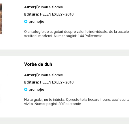
Autor(i):
Ioan Salomie
Editura:
HELEN EXLEY
- 2010
promoție
O antologie de cugetari despre valorile individuale. de la textele
scriitorii moderni. Numar pagini: 144 Policromie
Vorbe de duh
Autor(i):
Ioan Salomie
Editura:
HELEN EXLEY
- 2010
promoție
Nu te grabi, nu te intrista. Opreste-te la fiecare floare, caci scur
vizita. Numar pagini: 80 Policromie