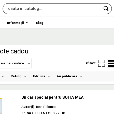
Informații
Blog
ecte cadou
Afișare:
cele mai vândute
Rating
Editura
An publicare
Un dar special pentru SOTIA MEA
Autor(i):
Ioan Salomie
Editura:
HELEN EXLEY
- 2010