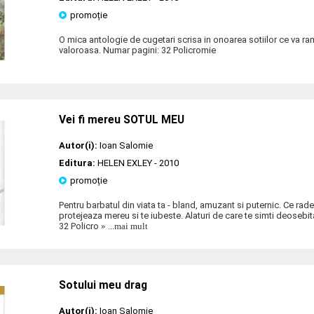
promoție
O mica antologie de cugetari scrisa in onoarea sotiilor ce va r
valoroasa. Numar pagini: 32 Policromie
Vei fi mereu SOTUL MEU
Autor(i):
Ioan Salomie
Editura:
HELEN EXLEY
- 2010
promoție
Pentru barbatul din viata ta - bland, amuzant si puternic. Ce rade 
protejeaza mereu si te iubeste. Alaturi de care te simti deosebit
32 Policro
» ...mai mult
Sotului meu drag
Autor(i):
Ioan Salomie