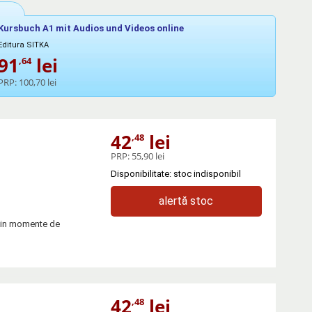
Kursbuch A1 mit Audios und Videos online
Editura SITKA
91
lei
,64
PRP:
100,70 lei
42
lei
,48
PRP:
55,90 lei
Disponibilitate: stoc indisponibil
alertă stoc
at in momente de
42
lei
,48