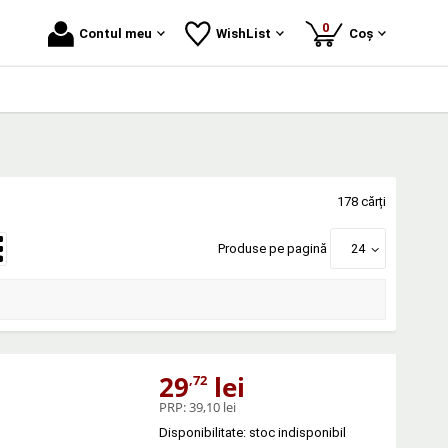
produse
0
Contul meu
WishList
Coș
178 cărți
Produse pe pagină
24
29
lei
,72
PRP:
39,10 lei
Disponibilitate: stoc indisponibil