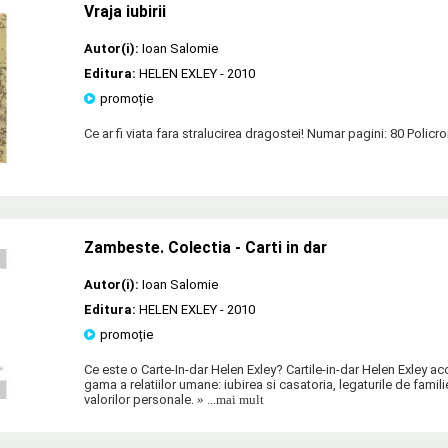
Vraja iubirii
Autor(i):
Ioan Salomie
Editura:
HELEN EXLEY
- 2010
promoție
Ce ar fi viata fara stralucirea dragostei! Numar pagini: 80 Policr
Zambeste. Colectia - Carti in dar
Autor(i):
Ioan Salomie
Editura:
HELEN EXLEY
- 2010
promoție
Ce este o Carte-In-dar Helen Exley? Cartile-in-dar Helen Exley a
gama a relatiilor umane: iubirea si casatoria, legaturile de famili
valorilor personale.
» ...mai mult