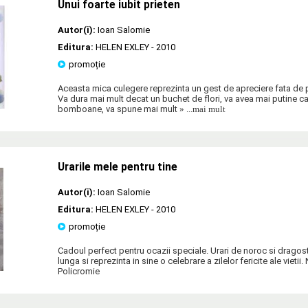
Unui foarte iubit prieten
Autor(i):
Ioan Salomie
Editura:
HELEN EXLEY
- 2010
promoție
Aceasta mica culegere reprezinta un gest de apreciere fata de p
Va dura mai mult decat un buchet de flori, va avea mai putine cal
bomboane, va spune mai mult
» ...mai mult
Urarile mele pentru tine
Autor(i):
Ioan Salomie
Editura:
HELEN EXLEY
- 2010
promoție
Cadoul perfect pentru ocazii speciale. Urari de noroc si dragost
lunga si reprezinta in sine o celebrare a zilelor fericite ale vietii
Policromie