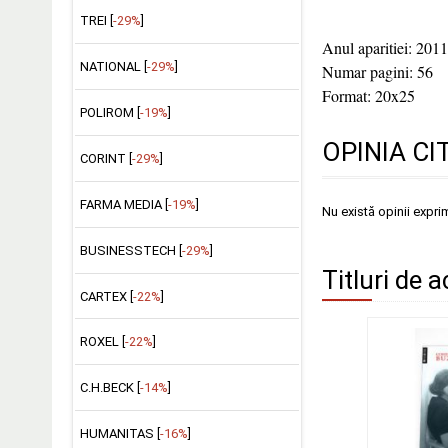
TREI [
-29%
]
Anul aparitiei: 2011
NATIONAL [
-29%
]
Numar pagini: 56
Format: 20x25
POLIROM [
-19%
]
OPINIA CI
CORINT [
-29%
]
FARMA MEDIA [
-19%
]
Nu există opinii expri
BUSINESSTECH [
-29%
]
Titluri de a
CARTEX [
-22%
]
ROXEL [
-22%
]
C.H.BECK [
-14%
]
HUMANITAS [
-16%
]