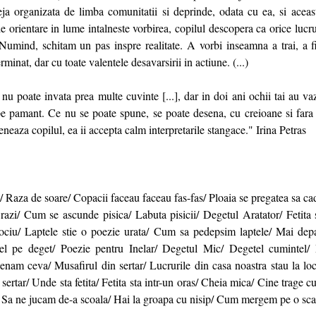
eja organizata de limba comunitatii si deprinde, odata cu ea, si acea
e orientare in lume intalneste vorbirea, copilul descopera ca orice lucr
 Numind, schitam un pas inspre realitate. A vorbi inseamna a trai, a fi
rminat, dar cu toate valentele desavarsirii in actiune. (...)
 nu poate invata prea multe cuvinte [...], dar in doi ani ochii tai au v
 pe pamant. Ce nu se poate spune, se poate desena, cu creioane si far
neaza copilul, ea ii accepta calm interpretarile stangace." Irina Petras
 Raza de soare/ Copacii faceau faceau fas-fas/ Ploaia se pregatea sa ca
 razi/ Cum se ascunde pisica/ Labuta pisicii/ Degetul Aratator/ Fetita 
ciu/ Laptele stie o poezie urata/ Cum sa pedepsim laptele/ Mai depa
 pe deget/ Poezie pentru Inelar/ Degetul Mic/ Degetel cumintel/ 
enam ceva/ Musafirul din sertar/ Lucrurile din casa noastra stau la loc
sertar/ Unde sta fetita/ Fetita sta intr-un oras/ Cheia mica/ Cine trage c
/ Sa ne jucam de-a scoala/ Hai la groapa cu nisip/ Cum mergem pe o sca