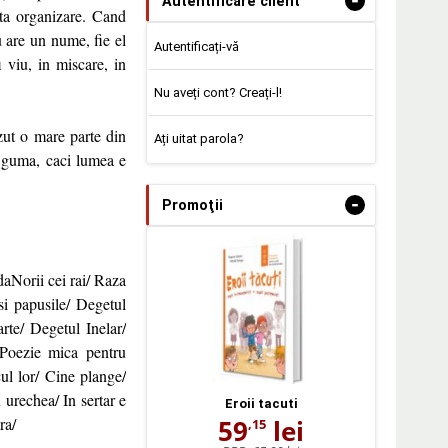
-
Autentificare client
sta organizare. Cand
u are un nume, fie el
Autentificați-vă
 viu, in miscare, in
Nu aveți cont? Creați-l!
azut o mare parte din
Ați uitat parola?
a guma, caci lumea e
-
Promoţii
daNorii cei rai/ Raza
si papusile/ Degetul
rte/ Degetul Inelar/
Poezie mica pentru
ul lor/ Cine plange/
u urechea/ In sertar e
Eroii tacuti
59
lei
ra/
,15