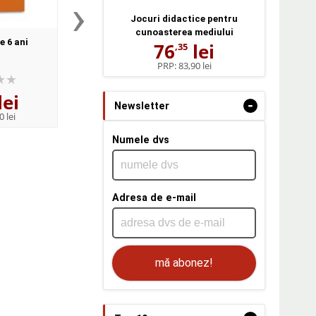
›
Jocuri didactice pentru
cunoasterea mediului
e 6 ani
Carticica de 5 ani
Carticica de 4 a
76
lei
,35
(Constanţa Buzea)
(Constanţa Buzea
PRP:
83,90 lei
lei
28
lei
33
lei
,48
,58
-
Newsletter
0 lei
PRP:
31,30 lei
PRP:
36,90 lei
Numele dvs
Adresa de e-mail
mă abonez!