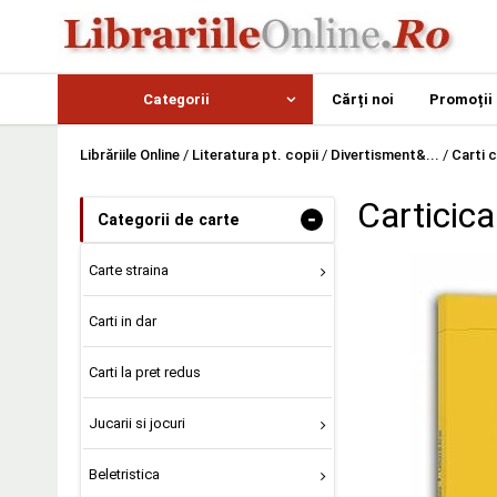
Categorii
Cărți noi
Promoții
Librăriile Online
/
Literatura pt. copii
/
Divertisment&...
/
Carti c
Carticic
-
Categorii de carte
Carte straina
Carti in dar
Carti la pret redus
Jucarii si jocuri
Beletristica