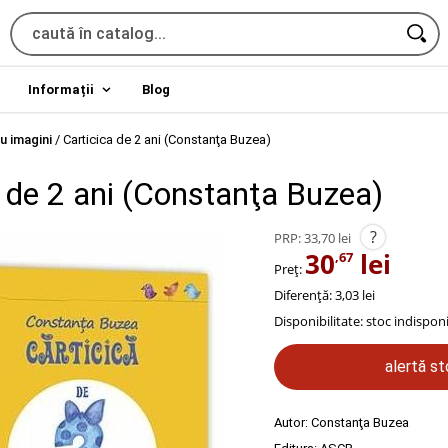
Informații
Blog
u imagini
/
Carticica de 2 ani (Constanţa Buzea)
a de 2 ani (Constanţa Buzea)
?
PRP:
33,70 lei
30
lei
,67
Preț:
Diferență: 3,03 lei
Disponibilitate:
stoc indisponi
alertă s
Autor:
Constanţa Buzea