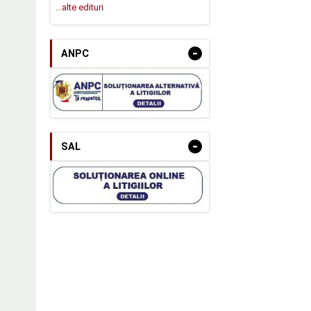
...alte edituri
-
ANPC
-
SAL