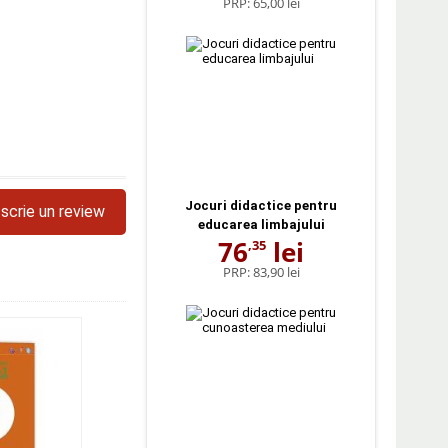
PRP:
65,00 lei
Jocuri didactice pentru
scrie un review
educarea limbajului
76
lei
,35
PRP:
83,90 lei