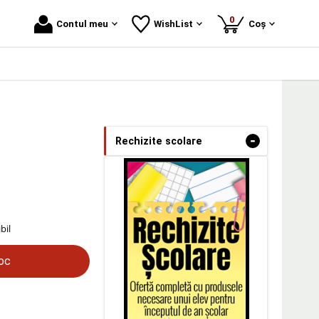
produse
0
Contul meu
WishList
Coș
-
Rechizite scolare
bil
toc