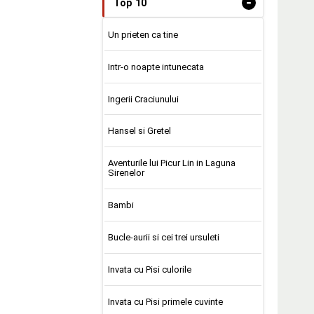
-
Top 10
Un prieten ca tine
Intr-o noapte intunecata
Ingerii Craciunului
Hansel si Gretel
Aventurile lui Picur Lin in Laguna
Sirenelor
Bambi
Bucle-aurii si cei trei ursuleti
Invata cu Pisi culorile
Invata cu Pisi primele cuvinte