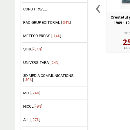
‹
CORUT PAVEL
Crestetul 
RAO GRUP EDITORIAL [
-34%
]
1969 - 1
METEOR PRESS [
-14%
]
2
PR
SHIK [
-34%
]
UNIVERSITARA [
-24%
]
3D MEDIA COMMUNICATIONS
[
-30%
]
MIX [
-24%
]
NICOL [
-9%
]
ALL [
-27%
]