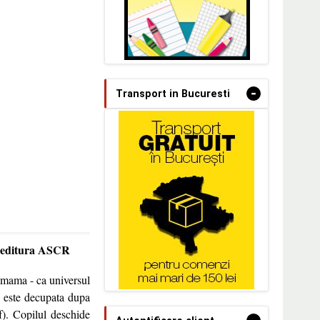
-
Transport in Bucuresti
a editura ASCR
e mama - ca universul
a este decupata dupa
f). Copilul deschide