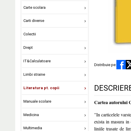
Carte scolara
Carti diverse
Colectii
Drept
IT&Calculatoare
Distribuie pe:
Limbi straine
DESCRIER
Literatura pt. copii
Cartea autorului 
Manuale scolare
"In carticelele vars
Medicina
exista in masura in
liniile trasate de 
Multimedia