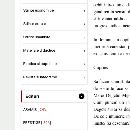
ochii intr-o lume d
Stiinte economice
gandirea in sensul d
si inventat ad-hoc.
Stiinte exacte
progres - adica, nete
Stiinte umaniste
In doi ani, un copil
lucrurile care stau
Materiale didactice
exact asa cum o dese
Birotica si papetarie
Cuprins
Reviste si integrame
Sa facem cunostinta/
de soare te face sa
Mare/ Degetul Mijlo
-
Edituri
Cum punem un inel
Degetel/ Hai sa des
ARAMIS [
-24%
]
De ce e intuneric in 
liniste/ Sa desenam
PRESTIGE [
-29%
]