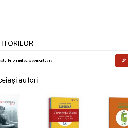
TITORILOR
✎
mate. Fii primul care comentează.
ceiași autori