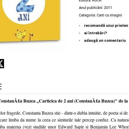
Editura:
ASCR
Anul publicării:
2011
Categoria:
Carti cu imagini
recomandă unui prieten
ai întrebări?
adaugă un comentariu
E
ConstanÅ£a Buzea „Carticica de 2 ani (ConstanÅ£a Buzea)" de l
telor fragede, Constanta Buzea stie - dintr-o dubla intuitie, de poeta si d
 care limba da nume la ceea ce simturile tale percep confuz. Ca natur
limba materna (vezi studiile unor Edward Sapir si Benjamin Lee Whor