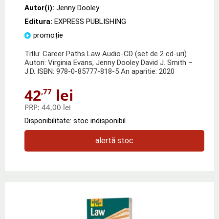
Autor(i):
Jenny Dooley
Editura:
EXPRESS PUBLISHING
promoție
Titlu: Career Paths Law Audio-CD (set de 2 cd-uri)
Autori: Virginia Evans, Jenny Dooley David J. Smith –
J.D. ISBN: 978-0-85777-818-5 An aparitie: 2020
42
lei
,77
PRP:
44,00 lei
Disponibilitate: stoc indisponibil
alertă stoc