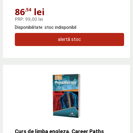
86
lei
,54
PRP:
99,00 lei
Disponibilitate: stoc indisponibil
alertă stoc
Curs de limba engleza. Career Paths