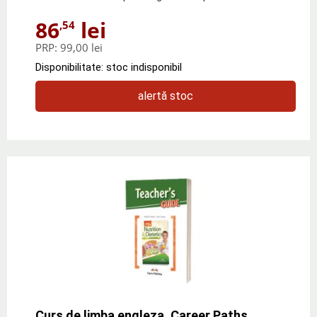
86
lei
,54
PRP:
99,00 lei
Disponibilitate: stoc indisponibil
alertă stoc
Curs de limba engleza. Career Paths