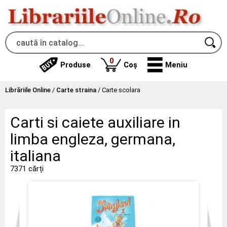
produse
0
Produse
Coș
Meniu
Librăriile Online
/
Carte straina
/
Carte scolara
Carti si caiete auxiliare in
limba engleza, germana,
italiana
7371 cărți