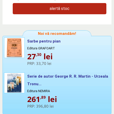
alertă stoc
Noi vă recomandăm!
Sarbe pentru pian
Editura GRAFOART
27
lei
,30
PRP:
33,70 lei
Serie de autor George R. R. Martin - Urzeala
Tronu...
Editura NEMIRA
261
lei
,89
PRP:
396,80 lei