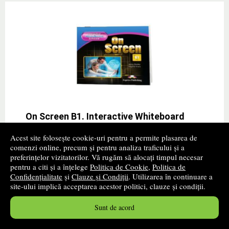
On Screen B1. Interactive Whiteboard
Software
Acest site folosește cookie-uri pentru a permite plasarea de
comenzi online, precum și pentru analiza traficului și a
Autor(i):
Jenny Dooley
preferințelor vizitatorilor. Vă rugăm să alocați timpul necesar
Editura:
EXPRESS PUBLISHING
pentru a citi și a înțelege
Politica de Cookie
,
Politica de
promoție
Confidențialitate
și
Clauze și Condiții
. Utilizarea în continuare a
site-ului implică acceptarea acestor politici, clauze și condiții.
URS LB. ENGLEZA ON SCREEN B1 SOFTWARE PENTRU
TABLA INTERACTIVA 978-1-4715-5464-3 On Screen is
Sunt de acord
a series that combines active English learning with a
variety of lively topics presented in themed