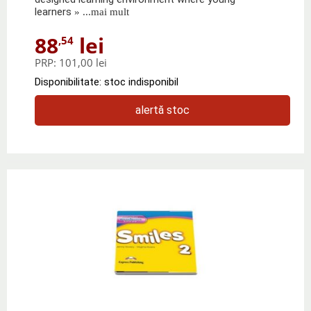
learners
» ...mai mult
88
lei
,54
PRP:
101,00 lei
Disponibilitate: stoc indisponibil
alertă stoc