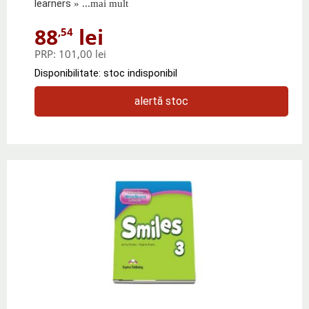
learners
» ...mai mult
88
lei
,54
PRP:
101,00 lei
Disponibilitate: stoc indisponibil
alertă stoc