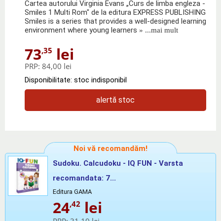
Cartea autorului Virginia Evans „Curs de limba engleza -
Smiles 1 Multi Rom" de la editura EXPRESS PUBLISHING
Smiles is a series that provides a well-designed learning
environment where young learners
» ...mai mult
73
lei
,35
PRP:
84,00 lei
Disponibilitate: stoc indisponibil
alertă stoc
Noi vă recomandăm!
Sudoku. Calcudoku - IQ FUN - Varsta
recomandata: 7...
Editura GAMA
24
lei
,42
PRP:
31,19 lei