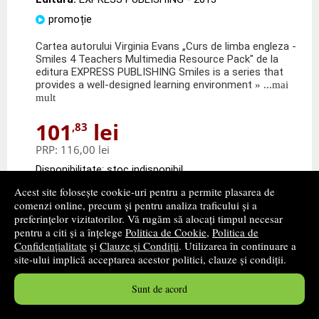
promoție
Cartea autorului Virginia Evans „Curs de limba engleza -
Smiles 4 Teachers Multimedia Resource Pack" de la
editura EXPRESS PUBLISHING Smiles is a series that
provides a well-designed learning environment
» ...mai
mult
101
lei
,83
PRP:
116,00 lei
Disponibilitate: stoc indisponibil
Acest site folosește cookie-uri pentru a permite plasarea de
alertă stoc
comenzi online, precum și pentru analiza traficului și a
preferințelor vizitatorilor. Vă rugăm să alocați timpul necesar
pentru a citi și a înțelege
Politica de Cookie
,
Politica de
Confidențialitate
și
Clauze și Condiții
. Utilizarea în continuare a
site-ului implică acceptarea acestor politici, clauze și condiții.
Sunt de acord