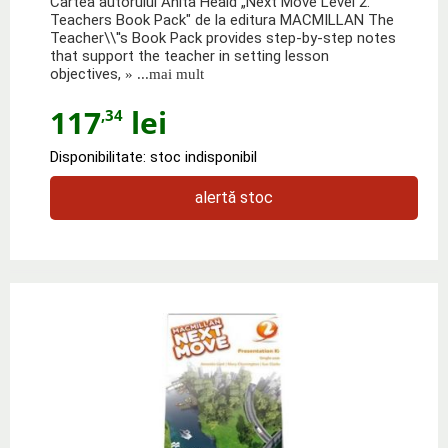
Cartea autorului Anita Heald „Next Move Level 2.
Teachers Book Pack" de la editura MACMILLAN The
Teacher\\''s Book Pack provides step-by-step notes
that support the teacher in setting lesson
objectives,
» ...mai mult
117
lei
,34
Disponibilitate: stoc indisponibil
alertă stoc