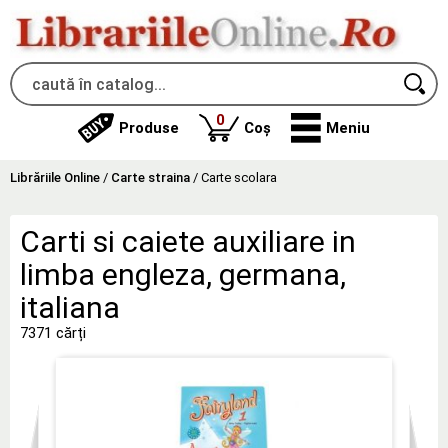
produse
0
Produse
Coș
Meniu
Librăriile Online
/
Carte straina
/
Carte scolara
Carti si caiete auxiliare in
limba engleza, germana,
italiana
7371 cărți