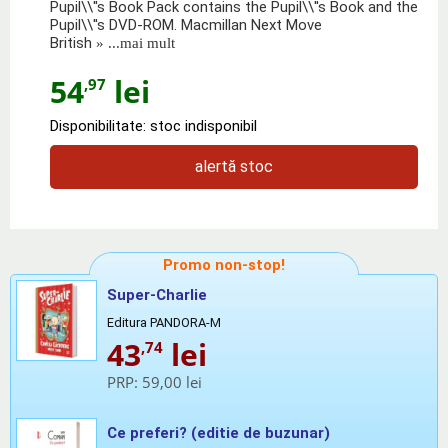
Pupil\\''s Book Pack contains the Pupil\\''s Book and the
Pupil\\''s DVD-ROM. Macmillan Next Move
British
» ...mai mult
54
lei
,97
Disponibilitate: stoc indisponibil
alertă stoc
Promo non-stop!
Super-Charlie
Editura PANDORA-M
43
lei
,74
PRP:
59,00 lei
Ce preferi? (editie de buzunar)