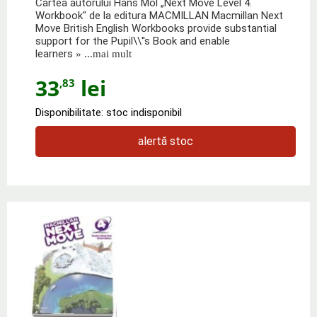
Cartea autorului Hans Mol „Next Move Level 4.
Workbook" de la editura MACMILLAN Macmillan Next
Move British English Workbooks provide substantial
support for the Pupil\\''s Book and enable
learners
» ...mai mult
33
lei
,83
Disponibilitate: stoc indisponibil
alertă stoc