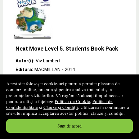
Next Move Level 5. Students Book Pack
Autor(i):
Viv Lambert
Editura:
MACMILLAN
- 2014
Acest site folosește cookie-uri pentru a permite plasarea de
Cartea autorului Viv Lambert „Next Move Level 5.
comenzi online, precum și pentru analiza traficului și a
Students Book Pack" de la editura MACMILLAN The
preferințelor vizitatorilor. Vă rugăm să alocați timpul necesar
Pupil\\''s Book Pack contains the Pupil\\''s Book and the
pentru a citi și a înțelege
Politica de Cookie
,
Politica de
Pupil\\''s DVD-ROM. Macmillan Next Move
British
Confidențialitate
și
Clauze și Condiții
. Utilizarea în continuare a
» ...mai mult
site-ului implică acceptarea acestor politici, clauze și condiții.
54
lei
,97
Sunt de acord
Disponibilitate: stoc indisponibil