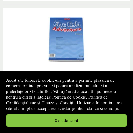
New English Adventure PL Starter/GL
Acest site folosește cookie-uri pentru a permite plasarea de
Starter A Posters
comenzi online, precum și pentru analiza traficului și a
preferințelor vizitatorilor. Vă rugăm să alocați timpul necesar
Autor(i):
Mariana Lungu
pentru a citi și a înțelege
Politica de Cookie
,
Politica de
Editura:
LONGMAN
- 2015
Confidențialitate
și
Clauze și Condiții
. Utilizarea în continuare a
site-ului implică acceptarea acestor politici, clauze și condiții.
promoție
Sunt de acord
Cartea autorului Mariana Lungu „New English Adventure
PL Starter/GL Starter A Posters" de la editura
LONGMAN ISBN: 9781292121109 Format: 10 Aug 2015