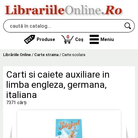
produse
0
Produse
Coș
Meniu
Librăriile Online
/
Carte straina
/
Carte scolara
Carti si caiete auxiliare in
limba engleza, germana,
italiana
7371 cărți