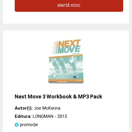
alertă stoc
Next Move 3 Workbook & MP3 Pack
Autor(i):
Joe McKenna
Editura:
LONGMAN
- 2013
promoție