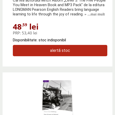
Cartea autorului Mitch Albom „Level 5: The Five People
You Meet in Heaven Book and MP3 Pack" de la editura
LONGMAN Pearson English Readers bring language
learning to life through the joy of reading.
» ...mai mult
48
lei
,59
PRP:
53,40 lei
Disponibilitate: stoc indisponibil
alertă stoc