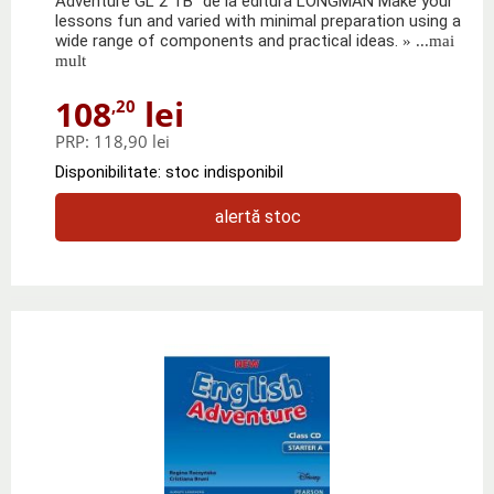
Adventure GL 2 TB" de la editura LONGMAN Make your
lessons fun and varied with minimal preparation using a
wide range of components and practical ideas.
» ...mai
mult
108
lei
,20
PRP:
118,90 lei
Disponibilitate: stoc indisponibil
alertă stoc