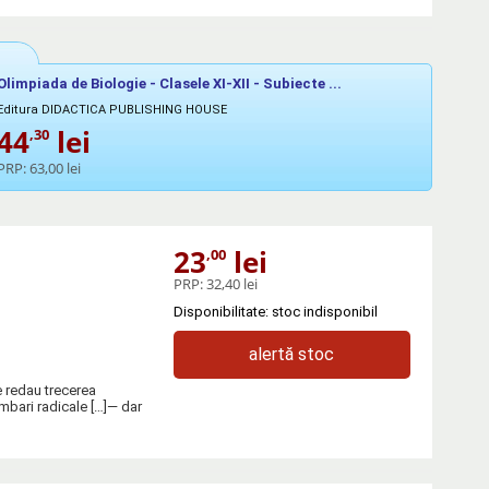
Olimpiada de Biologie - Clasele XI-XII - Subiecte ...
Editura DIDACTICA PUBLISHING HOUSE
44
lei
,30
PRP:
63,00 lei
23
lei
,00
PRP:
32,40 lei
Disponibilitate: stoc indisponibil
alertă stoc
e redau trecerea
mbari radicale […]— dar