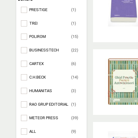
PRESTIGE
(1)
TREI
(1)
POLIROM
(15)
BUSINESSTECH
(22)
CARTEX
(6)
C.H.BECK
(14)
HUMANITAS
(3)
RAO GRUP EDITORIAL
(1)
METEOR PRESS
(39)
ALL
(9)