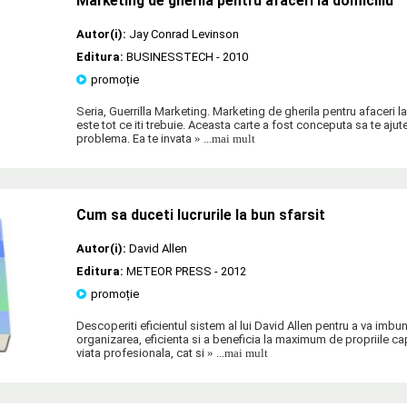
Marketing de gherila pentru afaceri la domiciliu
Autor(i):
Jay Conrad Levinson
Editura:
BUSINESSTECH
- 2010
promoție
Seria, Guerrilla Marketing. Marketing de gherila pentru afaceri l
este tot ce iti trebuie. Aceasta carte a fost conceputa sa te ajute
problema. Ea te invata
» ...mai mult
Cum sa duceti lucrurile la bun sfarsit
Autor(i):
David Allen
Editura:
METEOR PRESS
- 2012
promoție
Descoperiti eficientul sistem al lui David Allen pentru a va imb
organizarea, eficienta si a beneficia la maximum de propriile cap
viata profesionala, cat si
» ...mai mult