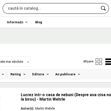
Informații
Blog
Afișare:
cele mai vândute
Rating
Editura
An publicare
Lucrez intr-o casa de nebuni (Despre asa-zisa no
la birou) - Martin Wehrle
Autor(i):
Martin Wehrle