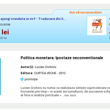
Noi vă recomandăm!
ajungi vreodata in virf - Traducere din li...
POLIROM
lei
00 lei
Politica monetara: Ipostaze neconventionale
Autor(i):
Lucian Croitoru
Editura:
CURTEA VECHE
- 2012
promoție
Lucian Croitoru nu numai ca realizeaza sinteze cuprinzatoare c
Romaniei prin timp— in acesti ani tumultuosi, de succesive schi
el face si analize punctuale
» ...mai mult