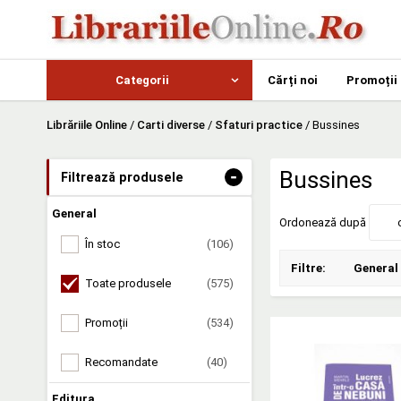
Categorii
Cărți noi
Promoții
Librăriile Online
/
Carti diverse
/
Sfaturi practice
/
Bussines
-
Bussines
Filtrează produsele
General
Ordonează după
În stoc
(106)
Filtre:
General
Toate produsele
(575)
Promoții
(534)
Recomandate
(40)
Editura