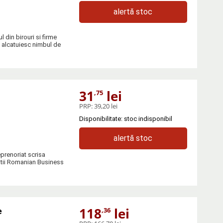
alertă stoc
 din birouri si firme
re alcatuiesc nimbul de
31
lei
,75
PRP:
39,20 lei
Disponibilitate: stoc indisponibil
alertă stoc
prenoriat scrisa
atii Romanian Business
118
lei
,36
e