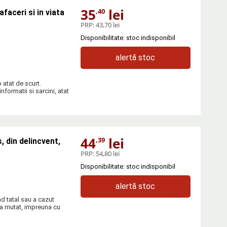
35
lei
,40
afaceri si in viata
PRP:
43,70 lei
Disponibilitate: stoc indisponibil
alertă stoc
 atat de scurt.
formatii si sarcini, atat
44
lei
,39
, din delincvent,
PRP:
54,80 lei
Disponibilitate: stoc indisponibil
alertă stoc
d tatal sau a cazut
-a mutat, impreuna cu