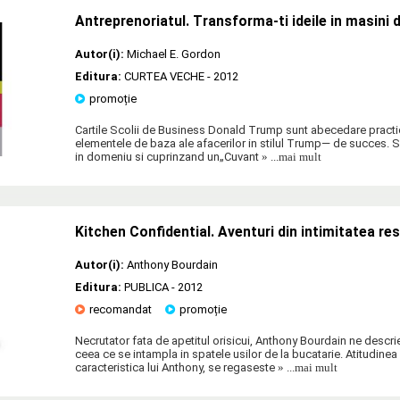
Antreprenoriatul. Transforma-ti ideile in masini 
Autor(i):
Michael E. Gordon
Editura:
CURTEA VECHE
- 2012
promoție
Cartile Scolii de Business Donald Trump sunt abecedare practi
elementele de baza ale afacerilor in stilul Trump— de succes. S
in domeniu si cuprinzand un„Cuvant
» ...mai mult
Kitchen Confidential. Aventuri din intimitatea re
Autor(i):
Anthony Bourdain
Editura:
PUBLICA
- 2012
recomandat
promoție
Necrutator fata de apetitul orisicui, Anthony Bourdain ne descri
ceea ce se intampla in spatele usilor de la bucatarie. Atitudine
caracteristica lui Anthony, se regaseste
» ...mai mult