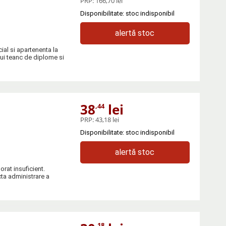
PRP:
166,70 lei
Disponibilitate: stoc indisponibil
alertă stoc
ial si apartenenta la
ui teanc de diplome si
38
lei
,44
PRP:
43,18 lei
Disponibilitate: stoc indisponibil
alertă stoc
rat insuficient.
ta administrare a
,18