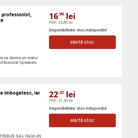
16
lei
,90
 profesionist,
te
PRP:
23,80 lei
Disponibilitate: stoc indisponibil
alertă stoc
te sa devina un orator
Professional Speakers
22
lei
,22
se imbogatesc, iar
PRP:
31,30 lei
Disponibilitate: stoc indisponibil
alertă stoc
TREBUIE SA-L FACA UN