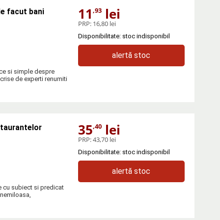
11
lei
,93
de facut bani
PRP:
16,80 lei
Disponibilitate: stoc indisponibil
alertă stoc
ce si simple despre
crise de experti renumiti
35
lei
,40
staurantelor
PRP:
43,70 lei
Disponibilitate: stoc indisponibil
alertă stoc
e cu subiect si predicat
a nemiloasa,