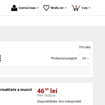
produse
0
Contul meu
WishList
Coș
575 cărți
Produse pe pagină
24
46
lei
,03
rmalitate a muncii
PRP:
54,80 lei
Disponibilitate: stoc indisponibil