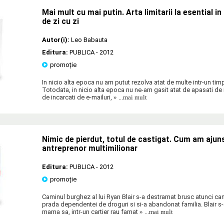
Mai mult cu mai putin. Arta limitarii la esential in 
de zi cu zi
Autor(i):
Leo Babauta
Editura:
PUBLICA
- 2012
promoție
In nicio alta epoca nu am putut rezolva atat de multe intr-un timp
Totodata, in nicio alta epoca nu ne-am gasit atat de apasati de in
de incarcati de e-mailuri,
» ...mai mult
Nimic de pierdut, totul de castigat. Cum am ajuns
antreprenor multimilionar
Editura:
PUBLICA
- 2012
promoție
Caminul burghez al lui Ryan Blair s-a destramat brusc atunci can
prada dependentei de droguri si si-a abandonat familia. Blair s
mama sa, intr-un cartier rau famat
» ...mai mult