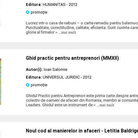
Editura:
HUMANITAS
- 2012
promoție
Lucrez intr-o casa de nebuni – o carte-remediu pentru balamucul
Punctualitate, corectitudine, calitate, eficienta. Sunt cuvinte ca
glorie al firmelor
» ...mai mult
Ghid practic pentru antreprenori (MMXII)
Autor(i):
Ioan Salomie
Editura:
UNIVERSUL JURIDIC
- 2012
promoție
Ghidul Practic pentru Antreprenori este prima carte despre antre
colectiv de oameni de afaceri din Romania, membri ai comunit
Leaders. Ghidul este un instrument de
» ...mai mult
Noul cod al manierelor in afaceri - Letitia Baldrig