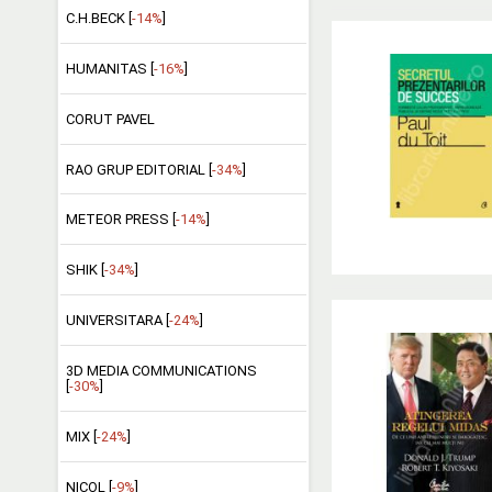
C.H.BECK [
-14%
]
HUMANITAS [
-16%
]
CORUT PAVEL
RAO GRUP EDITORIAL [
-34%
]
METEOR PRESS [
-14%
]
SHIK [
-34%
]
UNIVERSITARA [
-24%
]
3D MEDIA COMMUNICATIONS
[
-30%
]
MIX [
-24%
]
NICOL [
-9%
]