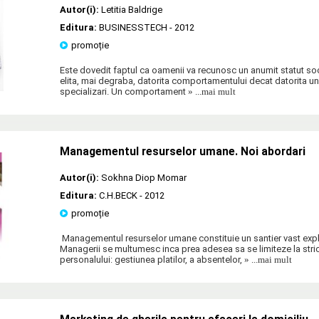
Autor(i):
Letitia Baldrige
Editura:
BUSINESSTECH
- 2012
promoție
Este dovedit faptul ca oamenii va recunosc un anumit statut soc
elita, mai degraba, datorita comportamentului decat datorita un
specializari. Un comportament
» ...mai mult
Managementul resurselor umane. Noi abordari
Autor(i):
Sokhna Diop Momar
Editura:
C.H.BECK
- 2012
promoție
Managementul resurselor umane constituie un santier vast explo
Managerii se multumesc inca prea adesea sa se limiteze la stric
personalului: gestiunea platilor, a absentelor,
» ...mai mult