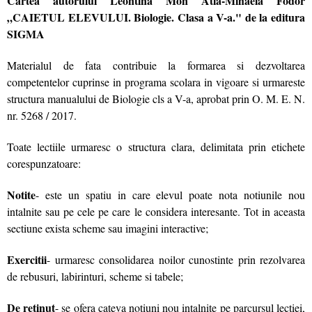
Cartea autorului Leontina Mon Atia-Mihaela Fodor
„CAIETUL ELEVULUI. Biologie. Clasa a V-a." de la editura
SIGMA
Materialul de fata contribuie la formarea si dezvoltarea
competentelor cuprinse in programa scolara in vigoare si urmareste
structura manualului de Biologie cls a V-a, aprobat prin O. M. E. N.
nr. 5268 / 2017.
Toate lectiile urmaresc o structura clara, delimitata prin etichete
corespunzatoare:
Notite
- este un spatiu in care elevul poate nota notiunile nou
intalnite sau pe cele pe care le considera interesante. Tot in aceasta
sectiune exista scheme sau imagini interactive;
Exercitii
- urmaresc consolidarea noilor cunostinte prin rezolvarea
de rebusuri, labirinturi, scheme si tabele;
De retinut
- se ofera cateva notiuni nou intalnite pe parcursul lectiei,