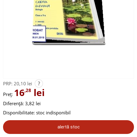
?
PRP:
20,10 lei
16
lei
,28
Preț:
Diferență: 3,82 lei
Disponibilitate:
stoc indisponibil
alertă stoc