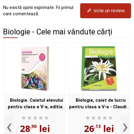
Nu există opinii exprimate. Fii primul
✎
scrie un review
care comentează.
Biologie - Cele mai vândute cărți
Biologie. Caietul elevului
Biologie, caiet de lucru
pentru clasa a V-a, editia
pentru clasa a V-a - Claudia
2022
Groza (Editie 2018)
‹
›
28
lei
26
lei
,90
,13