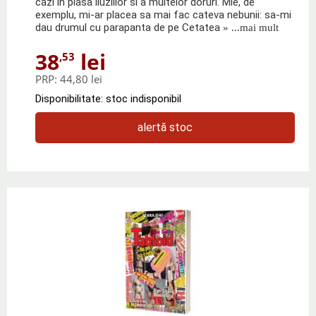
cazi in plasa iluziilor si a multelor doruri. Mie, de
exemplu, mi-ar placea sa mai fac cateva nebunii: sa-mi
dau drumul cu parapanta de pe Cetatea
» ...mai mult
38
lei
,53
PRP:
44,80 lei
Disponibilitate: stoc indisponibil
alertă stoc