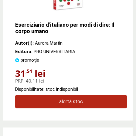
Eserciziario d'italiano per modi di dire: Il
corpo umano
Autor(i):
Aurora Martin
Editura:
PRO UNIVERSITARIA
promoție
31
lei
,54
PRP:
40,11 lei
Disponibilitate: stoc indisponibil
alertă stoc