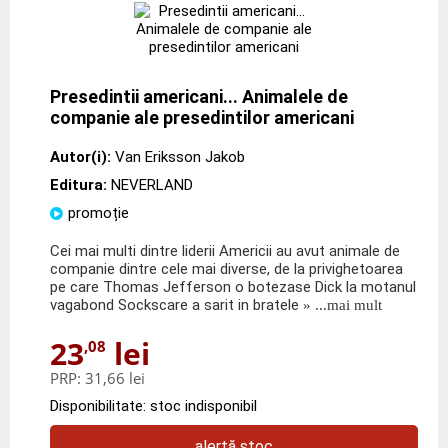
Presedintii americani... Animalele de
companie ale presedintilor americani
Autor(i):
Van Eriksson Jakob
Editura:
NEVERLAND
promoție
Cei mai multi dintre liderii Americii au avut animale de
companie dintre cele mai diverse, de la privighetoarea
pe care Thomas Jefferson o botezase Dick la motanul
vagabond Sockscare a sarit in bratele
» ...mai mult
23
lei
,08
PRP:
31,66 lei
Disponibilitate: stoc indisponibil
alertă stoc