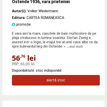
Ostende 1936, vara prieteniei
Autor(i):
Volker Weidermann
Editura:
CARTEA ROMANEASCA
promoție
E vara aici la mare, casutele de baie multicolore de pe
plaja stralucesc in lumina soarelui. Stefan Zweig e
asezat intr-o logie, la etajul trei al unei case albe ce da
spre bulevardul larg din Ostende.
» ...mai mult
56
lei
,76
PRP:
66,00 lei
Disponibilitate: stoc indisponibil
alertă stoc