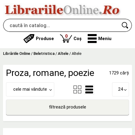
produse
0
Produse
Coș
Meniu
Librăriile Online
/
Beletristica
/
Altele
/
Altele
Proza, romane, poezie
1729 cărți
cele mai vândute
24
filtrează produsele