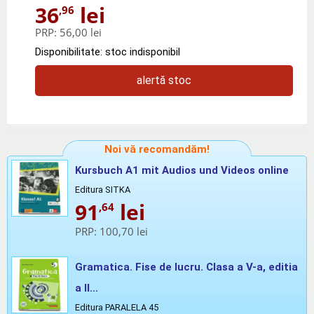
36
lei
,96
PRP:
56,00 lei
Disponibilitate: stoc indisponibil
alertă stoc
Noi vă recomandăm!
Kursbuch A1 mit Audios und Videos online
Editura SITKA
91
lei
,64
PRP:
100,70 lei
Gramatica. Fise de lucru. Clasa a V-a, editia
a II...
Editura PARALELA 45