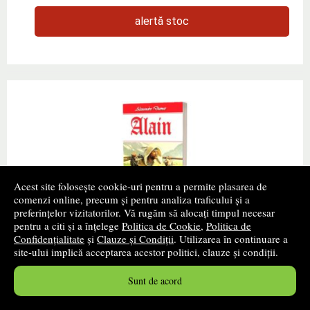
alertă stoc
Acest site folosește cookie-uri pentru a permite plasarea de
comenzi online, precum și pentru analiza traficului și a
preferințelor vizitatorilor. Vă rugăm să alocați timpul necesar
pentru a citi și a înțelege
Politica de Cookie
,
Politica de
Alain
Confidențialitate
și
Clauze și Condiții
. Utilizarea în continuare a
site-ului implică acceptarea acestor politici, clauze și condiții.
Autor(i):
Alexandre Dumas
Sunt de acord
Editura:
DEXON
promoție