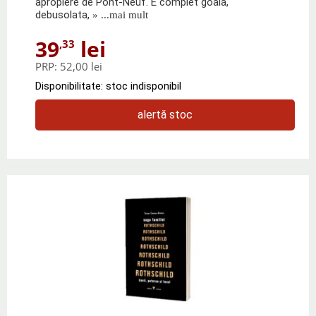
apropiere de Pont-Neuf. E complet goala,
debusolata,
» ...mai mult
39
lei
,33
PRP:
52,00 lei
Disponibilitate: stoc indisponibil
alertă stoc