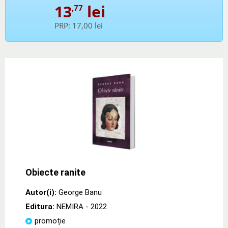
13
lei
,77
PRP:
17,00 lei
Obiecte ranite
Autor(i):
George Banu
Editura:
NEMIRA
- 2022
promoție