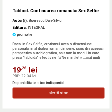
Tabloid. Continuarea romanului Sex Selfie
Autor(i):
Boerescu Dan-Silviu
Editura:
INTEGRAL
promoție
Daca, in Sex Selfie, erotismul avea o dimensiune
personala, in al doilea roman din serie, scris din aceeasi
perspectiva autobiografica, asistam la modul in care
presa ”tabloida” efectiv ne f#%e mintile!
» ...mai mult
19
lei
,26
PRP:
22,04 lei
Disponibilitate: stoc indisponibil
alertă stoc