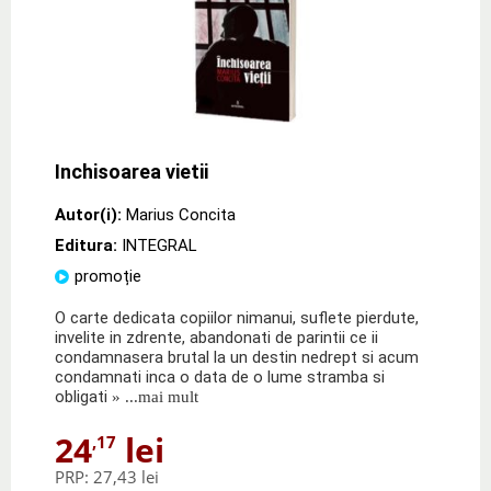
Inchisoarea vietii
Autor(i):
Marius Concita
Editura:
INTEGRAL
promoție
O carte dedicata copiilor nimanui, suflete pierdute,
invelite in zdrente, abandonati de parintii ce ii
condamnasera brutal la un destin nedrept si acum
condamnati inca o data de o lume stramba si
obligati
» ...mai mult
24
lei
,17
PRP:
27,43 lei