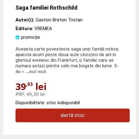
Saga familiei Rothschild
Autor(i):
Gaston-Breton Tristan
Editura:
VREMEA
promoție
Aceasta carte povesteste saga unei familii mitice,
aparuta acum peste doua sute cincizeci de ani in
ghetoul evreiesc din Frankfurt, o familie care se
numara astazi printre cele mai bogate din lume. S-
au
» ...mai mult
39
lei
,93
PRP:
49,30 lei
Disponibilitate: stoc indisponibil
alertă stoc