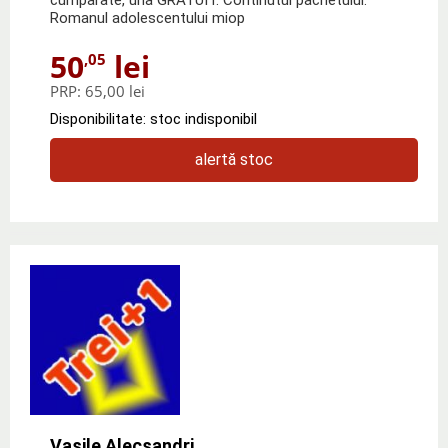
Romanul adolescentului miop
50
lei
,05
PRP:
65,00 lei
Disponibilitate: stoc indisponibil
alertă stoc
Vasile Alecsandri