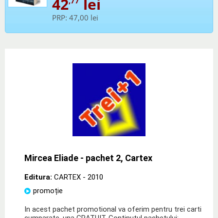
42
lei
,77
PRP:
47,00 lei
Mircea Eliade - pachet 2, Cartex
Editura:
CARTEX
- 2010
promoție
In acest pachet promotional va oferim pentru trei carti
cumparate, una GRATUIT. Continutul pachetului: