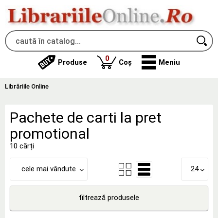
produse
0
Produse
Coș
Meniu
Librăriile Online
Pachete de carti la pret
promotional
10 cărți
cele mai vândute
24
filtrează produsele