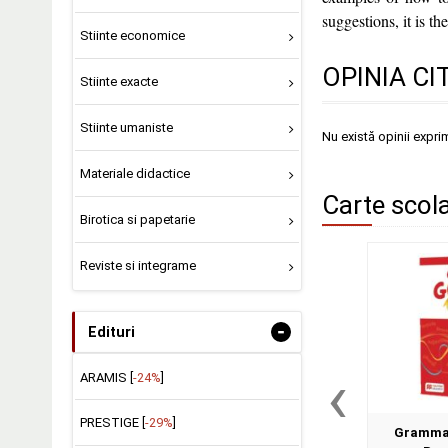
suggestions, it is t
Stiinte economice
OPINIA CI
Stiinte exacte
Stiinte umaniste
Nu există opinii expri
Materiale didactice
Carte scola
Birotica si papetarie
Reviste si integrame
-
Edituri
‹
ARAMIS [
-24%
]
PRESTIGE [
-29%
]
Grammar