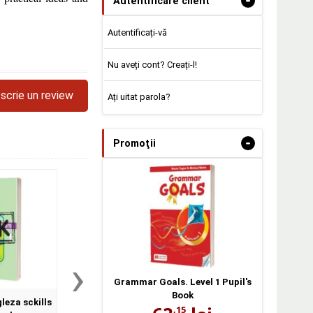
-
Autentificare client
Autentificați-vă
Nu aveți cont? Creați-l!
scrie un review
Ați uitat parola?
-
Promoţii
›
Grammar Goals. Level 1 Pupil's
Book
leza sckills
Curs Limba Engleza sckills
Curs de limba engle
,15