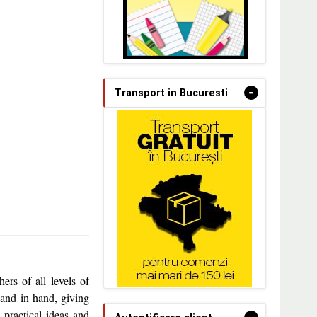
-
Transport in Bucuresti
rs of all levels of
hand in hand, giving
practical ideas and