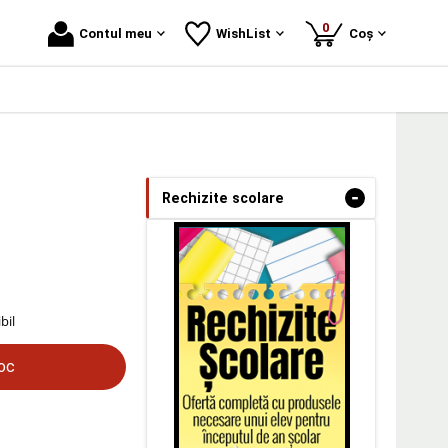
produse
0
Contul meu
WishList
Coș
-
Rechizite scolare
bil
toc