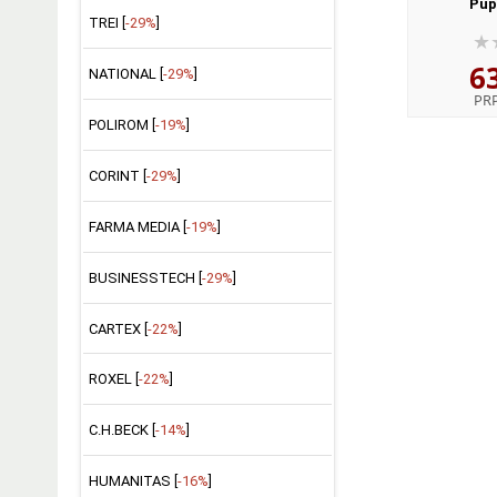
Pup
TREI [
-29%
]
6
NATIONAL [
-29%
]
PR
POLIROM [
-19%
]
CORINT [
-29%
]
FARMA MEDIA [
-19%
]
BUSINESSTECH [
-29%
]
CARTEX [
-22%
]
ROXEL [
-22%
]
C.H.BECK [
-14%
]
HUMANITAS [
-16%
]