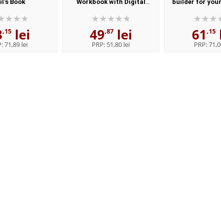
il's Book
Workbook with Digital
builder for you
Workbook
flyers 1. Manualu
digibooks app (re
3
lei
49
lei
61
,15
,87
,15
P:
71,89 lei
PRP:
51,80 lei
PRP:
71,0