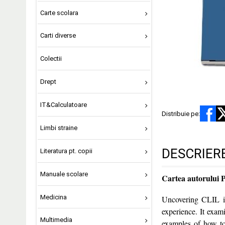
Carte scolara
Carti diverse
Colectii
Drept
IT&Calculatoare
Distribuie pe:
Limbi straine
DESCRIER
Literatura pt. copii
Manuale scolare
Cartea autorului
Medicina
Uncovering CLIL is
experience. It exam
Multimedia
examples of how to