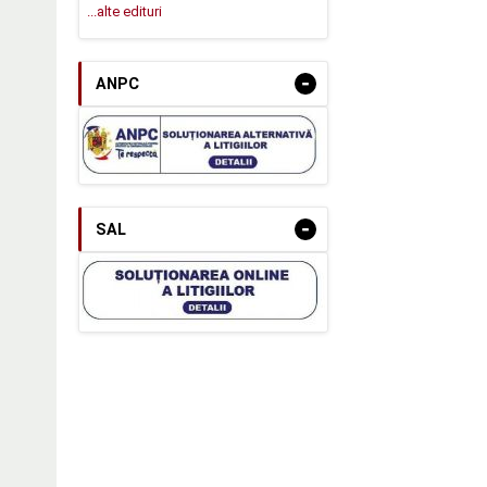
...alte edituri
-
ANPC
-
SAL