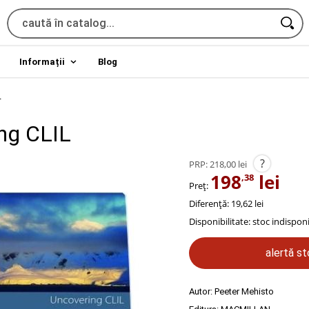
Informații
Blog
L
ng CLIL
?
PRP:
218,00 lei
198
lei
,38
Preț:
Diferență: 19,62 lei
Disponibilitate:
stoc indisponi
alertă s
Autor:
Peeter Mehisto