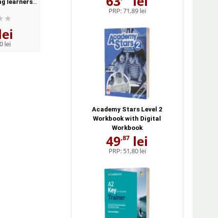
63
lei
ng learners
builder for young learners
Speaking and Writing 
PRP:
71,89 lei
l elevului cu
flyers 2. Manualul elevului cu
Builder All Professio
vizuit 2018)
digibooks app (revizuit 2018)
Digibook App.
lei
64
lei
111
lei
,16
,93
0 lei
PRP:
73,00 lei
PRP:
129,00 lei
Academy Stars Level 2
Workbook with Digital
Workbook
49
lei
,87
PRP:
51,80 lei