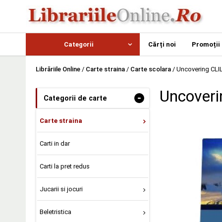
Categorii
Cărți noi
Promoții
Librăriile Online
/
Carte straina
/
Carte scolara
/
Uncovering CLI
Uncoveri
-
Categorii de carte
Carte straina
Carti in dar
Carti la pret redus
Jucarii si jocuri
Beletristica