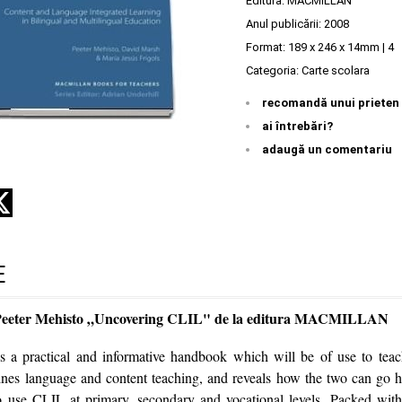
Editura:
MACMILLAN
Anul publicării:
2008
Format: 189 x 246 x 14mm | 4
Categoria:
Carte scolara
recomandă unui prieten
ai întrebări?
adaugă un comentariu
E
 Peeter Mehisto „Uncovering CLIL" de la editura MACMILLAN
 a practical and informative handbook which will be of use to teache
ines language and content teaching, and reveals how the two can go 
 use CLIL at primary, secondary and vocational levels. Packed with 