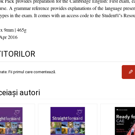
ok Pack provides preparation for the Cambridge English: First exam, e
ourse. A grammar reference provides explanations of the language prese
types in the exam. It comes with an access code to the Student\\''s Reso
 x 9mm | 465g
Apr 2016
TITORILOR
✎
mate. Fii primul care comentează.
ceiași autori