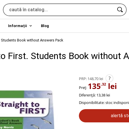
Informații
Blog
st. Students Book without Answers Pack
 to First. Students Book without
?
PRP:
148,70 lei
135
lei
,32
Preț:
Diferență: 13,38 lei
Disponibilitate:
stoc indisponi
alertă s