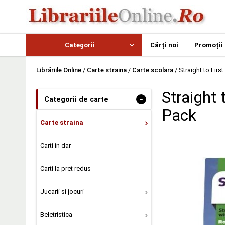
Categorii
Cărți noi
Promoții
Librăriile Online
/
Carte straina
/
Carte scolara
/
Straight to Fir
Straight
-
Categorii de carte
Pack
Carte straina
Carti in dar
Carti la pret redus
Jucarii si jocuri
Beletristica