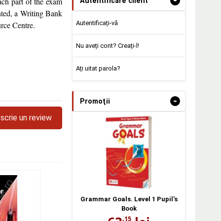
-
ach part of the exam
Autentificare client
nted, a Writing Bank
Autentificați-vă
urce Centre.
Nu aveți cont? Creați-l!
Ați uitat parola?
-
Promoţii
scrie un review
Grammar Goals. Level 1 Pupil's
Book
,15