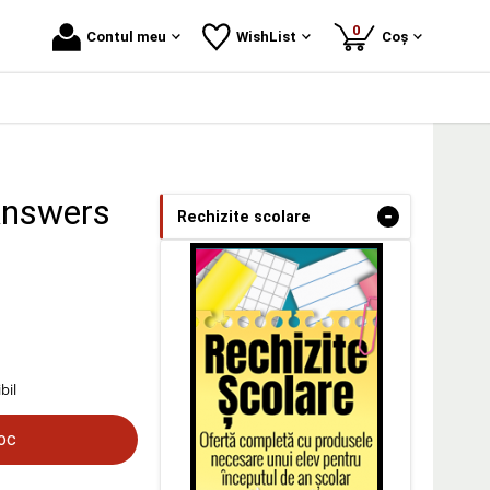
produse
0
Contul meu
WishList
Coș
 Answers
-
Rechizite scolare
bil
toc