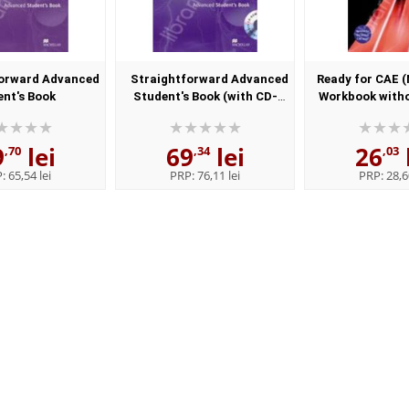
forward Advanced
Straightforward Advanced
Ready for CAE (
nt's Book
Student's Book (with CD-
Workbook with
ROM)
Key
9
lei
69
lei
26
,70
,34
,03
P:
65,54 lei
PRP:
76,11 lei
PRP:
28,6