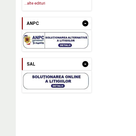
...alte edituri
-
ANPC
-
SAL