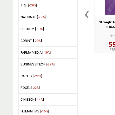
‹
TREI [
-29%
]
NATIONAL [
-29%
]
Straight
Stude
POLIROM [
-19%
]
CORINT [
-29%
]
5
PR
FARMA MEDIA [
-19%
]
BUSINESSTECH [
-29%
]
CARTEX [
-22%
]
ROXEL [
-22%
]
C.H.BECK [
-14%
]
HUMANITAS [
-16%
]