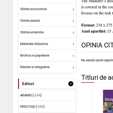
The Student\\''s Bo
is covered in the c
Stiinte economice
focuses on the task 
Stiinte exacte
Format:
218 x 275
Anul aparitiei:
15 
Stiinte umaniste
OPINIA CI
Materiale didactice
Birotica si papetarie
Nu există opinii expri
Reviste si integrame
Titluri de a
-
Edituri
ARAMIS [
-24%
]
PRESTIGE [
-29%
]