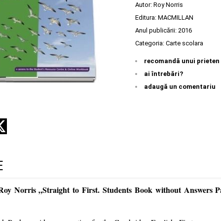
Autor:
Roy Norris
Editura:
MACMILLAN
Anul publicării:
2016
Categoria:
Carte scolara
recomandă unui prieten
ai întrebări?
adaugă un comentariu
E
Roy Norris „Straight to First. Students Book without Answers P