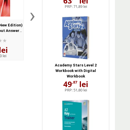
63
lei
›
PRP:
71,89 lei
New Edition)
Ready for FCE Workbook
Straightforward Ad
out Answer
with Answer Key
Class Audio CD (3) (Cla
CD 2, CD 3)
lei
47
lei
52
lei
,87
,96
0 lei
PRP:
49,69 lei
PRP:
54,97 lei
Academy Stars Level 2
Workbook with Digital
Workbook
49
lei
,87
PRP:
51,80 lei