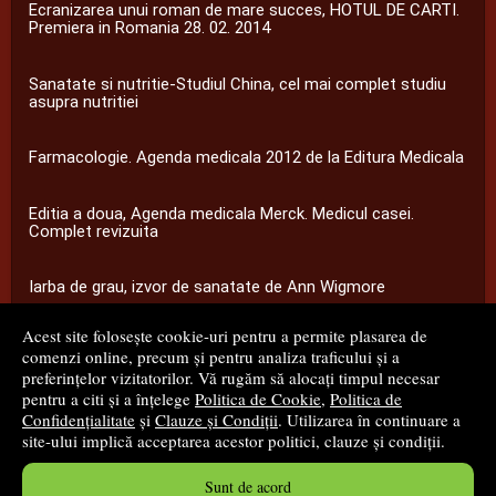
Ecranizarea unui roman de mare succes, HOTUL DE CARTI.
Premiera in Romania 28. 02. 2014
Sanatate si nutritie-Studiul China, cel mai complet studiu
asupra nutritiei
Farmacologie. Agenda medicala 2012 de la Editura Medicala
Editia a doua, Agenda medicala Merck. Medicul casei.
Complet revizuita
Iarba de grau, izvor de sanatate de Ann Wigmore
Acest site folosește cookie-uri pentru a permite plasarea de
...toate știrile
comenzi online, precum și pentru analiza traficului și a
preferințelor vizitatorilor. Vă rugăm să alocați timpul necesar
pentru a citi și a înțelege
Politica de Cookie
,
Politica de
© 2008 - 2026
S.C. M.G. Net Distribution S.R.L.
Confidențialitate
și
Clauze și Condiții
. Utilizarea în continuare a
site-ului implică acceptarea acestor politici, clauze și condiții.
Magazin online
creat de
Vital Soft
Sunt de acord