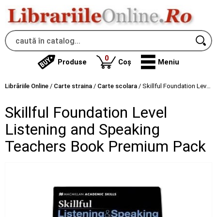
produse
0
Produse
Coș
Meniu
Librăriile Online
/
Carte straina
/
Carte scolara
/
Skillful Foundation Level Listening and Speaking Teachers Book Premium Pack
Skillful Foundation Level
Listening and Speaking
Teachers Book Premium Pack