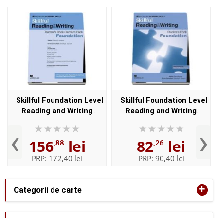
Skillful Foundation Level
Skillful Foundation Level
Reading and Writing
Reading and Writing
Teachers Book Premium
Students Book Pack
‹
›
Pack
156
lei
82
lei
,88
,26
PRP:
172,40 lei
PRP:
90,40 lei
+
Categorii de carte