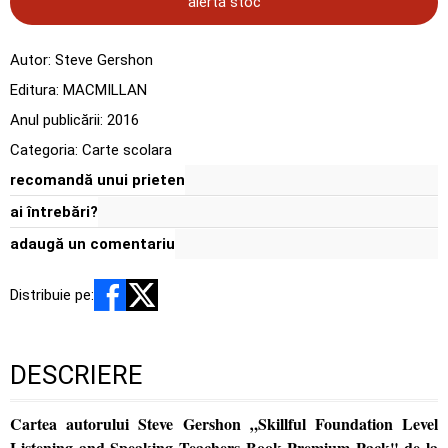
alertă stoc
Autor:
Steve Gershon
Editura:
MACMILLAN
Anul publicării:
2016
Categoria:
Carte scolara
recomandă unui prieten
ai întrebări?
adaugă un comentariu
Distribuie pe:
DESCRIERE
Cartea autorului Steve Gershon „Skillful Foundation Level
Listening and Speaking Teachers Book Premium Pack" de la