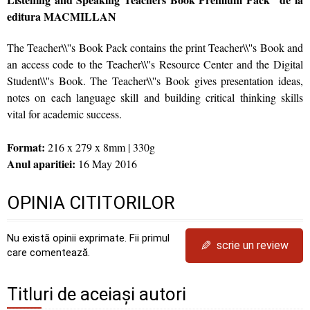
editura MACMILLAN
The Teacher\\''s Book Pack contains the print Teacher\\''s Book and
an access code to the Teacher\\''s Resource Center and the Digital
Student\\''s Book. The Teacher\\''s Book gives presentation ideas,
notes on each language skill and building critical thinking skills
vital for academic success.
Format:
216 x 279 x 8mm | 330g
Anul aparitiei:
16 May 2016
OPINIA CITITORILOR
Nu există opinii exprimate. Fii primul
✎
scrie un review
care comentează.
Titluri de aceiași autori