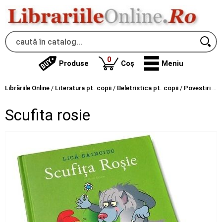
produse
0
Produse
Coș
Meniu
Librăriile Online
/
Literatura pt. copii
/
Beletristica pt. copii
/
Povestiri
/
Sc
Scufita rosie