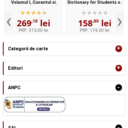
Volumul I, Cuvantul si
Dictionary for Students of
Volumul II, Enuntul -
English with CD-ROM - For
‹
›
Elaborata sub egida
students of English -
269
lei
158
lei
,18
,80
Institutului de
Format, Paperback
Lingvistica,,...
PRP:
313,00 lei
PRP:
174,50 lei
+
Categorii de carte
+
Edituri
-
ANPC
-
SAL