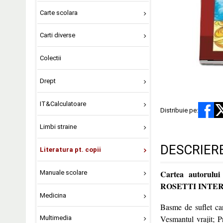
Carte scolara
Carti diverse
Colectii
Drept
IT&Calculatoare
Distribuie pe:
Limbi straine
DESCRIER
Literatura pt. copii
Cartea autorului
Manuale scolare
ROSETTI INTE
Medicina
Basme de suflet care
Vesmantul vrajit; Pr
Multimedia