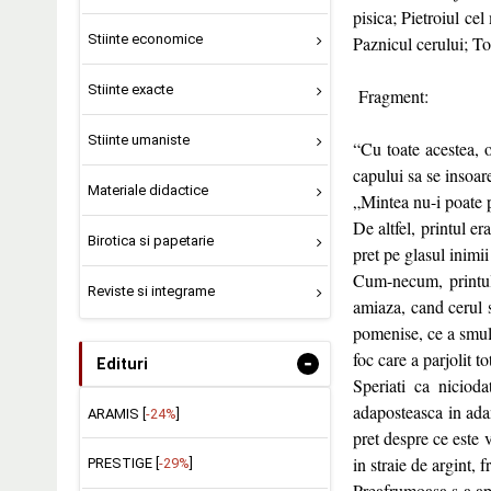
pisica; Pietroiul cel
Stiinte economice
Paznicul cerului; T
Stiinte exacte
Fragment:
Stiinte umaniste
“Cu toate acestea, o
capului sa se insoar
Materiale didactice
„Mintea nu-i poate p
De altfel, printul e
Birotica si papetarie
pret pe glasul inimii
Cum-necum, printul 
Reviste si integrame
amiaza, cand cerul s
pomenise, ce a smuls
foc care a parjolit to
-
Edituri
Speriati ca niciod
adaposteasca in adan
ARAMIS [
-24%
]
pret despre ce este 
in straie de argint,
PRESTIGE [
-29%
]
Preafrumoasa s-a apro