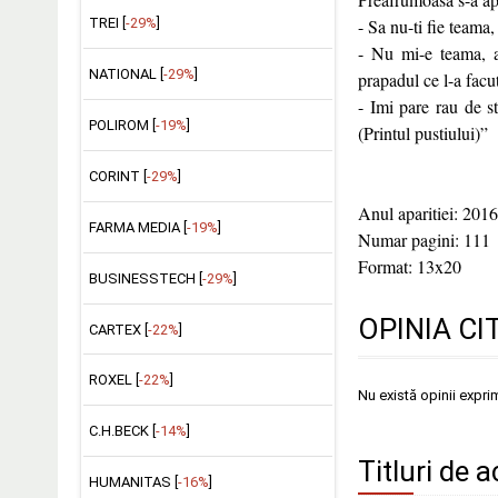
TREI [
-29%
]
- Sa nu-ti fie teama,
- Nu mi-e teama, a
NATIONAL [
-29%
]
prapadul ce l-a facut
- Imi pare rau de s
POLIROM [
-19%
]
(Printul pustiului)”
CORINT [
-29%
]
Anul aparitiei: 2016
FARMA MEDIA [
-19%
]
Numar pagini: 111
Format: 13x20
BUSINESSTECH [
-29%
]
OPINIA CI
CARTEX [
-22%
]
ROXEL [
-22%
]
Nu există opinii expri
C.H.BECK [
-14%
]
Titluri de a
HUMANITAS [
-16%
]