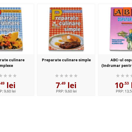
rate culinare
Preparate culinare simple
ABC-ul osp
mplexe
(Indrumar pentr
elementelor de
profesiei de 
lei
7
lei
10
,49
,49
,53
P:
9,60 lei
PRP:
9,60 lei
PRP:
13,5