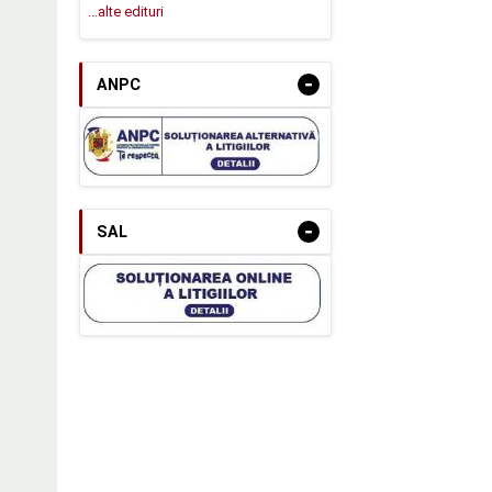
...alte edituri
-
ANPC
-
SAL