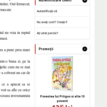
-
Autentificare client
stiului; Oul fermecat;
ermecate
Autentificați-vă
Nu aveți cont? Creați-l!
tul nu voia in ruptul
Ați uitat parola?
rmasi.
-
Promoţii
fara a pune prea mare
ntr-o buna zi, pe la
vijelie cum nu se mai
r a coborat un car de
, ce a apucat sa se
voit sa afle cu orice
fecioara invesmantata
Povestea lui Pitigus si alte 15
povesti
,61