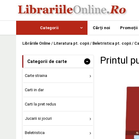
Categorii
Cărți noi
Promoții
Librăriile Online
/
Literatura pt. copii
/
Beletristica pt. copii
/
Ca
Printul p
-
Categorii de carte
Carte straina
Carti in dar
Carti la pret redus
Jucarii si jocuri
Beletristica