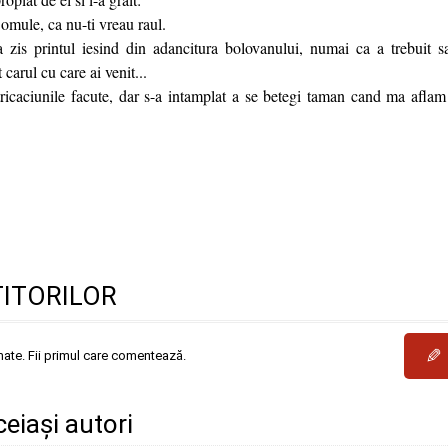
 omule, ca nu-ti vreau raul.
 zis printul iesind din adancitura bolovanului, numai ca a trebuit 
 carul cu care ai venit...
tricaciunile facute, dar s-a intamplat a se betegi taman cand ma aflam
TITORILOR
✎
mate. Fii primul care comentează.
ceiași autori