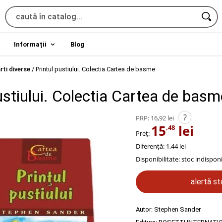
Informații
Blog
rti diverse
/
Printul pustiului. Colectia Cartea de basme
ustiului. Colectia Cartea de basm
?
PRP:
16,92 lei
15
lei
,48
Preț:
Diferență: 1,44 lei
Disponibilitate:
stoc indisponi
alertă s
Autor:
Stephen Sander