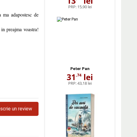
13
lei
PRP:
15,90 lei
sa ma adapostesc de
 in preajma voastra!
Peter Pan
31
lei
,74
PRP:
43,18 lei
scrie un review