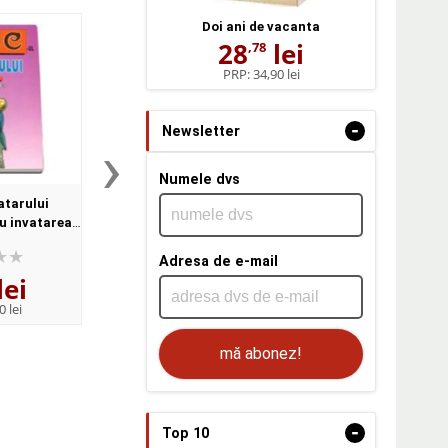
Doi ani de vacanta
28
lei
,78
PRP:
34,90 lei
-
Newsletter
›
Numele dvs
atarului
Apocalipsa. Sfarsitul lumii
Zana norocului. Co
u invatarea
in 21 posibile cauze
Cartea de basme
 baza ale
Adresa de e-mail
ospatar)
lei
6
lei
15
lei
,63
,48
0 lei
PRP:
8,50 lei
PRP:
16,92 lei
mă abonez!
-
Top 10