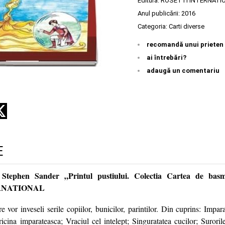
Editura:
ROSETTI INTERNATI
Anul publicării:
2016
Categoria:
Carti diverse
recomandă unui prieten
ai întrebări?
adaugă un comentariu
E
 Stephen Sander „Printul pustiului. Colectia Cartea de bas
RNATIONAL
 vor inveseli serile copiilor, bunicilor, parintilor. Din cuprins: Impara
icina imparateasca; Vraciul cel intelept; Singuratatea cucilor; Suroril