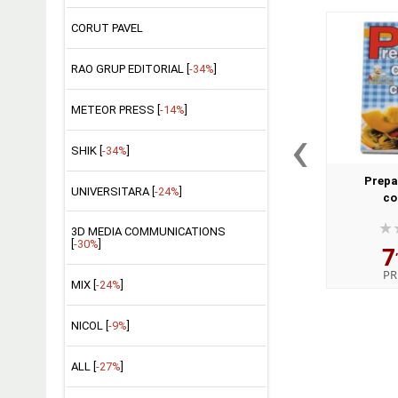
CORUT PAVEL
RAO GRUP EDITORIAL [
-34%
]
METEOR PRESS [
-14%
]
‹
SHIK [
-34%
]
Prepa
UNIVERSITARA [
-24%
]
co
3D MEDIA COMMUNICATIONS
[
-30%
]
7
PR
MIX [
-24%
]
NICOL [
-9%
]
ALL [
-27%
]