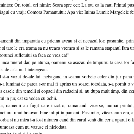
 mintos; Ori totul, ori nimic; Scara spre cer; La rau ca la rau; Printul pu
oiagul cu vraji; Comora Pamantului; Apa vie; Inima Lumii; Margelele f
amenii din imparatia cu pricina aveau si ei necazul lor; pasamite, prin
e si tare le era teama sa nu treaca vremea si sa le ramana stapanul fara u
orunci sufletului sa faca ce vrea ea!”
ra inca tinerel dar, pe atunci, oamenii se asezau de timpuriu la casa lor 
 si de asta nu-l intelegeau.
si-a vazut de-ale lui, nebagand in seama vorbele celor din jur pana i
-a luminat de parca s-ar mai fi aprins un soare; totodata, s-a pornit o 
 casele din temelii si copacii din radacini si, nu dupa mult timp, din ce
tul in jur, cat se vedea cu ochii.
ata, oamenii au fugit care incotro, ramanand, zice-se, numai printul
citura unui bolovan bine infipt in pamant. Pasamite, viteaz cum era, a 
vorba si nu mica i-a fost mirarea cand din carul venit din cer a aparut o 
 frumoasa cum nu vazuse el niciodata.
piat de el si i-a grait: