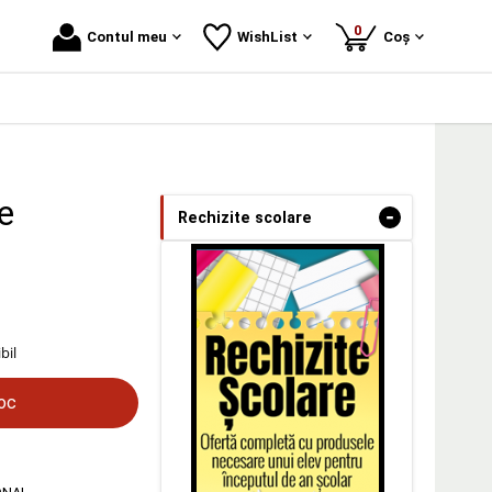
produse
0
Contul meu
WishList
Coș
e
-
Rechizite scolare
bil
toc