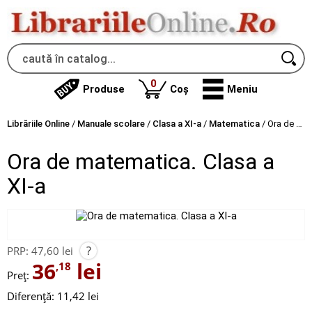
produse
0
Produse
Coș
Meniu
Librăriile Online
/
Manuale scolare
/
Clasa a XI-a
/
Matematica
/
Ora de matematica. Clasa a XI-a
Ora de matematica. Clasa a
XI-a
?
PRP:
47,60 lei
36
lei
,18
Preț:
Diferență: 11,42 lei