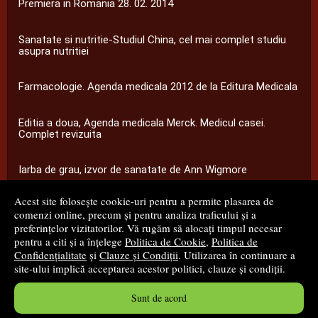
Premiera in Romania 28. 02. 2014
Sanatate si nutritie-Studiul China, cel mai complet studiu
asupra nutritiei
Farmacologie. Agenda medicala 2012 de la Editura Medicala
Editia a doua, Agenda medicala Merck. Medicul casei.
Complet revizuita
Iarba de grau, izvor de sanatate de Ann Wigmore
Acest site folosește cookie-uri pentru a permite plasarea de
...toate știrile
comenzi online, precum și pentru analiza traficului și a
preferințelor vizitatorilor. Vă rugăm să alocați timpul necesar
pentru a citi și a înțelege
Politica de Cookie
,
Politica de
© 2008 - 2026
S.C. M.G. Net Distribution S.R.L.
Confidențialitate
și
Clauze și Condiții
. Utilizarea în continuare a
site-ului implică acceptarea acestor politici, clauze și condiții.
Magazin online
creat de
Vital Soft
Sunt de acord
Created in 0.0790 sec