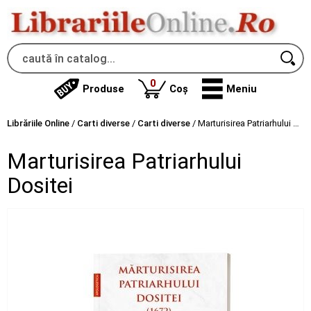
produse
0
Produse
Coș
Meniu
Librăriile Online
/
Carti diverse
/
Carti diverse
/
Marturisirea Patriarhului Dositei
Marturisirea Patriarhului
Dositei