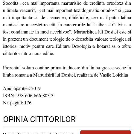
Socotita „cea mai importanta marturisire de credinta ortodoxa din
ultimele veacuri”, „cel mai important text dogmatic ortodox” si „cea
mai importanta si, de asemenea, dinfericire, cea mai putin latina
manifestare a acestei reactii, in care erorile lui Luther si Calvin au
fost condamnate in mod neechivoc”, Marturisirea lui Dositei este si
in prezent un document teologic de o deosebita valoare teologica si
istorica, motiv pentru care Editura Doxologia a hotarat sa o ofere
cititorilor intr-o noua editie.
Prezentul volum contine prima traducere din limba greaca veche in
limba romana a Marturisirii lui Dositei, realizata de Vasile Loichita
Anul aparitiei: 2019
ISBN: 978-606-666-803-3
Nr. pagini: 176
OPINIA CITITORILOR