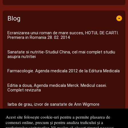
Blog
-
Ecranizarea unui roman de mare succes, HOTUL DE CARTI.
Premiera in Romania 28. 02. 2014
Sanatate si nutritie-Studiul China, cel mai complet studiu
asupra nutritiei
Farmacologie. Agenda medicala 2012 de la Editura Medicala
Editia a doua, Agenda medicala Merck. Medicul casei.
Complet revizuita
Iarba de grau, izvor de sanatate de Ann Wigmore
Acest site folosește cookie-uri pentru a permite plasarea de
...toate știrile
comenzi online, precum și pentru analiza traficului și a
preferințelor vizitatorilor. Vă rugăm să alocați timpul necesar