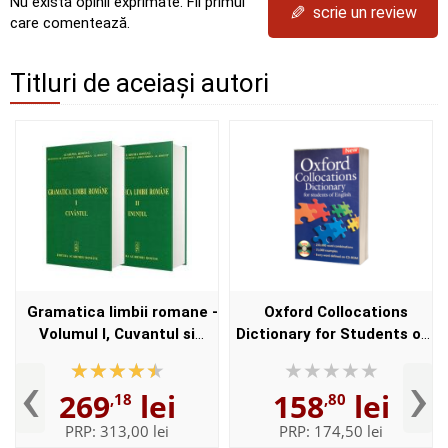
Nu există opinii exprimate. Fii primul
✎
scrie un review
care comentează.
Titluri de aceiași autori
Gramatica limbii romane -
Oxford Collocations
Volumul I, Cuvantul si
Dictionary for Students of
Volumul II, Enuntul -
English with CD-ROM - For
‹
›
Elaborata sub egida
students of English -
269
lei
158
lei
,18
,80
Institutului de
Format, Paperback
Lingvistica,,...
PRP:
313,00 lei
PRP:
174,50 lei