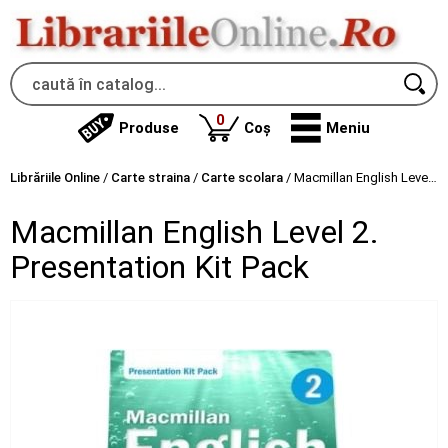
produse
0
Produse
Coș
Meniu
Librăriile Online
/
Carte straina
/
Carte scolara
/
Macmillan English Level 2. Presentation Kit Pack
Macmillan English Level 2.
Presentation Kit Pack