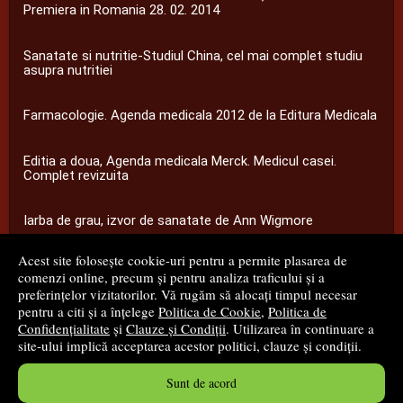
Premiera in Romania 28. 02. 2014
Sanatate si nutritie-Studiul China, cel mai complet studiu
asupra nutritiei
Farmacologie. Agenda medicala 2012 de la Editura Medicala
Editia a doua, Agenda medicala Merck. Medicul casei.
Complet revizuita
Iarba de grau, izvor de sanatate de Ann Wigmore
Acest site folosește cookie-uri pentru a permite plasarea de
...toate știrile
comenzi online, precum și pentru analiza traficului și a
preferințelor vizitatorilor. Vă rugăm să alocați timpul necesar
pentru a citi și a înțelege
Politica de Cookie
,
Politica de
© 2008 - 2026
S.C. M.G. Net Distribution S.R.L.
Confidențialitate
și
Clauze și Condiții
. Utilizarea în continuare a
site-ului implică acceptarea acestor politici, clauze și condiții.
Magazin online
creat de
Vital Soft
Sunt de acord
Created in 0.0873 sec