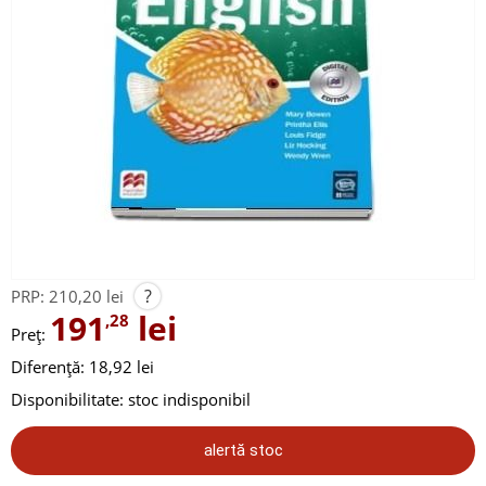
?
PRP:
210,20 lei
191
lei
,28
Preț:
Diferență: 18,92 lei
Disponibilitate:
stoc indisponibil
alertă stoc