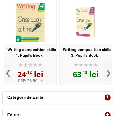
Writing composition skills
Writing composition skills
4. Pupil's Book
3. Pupil's Book
‹
›
24
lei
63
lei
,12
,43
PRP:
26,50 lei
+
Categorii de carte
+
Edituri