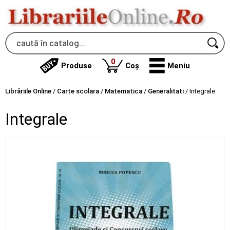
produse
0
Produse
Coș
Meniu
Librăriile Online
/
Carte scolara
/
Matematica
/
Generalitati
/
Integrale
Integrale