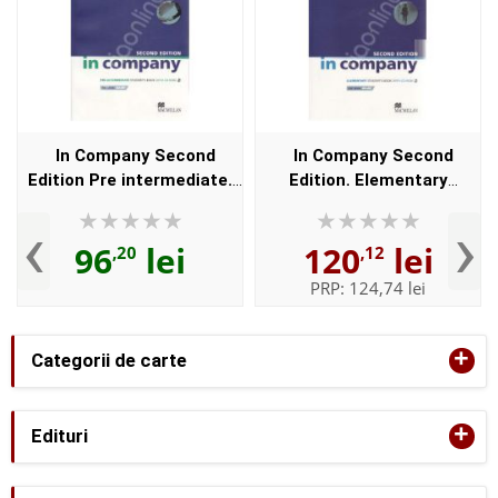
In Company Second
In Company Second
Edition Pre intermediate.
Edition. Elementary
Student's Book with CD-
Student's Book with CD
‹
›
rom
96
lei
120
lei
,20
,12
PRP:
124,74 lei
+
Categorii de carte
+
Edituri