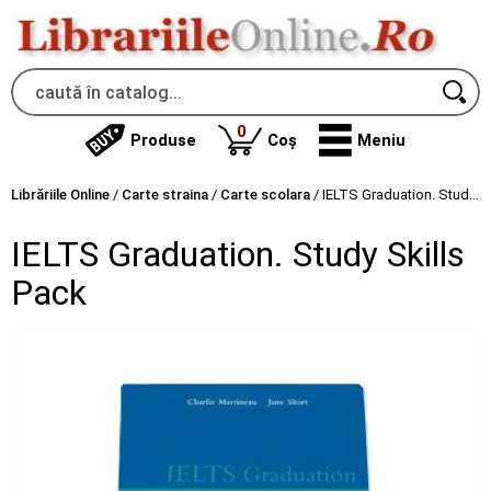
produse
0
Produse
Coș
Meniu
Librăriile Online
/
Carte straina
/
Carte scolara
/
IELTS Graduation. Study Skills Pack
IELTS Graduation. Study Skills
Pack