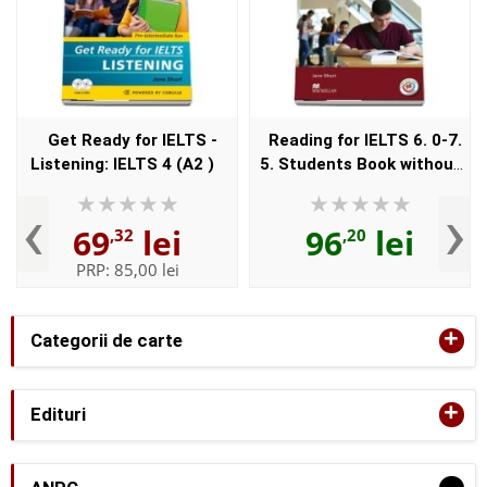
Get Ready for IELTS -
Reading for IELTS 6. 0-7.
Listening: IELTS 4 (A2 )
5. Students Book without
key and MPO Pack
‹
›
69
lei
96
lei
,32
,20
PRP:
85,00 lei
+
Categorii de carte
+
Edituri