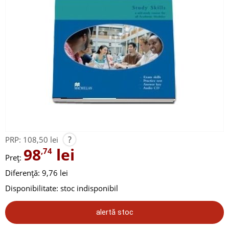
?
PRP:
108,50 lei
98
lei
,74
Preț:
Diferență: 9,76 lei
Disponibilitate:
stoc indisponibil
alertă stoc