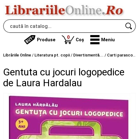
produse
0
Produse
Coș
Meniu
Librăriile Online
/
Literatura pt. copii
/
Divertisment&...
/
Carti parascolare
Gentuta cu jocuri logopedice
de Laura Hardalau