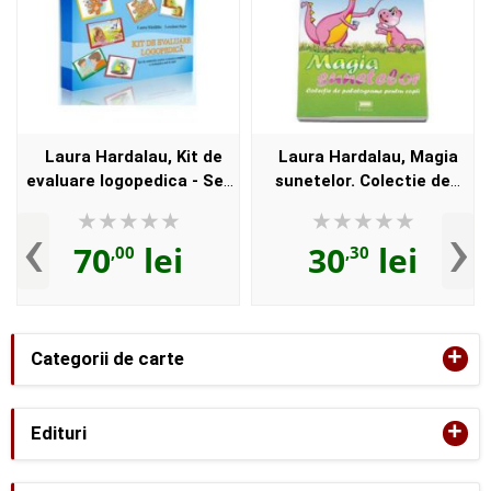
Laura Hardalau, Kit de
Laura Hardalau, Magia
evaluare logopedica - Set
sunetelor. Colectie de
de materiale pentru
palatograme pentru copii -
‹
›
evaluarea complexa a
Contine CD
70
lei
30
lei
,00
,30
limbajului oral la copii
+
Categorii de carte
+
Edituri