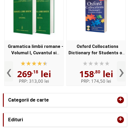
Gramatica limbii romane -
Oxford Collocations
Volumul I, Cuvantul si
Dictionary for Students of
Volumul II, Enuntul -
English with CD-ROM - For
‹
›
Elaborata sub egida
students of English -
269
lei
158
lei
,18
,80
Institutului de
Format, Paperback
Lingvistica,,...
PRP:
313,00 lei
PRP:
174,50 lei
+
Categorii de carte
+
Edituri