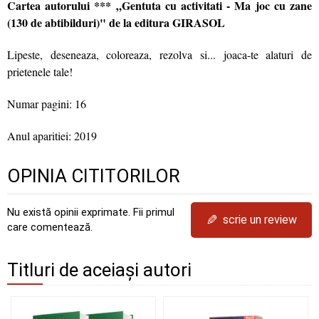
Cartea autorului *** „Gentuta cu activitati - Ma joc cu zane
(130 de abtibilduri)" de la editura GIRASOL
Lipeste, deseneaza, coloreaza, rezolva si... joaca-te alaturi de
prietenele tale!
Numar pagini: 16
Anul aparitiei: 2019
OPINIA CITITORILOR
Nu există opinii exprimate. Fii primul
✎
scrie un review
care comentează.
Titluri de aceiași autori