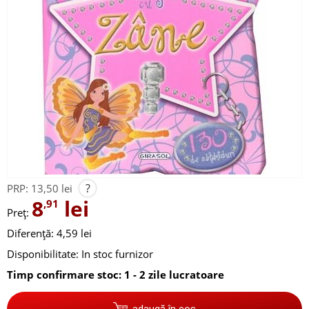
?
PRP:
13,50 lei
8
lei
,91
Preț:
Diferență: 4,59 lei
Disponibilitate:
In stoc furnizor
Timp confirmare stoc: 1 - 2 zile lucratoare
adaugă în coș