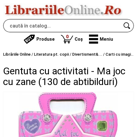
produse
0
Produse
Coș
Meniu
Librăriile Online
/
Literatura pt. copii
/
Divertisment&...
/
Carti cu imagini
Gentuta cu activitati - Ma joc
cu zane (130 de abtibilduri)