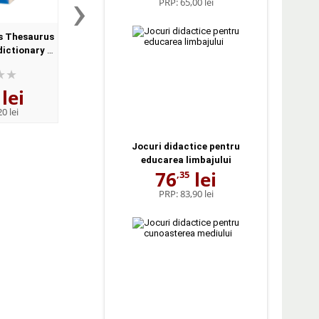
›
PRP:
65,00 lei
s Thesaurus
Oxford Practice Grammar
Oxford Phrasal V
dictionary of
Advanced with Key and CD-
Dictionary for learne
Format,
ROM Pack (With answers)
English (Format Pape
ck
lei
141
lei
122
lei
,41
,12
0 lei
PRP:
155,40 lei
PRP:
134,20 lei
Jocuri didactice pentru
educarea limbajului
76
lei
,35
PRP:
83,90 lei