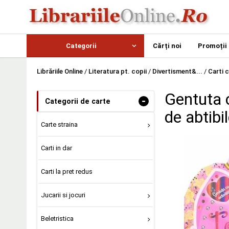
Categorii
Cărți noi
Promoții
Librăriile Online
/
Literatura pt. copii
/
Divertisment&...
/
Carti c
Gentuta c
-
Categorii de carte
de abtibil
Carte straina
Carti in dar
Carti la pret redus
Jucarii si jocuri
Beletristica