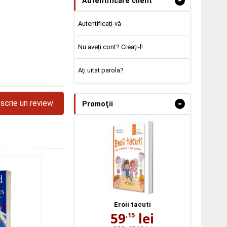
-
Autentificare client
Autentificați-vă
Nu aveți cont? Creați-l!
Ați uitat parola?
-
scrie un review
Promoţii
Eroii tacuti
59
lei
,15