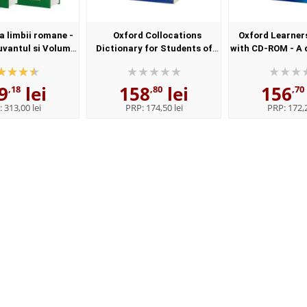
 limbii romane -
Oxford Collocations
Oxford Learner
uvantul si Volumul
Dictionary for Students of
with CD-ROM - A 
l - Elaborata sub
English with CD-ROM - For
synonyms - 
nstitutului de
students of English - Format,
Paperba
9
lei
158
lei
156
istica,,...
Paperback
,18
,80
,70
:
313,00 lei
PRP:
174,50 lei
PRP:
172,2