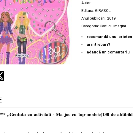
Autor:
Editura:
GIRASOL
Anul publicării:
2019
Categoria:
Carti cu imagini
recomandă unui prieten
ai întrebări?
adaugă un comentariu
E
** „Gentuta cu activitati - Ma joc cu top-modele(130 de abtibild