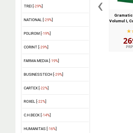
‹
TREI [
-29%
]
Gramatica
NATIONAL [
-29%
]
Volumul I, C
II, Enuntu
egida I
POLIROM [
-19%
]
26
Lingv
PRP
CORINT [
-29%
]
FARMA MEDIA [
-19%
]
BUSINESSTECH [
-29%
]
CARTEX [
-22%
]
ROXEL [
-22%
]
C.H.BECK [
-14%
]
HUMANITAS [
-16%
]