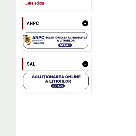
...alte edituri
-
ANPC
-
SAL