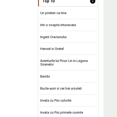
-
Top 10
Un prieten ca tine
Intr-o noapte intunecata
Ingerii Craciunului
Hansel si Gretel
Aventurile lui Picur Lin in Laguna
Sirenelor
Bambi
Bucle-aurii si cei trei ursuleti
Invata cu Pisi culorile
Invata cu Pisi primele cuvinte