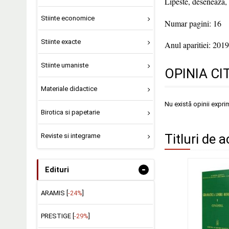
Lipeste, deseneaza, c
Stiinte economice
Numar pagini: 16
Stiinte exacte
Anul aparitiei: 2019
Stiinte umaniste
OPINIA CI
Materiale didactice
Nu există opinii expri
Birotica si papetarie
Titluri de a
Reviste si integrame
-
Edituri
ARAMIS [
-24%
]
PRESTIGE [
-29%
]