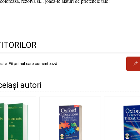
oloreaza, rezolva si... joaca-te alaturi de prietenele tale!
TITORILOR
✎
mate. Fii primul care comentează.
ceiași autori