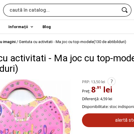
Informații
Blog
u imagini
/
Gentuta cu activitati - Ma joc cu top-modele(130 de abtibilduri)
u activitati - Ma joc cu top-mod
duri)
?
PRP:
13,50 lei
8
lei
,91
Preț:
Diferență: 4,59 lei
Disponibilitate:
stoc indisponi
alertă s