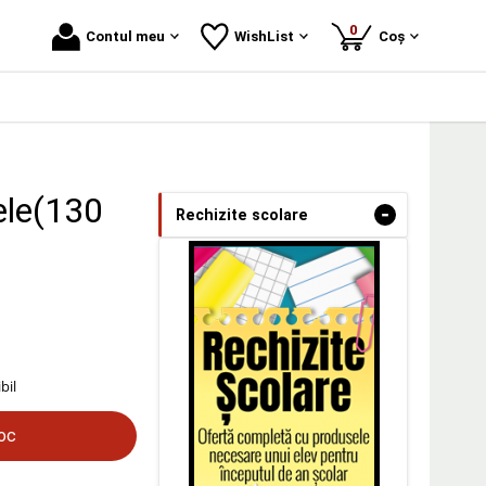
produse
0
Contul meu
WishList
Coș
ele(130
-
Rechizite scolare
bil
toc