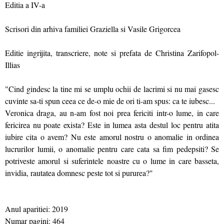
Editia a IV-a
Scrisori din arhiva familiei Graziella si Vasile Grigorcea
Editie ingrijita, transcriere, note si prefata de Christina Zarifopol-
Illias
"Cind gindesc la tine mi se umplu ochii de lacrimi si nu mai gasesc
cuvinte sa-ti spun ceea ce de-o mie de ori ti-am spus: ca te iubesc...
Veronica draga, au n-am fost noi prea fericiti intr-o lume, in care
fericirea nu poate exista? Este in lumea asta destul loc pentru atita
iubire cita o avem? Nu este amorul nostru o anomalie in ordinea
lucrurilor lumii, o anomalie pentru care cata sa fim pedepsiti? Se
potriveste amorul si suferintele noastre cu o lume in care basseta,
invidia, rautatea domnesc peste tot si pururea?"
Anul aparitiei: 2019
Numar pagini: 464