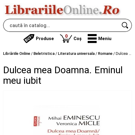
produse
0
Produse
Coș
Meniu
Librăriile Online
/
Beletristica
/
Literatura universala
/
Romane
/
Dulcea mea Doamna. Eminul meu iubit
Dulcea mea Doamna. Eminul
meu iubit