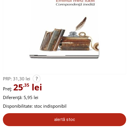
?
PRP:
31,30 lei
25
lei
,35
Preț:
Diferență: 5,95 lei
Disponibilitate:
stoc indisponibil
alertă stoc